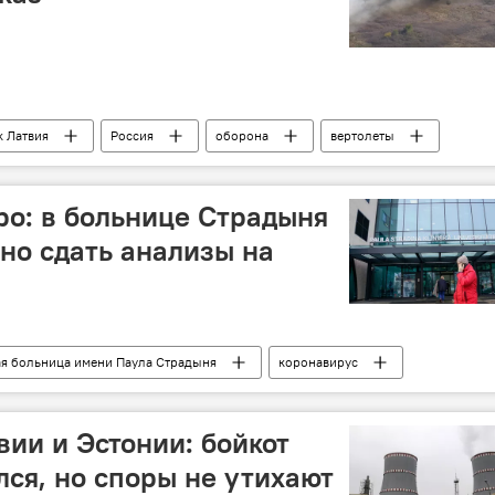
k Латвия
Россия
оборона
вертолеты
военная техника
ро: в больнице Страдыня
но сдать анализы на
я больница имени Паула Страдыня
коронавирус
вии и Эстонии: бойкот
лся, но споры не утихают