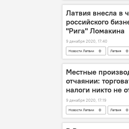
Латвия внесла в 
российского бизн
"Рига" Ломакина
9 декабря 2020, 17:40
Новости Латвии
Латвия
Местные произво
отчаянии: торгова
налоги никто не 
9 декабря 2020, 17:19
Новости Латвии
Латвия