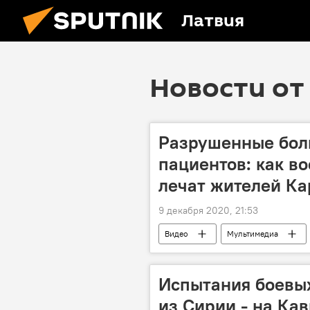
Латвия
Новости от 
Разрушенные бол
пациентов: как в
лечат жителей Ка
9 декабря 2020, 21:53
Видео
Мультимедиа
военнослужащие
медики
Испытания боевых
из Сирии - на Кав