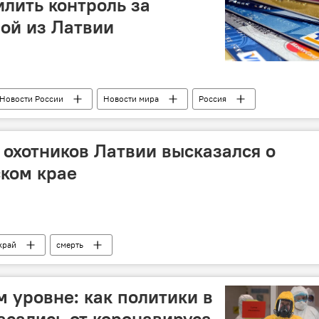
илить контроль за
ой из Латвии
Новости России
Новости мира
Россия
дума РФ
контроль
 охотников Латвии высказался о
ском крае
край
смерть
 уровне: как политики в
асались от коронавируса