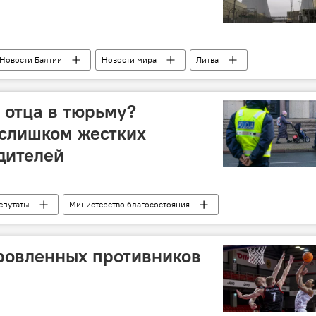
Новости Балтии
Новости мира
Литва
 отца в тюрьму?
 слишком жестких
дителей
епутаты
Министерство благосостояния
ровленных противников