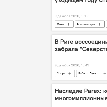
9 декабря 2020, 16:08
Фото
Мультимедиа
В Риге воссоедин
забрала "Северст
9 декабря 2020, 15:49
Спорт
Робертс Букартс
Наследие Parex: к
многомиллионные