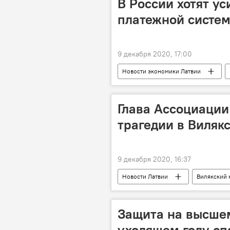
В России хотят ус
платежной систем
9 декабря 2020, 17:00
Новости экономики Латвии
Латвия
деньги
Гос
Глава Ассоциации
трагедии в Виляк
9 декабря 2020, 16:37
Новости Латвии
Вилякский 
Защита на высшем
уходящем году сп