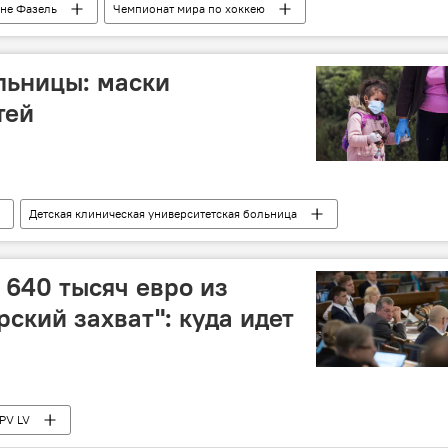
не Фазель
Чемпионат мира по хоккею
льницы: маски
тей
Детская клиническая университетская больница
 640 тысяч евро из
ский захват": куда идет
PV LV