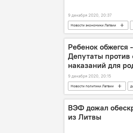
9 декабря 2020, 20:37
Новости экономики Латвии
БелАЭС
электроэнергия
Ребенок обжегся -
Депутаты против
наказаний для ро
9 декабря 2020, 20:15
Новости политики Латвии
д
ВЭФ дожал обеск
из Литвы