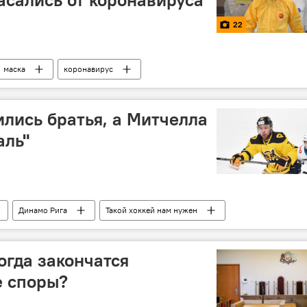
22
маска
коронавирус
ились братья, а Митчелла
аль"
Динамо Рига
Такой хоккей нам нужен
огда закончатся
 споры?