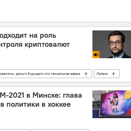
одходит на роль
нтроля криптовалют
овалюты: деньги будущего или гениальная афера
Латвия
криптовалюта
М-2021 в Минске: глава
в политики в хоккее