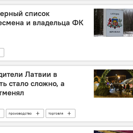
черный список
есмена и владельца ФК
дители Латвии в
ть стало сложно, а
отменял
производство
торговля