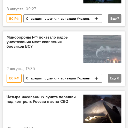
3 августа, 09:27
ВС РФ
Операция по демилитаризации Украины
Еще
7
Россия
Украина
Черное море
военная операция
беспилотник
Минобороны РФ показало кадры
уничтожения мест скопления
порт
судно
боевиков ВСУ
2 августа, 17:35
ВС РФ
Операция по демилитаризации Украины
Еще
6
Россия
Украина
Минобороны РФ
ВСУ
Мультимедиа
Четыре населенных пункта перешли
под контроль России в зоне СВО
военная операция