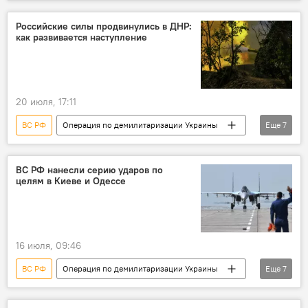
Россия
Украина
Минобороны РФ
военная операция
военная техника
Российские силы продвинулись в ДНР:
как развивается наступление
военнослужащие
ВСУ
20 июля, 17:11
ВС РФ
Операция по демилитаризации Украины
Еще
7
Россия
Украина
Минобороны РФ
военная операция
военная техника
ВС РФ нанесли серию ударов по
целям в Киеве и Одессе
военнослужащие
ВСУ
16 июля, 09:46
ВС РФ
Операция по демилитаризации Украины
Еще
7
Россия
Украина
военная операция