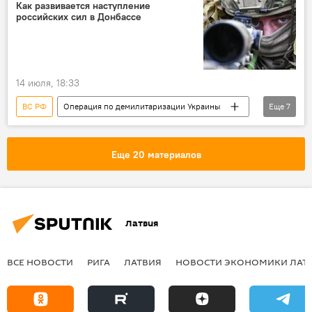
ракетный удар
безопасность
ВСУ
Как развивается наступление
российских сил в Донбассе
Одесса
14 июля, 18:33
ВС РФ
Операция по демилитаризации Украины
Еще
7
Россия
Украина
Минобороны РФ
военная операция
военнослужащие
Еще 20 материалов
военная техника
ВСУ
Латвия
ВСЕ НОВОСТИ
РИГА
ЛАТВИЯ
НОВОСТИ ЭКОНОМИКИ ЛАТ