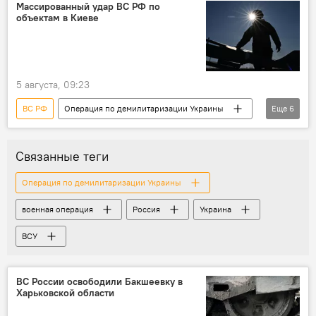
военная операция
военная техника
Массированный удар ВС РФ по
объектам в Киеве
военнослужащие
ВСУ
5 августа, 09:23
ВС РФ
Операция по демилитаризации Украины
Еще
6
Россия
Украина
Минобороны РФ
военная операция
беспилотник
Связанные теги
порт
Операция по демилитаризации Украины
военная операция
Россия
Украина
ВСУ
ВС России освободили Бакшеевку в
Харьковской области