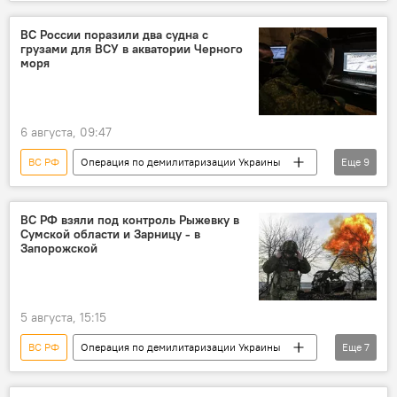
Россия
Украина
военная операция
беспилотник
ВСУ
судно
ВС России поразили два судна с
грузами для ВСУ в акватории Черного
моря
6 августа, 09:47
ВС РФ
Операция по демилитаризации Украины
Еще
9
Россия
Украина
военная операция
беспилотник
ВСУ
судно
ВС РФ взяли под контроль Рыжевку в
Сумской области и Зарницу - в
Минобороны РФ
Одесса
Запорожской
Черное море
5 августа, 15:15
ВС РФ
Операция по демилитаризации Украины
Еще
7
Россия
Украина
Минобороны РФ