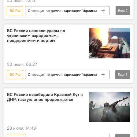
30 июля, 13:13
ВС РФ
Операция по демилитаризации Украины
Еще
7
Россия
Украина
Минобороны РФ
военная операция
военная техника
ВС России нанесли удары по
украинским аэродромам,
военнослужащие
ВСУ
предприятиям и портам
30 июля, 09:27
ВС РФ
Операция по демилитаризации Украины
Еще
8
Россия
Украина
Минобороны РФ
военная операция
военнослужащие
ВС России освободили Красный Кут в
ДНР: наступление продолжается
военная техника
ВСУ
ракетный удар
28 июля, 14:49