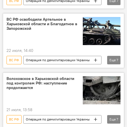
ВС РФ
Операция по демилитаризации Украины
Еще
7
Россия
Украина
Минобороны РФ
военная операция
военная техника
ВС РФ освободили Артельное в
Харьковской области и Благодатное в
военнослужащие
ВСУ
Запорожской
22 июля, 14:40
ВС РФ
Операция по демилитаризации Украины
Еще
7
Россия
Украина
Минобороны РФ
военная операция
военная техника
Волоховское в Харьковской области
под контролем РФ: наступление
военнослужащие
ВСУ
продолжается
21 июля, 13:58
ВС РФ
Операция по демилитаризации Украины
Еще
7