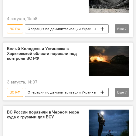
4 августа, 15:58
ВС РФ
Операция по демилитаризации Украины
Еще
7
Россия
Украина
Минобороны РФ
военная операция
военная техника
Белый Колодезь и Устиновка в
Харьковской области перешли под
военнослужащие
ВСУ
контроль ВС РФ
3 августа, 14:07
ВС РФ
Операция по демилитаризации Украины
Еще
7
Россия
Украина
Минобороны РФ
военная операция
военная техника
ВС России поразили в Черном море
суда с грузами для ВСУ
военнослужащие
ВСУ