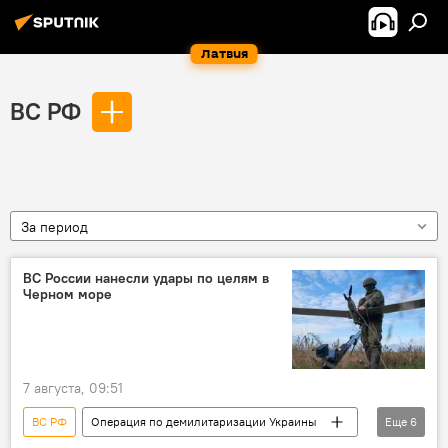
Латвия
ВС РФ
За период
ВС России нанесли удары по целям в
Черном море
7 августа, 09:51
ВС РФ
Операция по демилитаризации Украины
Еще
6