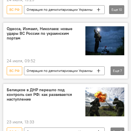
ВС РФ
Операция по демилитаризации Украины
Еще
10
Колумнисты
Эксперты Sputnik Латвия
Россия
Украина
Одесса, Измаил, Николаев: новые
удары ВС России по украинским
военная операция
ракетный удар
портам
Европа
США
политика
безопасность
24 июля, 09:52
ВС РФ
Операция по демилитаризации Украины
Еще
7
Россия
Украина
военная операция
ракетный удар
порт
безопасность
Белицкое в ДНР перешло под
контроль сил РФ: как развивается
Одесса
наступление
23 июля, 13:33