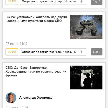
ВС РФ
Операция по демилитаризации Украины
Еще
6
Россия
Украина
военная операция
военная техника
военнослужащие
ВС РФ установили контроль над двумя
населенными пунктами в зоне СВО
ВСУ
27 июля, 14:19
ВС РФ
Операция по демилитаризации Украины
Еще
7
Россия
Украина
Минобороны РФ
военная операция
военная техника
СВО: Донбасс, Запорожье,
Харьковщина - самые горячие участки
военнослужащие
ВСУ
фронта
Александр Хроленко
24 июля, 19:25