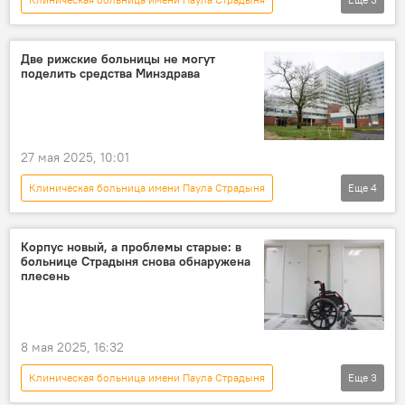
Новости Латвии
медицина
Рижская Восточная больница
Две рижские больницы не могут
поделить средства Минздрава
27 мая 2025, 10:01
Клиническая больница имени Паула Страдыня
Еще
4
Новости Латвии
Рижская Восточная больница
Корпус новый, а проблемы старые: в
больнице Страдыня снова обнаружена
Минздрав Латвии
строительство
плесень
8 мая 2025, 16:32
Клиническая больница имени Паула Страдыня
Еще
3
Новости Латвии
Латвия
ремонт