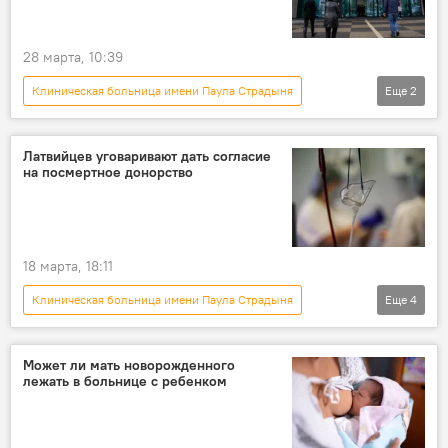
28 марта, 10:39
Клиническая больница имени Паула Страдыня
Еще
2
Новости Латвии
Латвия
Латвийцев уговаривают дать согласие
на посмертное донорство
18 марта, 18:11
Клиническая больница имени Паула Страдыня
Еще
4
Латвия
Новости Латвии
здоровье
трансплантация
Может ли мать новорожденного
лежать в больнице с ребенком