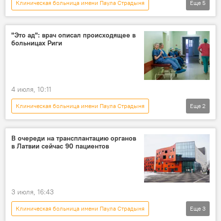
Клиническая больница имени Паула Страдыня
Еще
5
Новости Латвии
Латвия
правительство Латвии
антибиотики
"Это ад": врач описал происходящее в
больницах Риги
фармацевт
4 июля, 10:11
Клиническая больница имени Паула Страдыня
Еще
2
Новости Латвии
Латвия
В очереди на трансплантацию органов
в Латвии сейчас 90 пациентов
3 июля, 16:43
Клиническая больница имени Паула Страдыня
Еще
3