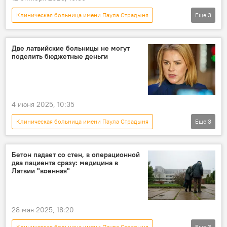
Клиническая больница имени Паула Страдыня
Еще
3
Новости Латвии
Латвия
медсестры
Две латвийские больницы не могут
поделить бюджетные деньги
4 июня 2025, 10:35
Клиническая больница имени Паула Страдыня
Еще
3
Новости экономики Латвии
Эвика Силиня
Рижская Восточная больница
Бетон падает со стен, в операционной
два пациента сразу: медицина в
Латвии "военная"
28 мая 2025, 18:20
Клиническая больница имени Паула Страдыня
Еще
3