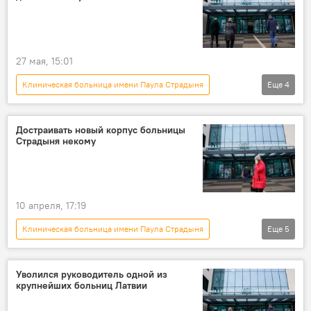
27 мая, 15:01
Клиническая больница имени Паула Страдыня
Еще
4
Новости Латвии
Латвия
больница
учения
Достраивать новый корпус больницы
Страдыня некому
10 апреля, 17:19
Клиническая больница имени Паула Страдыня
Еще
5
Латвия
Новости Латвии
строительство
конкурс
нарушения
Уволился руководитель одной из
крупнейших больниц Латвии