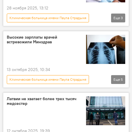
28 ноября 2025, 13:12
Клиническая больница имени Паула Страдыня
Еще
3
Новости Латвии
Рижская Восточная больница
Высокие зарплаты врачей
встревожили Минздрав
Минздрав Латвии
13 октября 2025, 10:34
Клиническая больница имени Паула Страдыня
Еще
5
Новости Латвии
Минздрав Латвии
медики
Рижская Восточная больница
Латвии не хватает более трех тысяч
медсестер
Латвийское общество врачей
12 октября 2025, 19:39