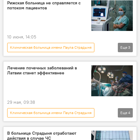
Рафаэль Циекурс
Рижская больница не справляется с
потоком пациентов
10 июня, 14:05
Клиническая больница имени Паула Страдыня
Еще
3
Латвия
Новости Латвии
пациент
Лечение почечных заболеваний в
Латвии станет эффективнее
29 мая, 09:38
Клиническая больница имени Паула Страдыня
Еще
4
Латвия
Новости Латвии
лечение
медицина
В больнице Страдыня отработают
действия в случае ЧС