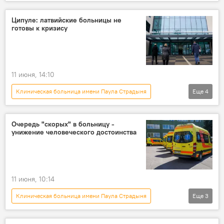
Латвия
Новости Латвии
трансплантация
Ципуле: латвийские больницы не
готовы к кризису
11 июня, 14:10
Клиническая больница имени Паула Страдыня
Еще
4
Новости Латвии
Лиене Ципуле
скорая помощь
Очередь "скорых" в больницу -
унижение человеческого достоинства
Служба неотложной медицинской помощи (СНМП)
11 июня, 10:14
Клиническая больница имени Паула Страдыня
Еще
3
Новости Латвии
скорая помощь