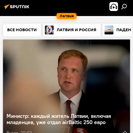
Латвия
ВСЕ НОВОСТИ
ЛАТВИЯ И РОССИЯ
ПАДЕНИ
Министр: каждый житель Латвии, включая
младенцев, уже отдал airBaltic 250 евро
Вчера, 20:02