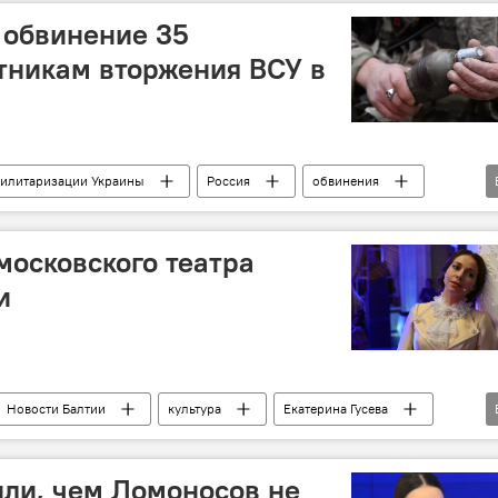
 обвинение 35
тникам вторжения ВСУ в
милитаризации Украины
Россия
обвинения
лана Петренко
СК РФ
Курская область
московского театра
и
Новости Балтии
культура
Екатерина Гусева
или, чем Ломоносов не