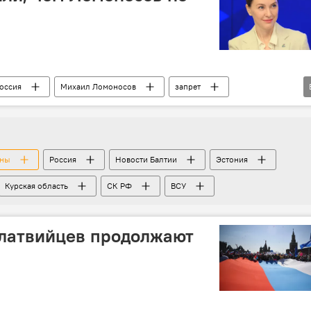
оссия
Михаил Ломоносов
запрет
алтии
ины
Россия
Новости Балтии
Эстония
Курская область
СК РФ
ВСУ
 латвийцев продолжают