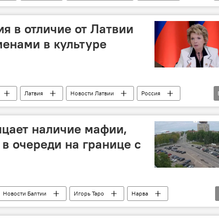
м средствам массовой информации (НСЭСМИ)
блокировка
ия в отличие от Латвии
менами в культуре
Латвия
Новости Латвии
Россия
 Паулс
русский язык
отмена
цает наличие мафии,
в очереди на границе с
Новости Балтии
Игорь Таро
Нарва