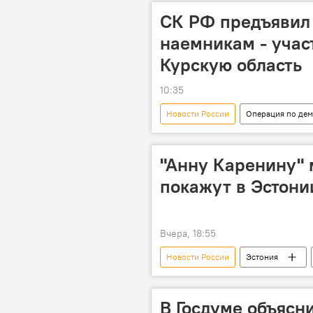
СК РФ предъявил
наемникам - учас
Курскую область
10:35
Новости России
Операция по де
ВСУ
наемник
Свет
"Анну Каренину" 
покажут в Эстони
Вчера, 18:55
Новости России
Эстония
мюзиклы
Россия
В Госдуме объясн