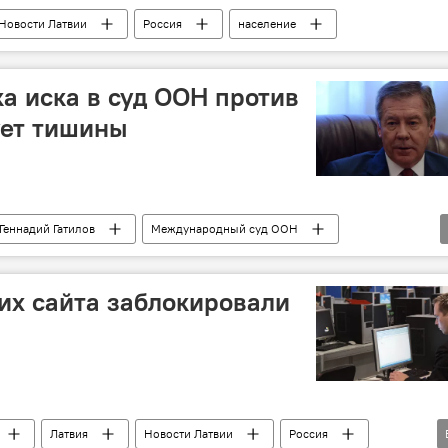
Новости Латвии
Россия
население
ка иска в суд ООН против
ует тишины
Геннадий Гатилов
Международный суд ООН
их сайта заблокировали
Латвия
Новости Латвии
Россия