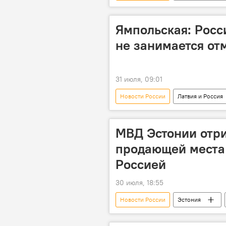
Национальный совет по электронны
Ямпольская: Росс
не занимается от
31 июля, 09:01
Новости России
Латвия и Россия
Елена Ямпольская
Раймонд
МВД Эстонии отри
продающей места 
Россией
30 июля, 18:55
Новости России
Эстония
очередь