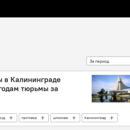
За период
ы в Калининграде
 годам тюрьмы за
суд
приговор
шпионаж
Калининград