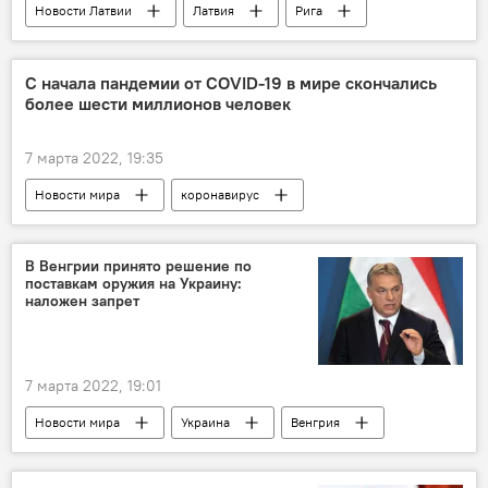
Новости Латвии
Латвия
Рига
Беженцы в Латвии и ЕС
С начала пандемии от COVID-19 в мире скончались
более шести миллионов человек
7 марта 2022, 19:35
Новости мира
коронавирус
смерть
В Венгрии принято решение по
поставкам оружия на Украину:
наложен запрет
7 марта 2022, 19:01
Новости мира
Украина
Венгрия
оружие
Операция по демилитаризации Украины