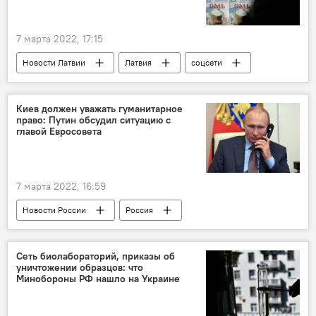
7 марта 2022, 17:15
Новости Латвии
Латвия
соцсети
соль
Киев должен уважать гуманитарное
право: Путин обсудил ситуацию с
главой Евросовета
7 марта 2022, 16:59
Новости России
Россия
президент
Владимир Путин
Европейский совет
Киев
Сеть биолабораторий, приказы об
уничтожении образцов: что
Минобороны РФ нашло на Украине