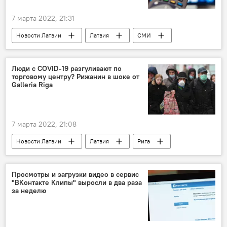
7 марта 2022, 21:31
Новости Латвии
Латвия
СМИ
русскоязычный телеканал
телеканал
русскоязычные СМИ
Люди с COVID-19 разгуливают по
торговому центру? Рижанин в шоке от
Galleria Riga
7 марта 2022, 21:08
Новости Латвии
Латвия
Рига
магазин
коронавирус
Просмотры и загрузки видео в сервис
"ВКонтакте Клипы" выросли в два раза
за неделю