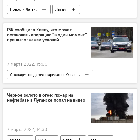
Новости Латвии
Латвия
коронавирус
вакцина
Минздрав Латвии
РФ сообщила Киеву, что может
остановить операцию "в один момент"
при выполнении условий
7 марта 2022, 15:09
Операция по демилитаризации Украины
Новости России
Дмитрий Песков
конфликт в Донбассе
Черное золото в огне: пожар на
нефтебазе в Луганске попал на видео
7 марта 2022, 14:30
Видео
ЛНР
нефть
огонь