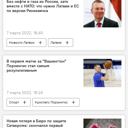
Без нефти и газа из России, зато
вместе с НАТО: что нужно Латвии и ЕС
по версии Ринкевичса
7 марта 2022, 18:40
Новости Латвии
Латвия
МИД Латвии
Эдгарс Ринкевичс
Евросоюз
Россия
нефть
В первом матче за "Вашингтон"
Порзингис стал самым
газ
Энтони Блинкен
США
результативным
Рига
НАТО
7 марта 2022, 18:24
Спорт
Кристапс Порзингис
Национальная баскетбольная ассоциация (НБА)
Новая потеря в Бюро по защите
Сатверсме: скончался первый