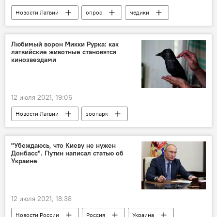
Новости Латвии
опрос
медики
коронавирус
Любимый ворон Микки Рурка: как
латвийские животные становятся
кинозвездами
12 июля 2021, 19:06
Новости Латвии
зоопарк
животные
Кино
"Убеждаюсь, что Киеву не нужен
Донбасс". Путин написал статью об
Украине
12 июля 2021, 18:38
Новости России
Россия
Украина