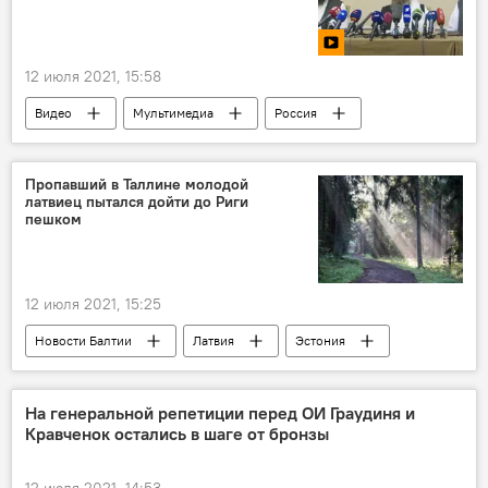
12 июля 2021, 15:58
Видео
Мультимедиа
Россия
безопасность
Афганистан
"Талибан"
Пропавший в Таллине молодой
латвиец пытался дойти до Риги
пешком
12 июля 2021, 15:25
Новости Балтии
Латвия
Эстония
Таллин
На генеральной репетиции перед ОИ Граудиня и
Кравченок остались в шаге от бронзы
12 июля 2021, 14:53