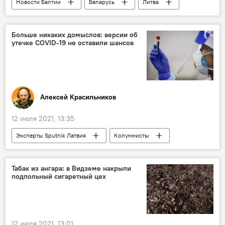
Новости Балтии
Беларусь
Литва
Frontex
Больше никаких домыслов: версии об
утечке COVID-19 не оставили шансов
Алексей Красильников
12 июля 2021, 13:35
Эксперты Sputnik Латвия
Колумнисты
Китай
Весь мир
коронавирус
Табак из ангара: в Видземе накрыли
подпольный сигаретный цех
12 июля 2021, 13:01