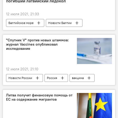
погибший латвийский ледокол
12 июля 2021, 21:33
Балтийское море
Новости Балтии
Новости России
Россия
Вторая мировая война
корабли
"Спутник V" против новых штаммов:
журнал Vaccines опубликовал
судно
Великая Отечественная война
исследование
12 июля 2021, 21:10
Новости России
Россия
вакцина
коронавирус
Литва получит финансовую помощь от
ЕС на содержание мигрантов