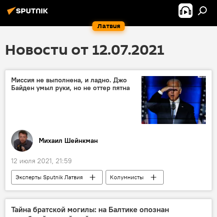
Латвия
Новости от 12.07.2021
Миссия не выполнена, и ладно. Джо
Байден умыл руки, но не оттер пятна
Михаил Шейнкман
12 июля 2021, 21:59
Эксперты Sputnik Латвия
Колумнисты
США
Афганистан
безопасность
Джо Байден
"Талибан"
Тайна братской могилы: на Балтике опознан