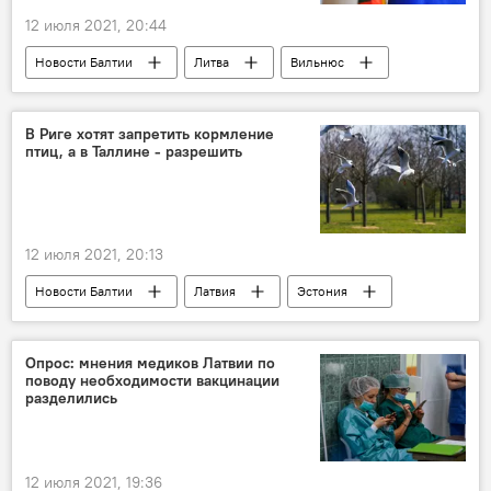
12 июля 2021, 20:44
Новости Балтии
Литва
Вильнюс
Евросоюз
В Риге хотят запретить кормление
птиц, а в Таллине - разрешить
12 июля 2021, 20:13
Новости Балтии
Латвия
Эстония
Рига
Таллин
ManaBalss.lv
птицы
В мире животных
Опрос: мнения медиков Латвии по
поводу необходимости вакцинации
разделились
12 июля 2021, 19:36