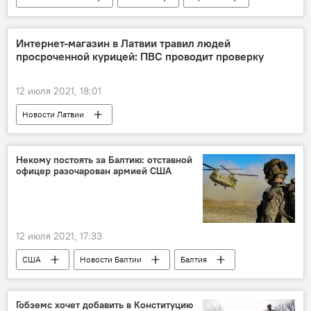
Владимир Путин
президент
Интернет-магазин в Латвии травил людей
просроченной курицей: ПВС проводит проверку
12 июля 2021, 18:01
Новости Латвии
Продовольственно-ветеринарная служба
интернет-магазины
мясо
магазин
Некому постоять за Балтию: отставной
офицер разочарован армией США
12 июля 2021, 17:33
США
Новости Балтии
Балтия
оборона
безопасность
Пентагон
страны Балтии
армия
Гобземс хочет добавить в Конституцию