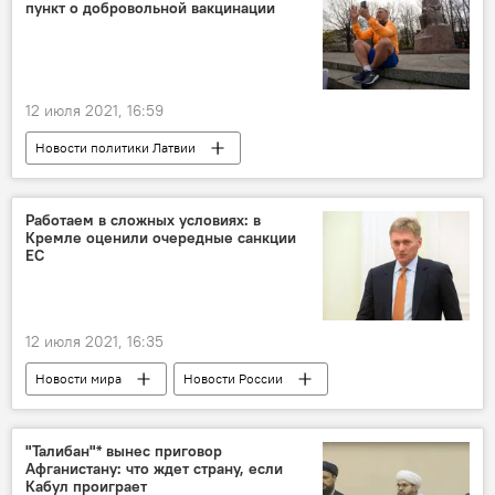
пункт о добровольной вакцинации
12 июля 2021, 16:59
Новости политики Латвии
Работаем в сложных условиях: в
Кремле оценили очередные санкции
ЕС
12 июля 2021, 16:35
Новости мира
Новости России
Россия
антироссийские санкции
Евросоюз
экономика
"Талибан"* вынес приговор
Афганистану: что ждет страну, если
Дмитрий Песков
Кабул проиграет