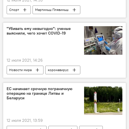
Спорт
Мартиньш Плявиньш
Александр Самойлов
Янис Шмединьш
Эдгарс Точс
Тина Граудиня
"Убивать ему невыгодно": ученые
выяснили, чего хочет COVID-19
Анастасия Кравченок
12 июля 2021, 14:26
Новости мира
коронавирус
ЕС начинает срочную пограничную
операцию на границе Литвы и
Беларуси
12 июля 2021, 13:59