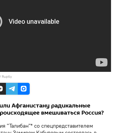
/ Ruptly
или Афганистану радикальные
 происходящее вмешиваться Россия?
ия "Талибан"* со спецпредставителем
тану Замиром Кабуловым состоялась в