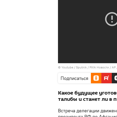
© Youtube /
Sputnik / РИА Новости / AP 
Подписаться
Какое будущее уготов
талибы и станет ли в
Встреча делегации движен
президента РФ по Афганис