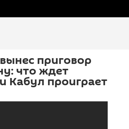
 вынес приговор
у: что ждет
ли Кабул проиграет