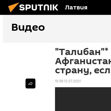
Латвия
Видео
"Талибан"*
Афганистан
страну, ес
15:58 12.07.2021