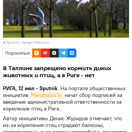
© Sputnik / Sergey Melkonov
Подписаться
В Таллине запрещено кормить диких
животных и птиц, а в Риге - нет
РИГА, 12 июл - Sputnik
. На портале общественных
инициатив
Manabalss.lv
начат сбор подписей за
введение административной ответственности за
кормление птиц в Риге.
Автор инициативы Денис Журидов отмечает, что
из-за кормления птиц страдают балконы,
припаркованные во дворах автомобили, пачкается