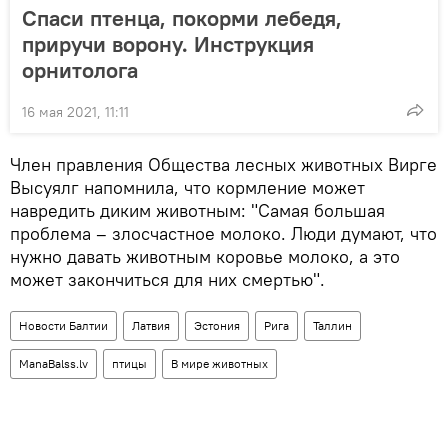
Спаси птенца, покорми лебедя,
приручи ворону. Инструкция
орнитолога
16 мая 2021, 11:11
Член правления Общества лесных животных Вирге
Высуялг напомнила, что кормление может
навредить диким животным: "Самая большая
проблема – злосчастное молоко. Люди думают, что
нужно давать животным коровье молоко, а это
может закончиться для них смертью".
Новости Балтии
Латвия
Эстония
Рига
Таллин
ManaBalss.lv
птицы
В мире животных