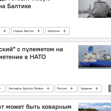
на Балтике
страны Балтии
оборона
кий" с пулеметом на
мятение в НАТО
Эксперты Sputnik Латвия
Россия
Украина
ат может быть коварным