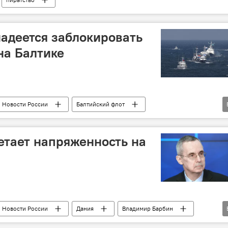
адеется заблокировать
на Балтике
Новости России
Балтийский флот
безопасность
блокада
етает напряженность на
Новости России
Дания
Владимир Барбин
НАТО