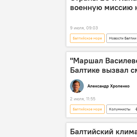
военную миссию 
9 июля, 09:03
Балтийское море
Новости Балтии
"Маршал Василевс
Балтике вызвал с
Александр Хроленко
2 июля, 11:55
Балтийское море
Колумнисты
безопасность
НАТО
Балтийский клим