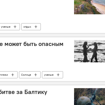
ученые
отдых
е может быть опасным
пляжи
Солнце
ученые
битве за Балтику