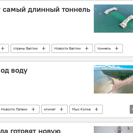
т самый длинный тоннель
страны Балтии
Новости Балтии
тоннель
од воду
Новости Латвии
климат
Мыс Колка
да готовят новую