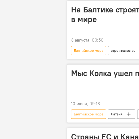
На Балтике строя
в мире
3 августа, 09:56
Балтийское море
строительство
Мыс Колка ушел п
10 июля, 09:18
Балтийское море
Латвия
затопление
природа
Страны ЕС и Кана