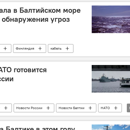
ала в Балтийском море
 обнаружения угроз
Финляндия
кабель
АТО готовится
ссии
Новости России
Новости Балтии
НАТО
кие учения Baltic Operations (Baltops)
а Балтике в этом году