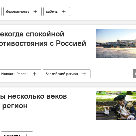
безопасность
кабель
некогда спокойной
отивостояния с Россией
Новости России
Балтийский регион
безопасность
НАТО
вооружение
ы несколько веков
 регион
пиратство