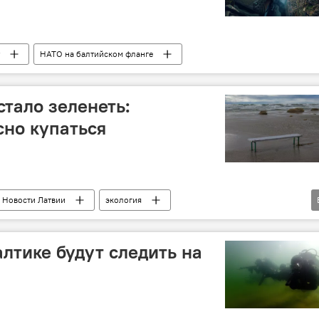
НАТО на балтийском фланге
стало зеленеть:
сно купаться
Новости Латвии
экология
 здоровья
здоровье
алтике будут следить на