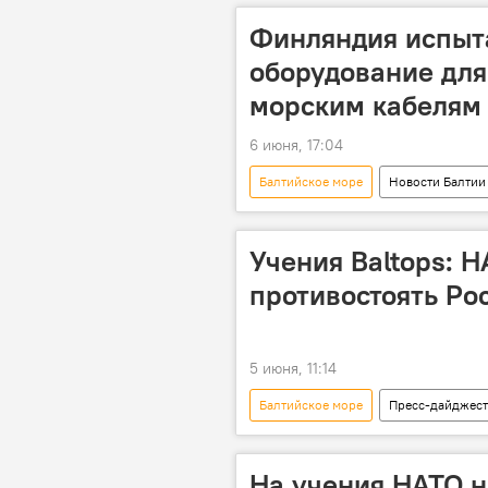
Финляндия испыт
оборудование для
морским кабелям
6 июня, 17:04
Балтийское море
Новости Балтии
Учения Baltops: Н
противостоять Ро
5 июня, 11:14
Балтийское море
Пресс-дайджест
военные учения
военно-морс
На учения НАТО н