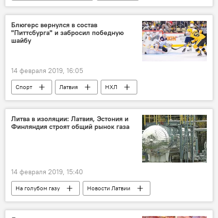
Гербертс Цукурс
Холокост
Вадим Трухачев
Блюгерс вернулся в состав
"Питтсбурга" и забросил победную
шайбу
14 февраля 2019, 16:05
Спорт
Латвия
НХЛ
Теодорс Блюгерс
Литва в изоляции: Латвия, Эстония и
Финляндия строят общий рынок газа
14 февраля 2019, 15:40
На голубом газу
Новости Латвии
Новости экономики Латвии
Новости мира
Новости Балтии
Балтия