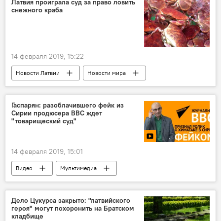
Латвия проиграла суд за право ловить
снежного краба
Conexus Baltic Grid
Elering
14 февраля 2019, 15:22
Новости Латвии
Новости мира
Латвия
Норвегия
снежный краб
Гаспарян: разоблачившего фейк из
Сирии продюсера BBC ждет
"товарищеский суд"
14 февраля 2019, 15:01
Видео
Мультимедиа
Обзор событий с Арменом Гаспаряном
Сирия
Армен Гаспарян
Дело Цукурса закрыто: "латвийского
героя" могут похоронить на Братском
кладбище