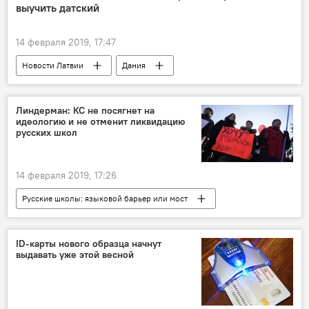
выучить датский
14 февраля 2019, 17:47
Новости Латвии
Дания
датский язык
Линдерман: КС не посягнет на
идеологию и не отменит ликвидацию
русских школ
14 февраля 2019, 17:26
Русские школы: языковой барьер или мост
Новости Латвии
Латвия
Конституционный суд
ID-карты нового образца начнут
выдавать уже этой весной
Владимир Линдерман
Согласие
реформа образования