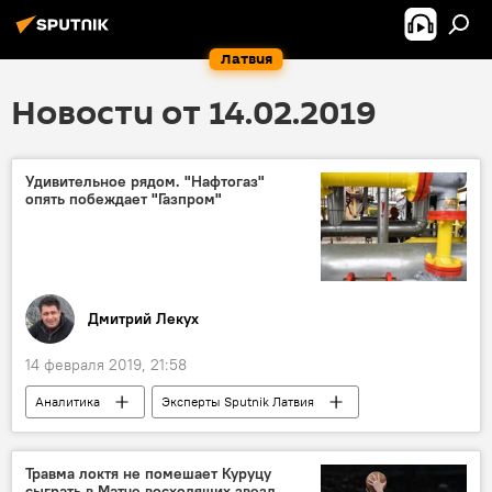
Латвия
Новости от 14.02.2019
Удивительное рядом. "Нафтогаз"
опять побеждает "Газпром"
Дмитрий Лекух
14 февраля 2019, 21:58
Аналитика
Эксперты Sputnik Латвия
Украина
Россия
"Нафтогаз Украины"
Газпром
Травма локтя не помешает Куруцу
сыграть в Матче восходящих звезд