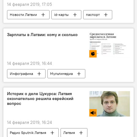
14 февраля 2019, 17:05
Новости Латвии
id-карты
паспорт
Латвия
Зарплаты в Латвии: кому и сколько
14 февраля 2019, 16:44
Инфографика
Мультимедиа
Новости экономики Латвии
Латвия
женщины
мужчины
Историк о деле Цукурса: Латвия
окончательно решила еврейский
вопрос
14 февраля 2019, 16:24
Радио Sputnik Латвия
Латвия