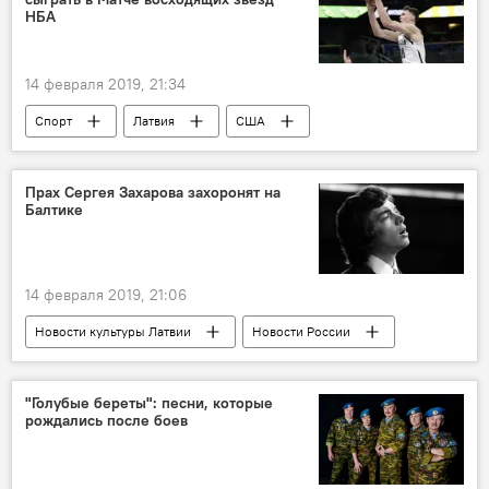
НБА
14 февраля 2019, 21:34
Спорт
Латвия
США
Родион Куруц
Прах Сергея Захарова захоронят на
Балтике
14 февраля 2019, 21:06
Новости культуры Латвии
Новости России
Новости мира
Россия
"Голубые береты": песни, которые
рождались после боев