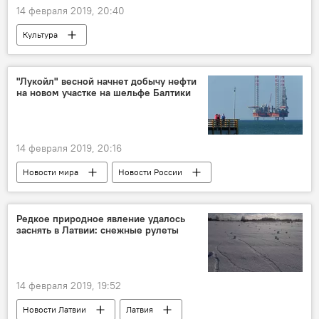
14 февраля 2019, 20:40
Культура
Афганистан: 30 лет в ожидании мира
Афганистан
"Лукойл" весной начнет добычу нефти
на новом участке на шельфе Балтики
14 февраля 2019, 20:16
Новости мира
Новости России
Балтийское море
Редкое природное явление удалось
заснять в Латвии: снежные рулеты
14 февраля 2019, 19:52
Новости Латвии
Латвия