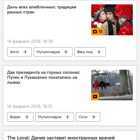
День всех влюбленных: традиции
разных стран
13
14 февраля 2019, 18:36
Фото
Мультимедиа
Весь мир
День святого Валентина
Два президента на горных склонах:
Путин и Лукашенко покатались на
лыжах
14 февраля 2019, 18:12
Видео
Мультимедиа
Сочи
Россия
Беларусь
Владимир Путин
Александр Лукашенко
The Local: Дания заставит иностранных врачей