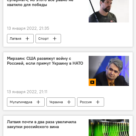
переговоры
хватило для победы
13 января 2022, 21:35
Латвия
Спорт
Каспарс Даугавиньш
Такой хоккей нам нужен
Мирзаян: США развяжут войну с
Россией, если примут Украину в НАТО
13 января 2022, 21:11
Мультимедиа
Украина
Россия
США
НАТО
Европа
безопасность
переговоры
Видео
Латвия почти в два раза увеличила
закупки российского вина
политика
Геворг Мирзаян