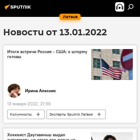
Латвия
Новости от 13.01.2022
Итоги встречи Россия - США: к шторму
готовы
Ирина Алкснис
13 января 2022, 21:59
Колумнисты
Эксперты Sputnik Латвия
Россия
США
НАТО
безопасность
политика
Хоккеист Даугавиньш выдал
суперматч, но этого все равно не