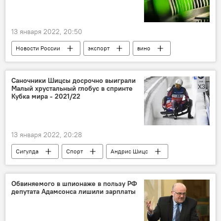
13 января 2022, 20:50
Новости России
экспорт
вино
Саночники Шицсы досрочно выиграли
Малый хрустальный глобус в спринте
Кубка мира - 2021/22
13 января 2022, 20:28
Сигулда
Спорт
Андрис Шицс
Юрис Шицс
Кубок мира по санному спорту
Элиза Тирума
Обвиняемого в шпионаже в пользу РФ
депутата Адамсонса лишили зарплаты