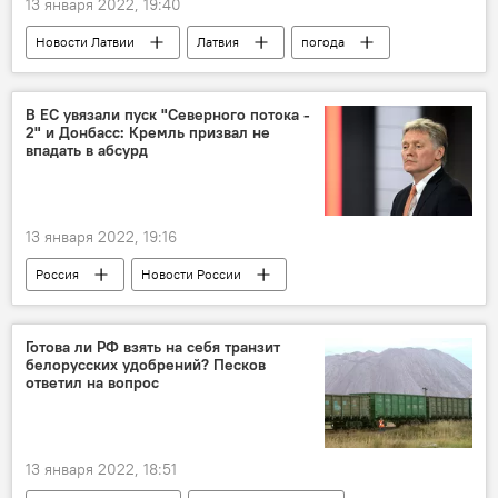
13 января 2022, 19:40
Новости Латвии
Латвия
погода
Европа
лето
жара
В ЕС увязали пуск "Северного потока -
2" и Донбасс: Кремль призвал не
впадать в абсурд
13 января 2022, 19:16
Россия
Новости России
Дмитрий Песков
Евросоюз
политика
Готова ли РФ взять на себя транзит
белорусских удобрений? Песков
"Северный поток - 2" - труба раздора
ответил на вопрос
Украина
13 января 2022, 18:51