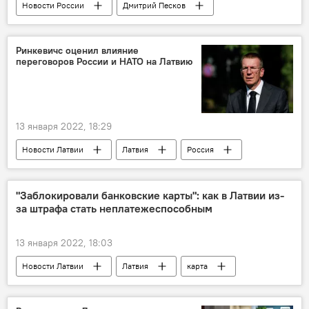
Новости России
Дмитрий Песков
грузоперевозки
"Беларуськалий"
Ринкевичс оценил влияние
переговоров России и НАТО на Латвию
13 января 2022, 18:29
Новости Латвии
Латвия
Россия
НАТО
МИД Латвии
Эдгарс Ринкевичс
"Заблокировали банковские карты": как в Латвии из-
за штрафа стать неплатежеспособным
13 января 2022, 18:03
Новости Латвии
Латвия
карта
скорость
штраф