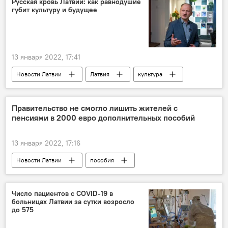
Русская кровь Латвии: как равнодушие
губит культуру и будущее
13 января 2022, 17:41
Новости Латвии
Латвия
культура
русские
русский язык
латышский язык
Правительство не смогло лишить жителей с
пенсиями в 2000 евро дополнительных пособий
13 января 2022, 17:16
Новости Латвии
пособия
Гатис Эглитис
Число пациентов с COVID-19 в
больницах Латвии за сутки возросло
до 575