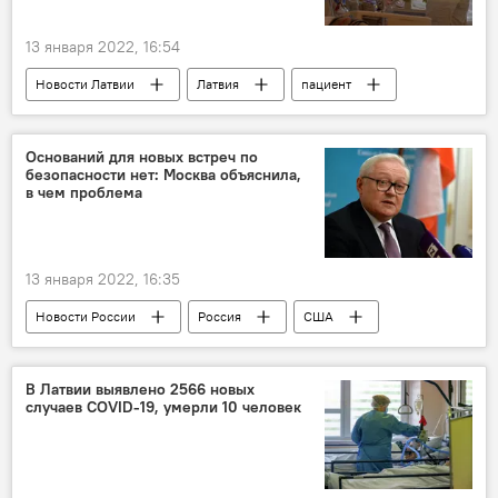
13 января 2022, 16:54
Новости Латвии
Латвия
пациент
коронавирус
Оснований для новых встреч по
безопасности нет: Москва объяснила,
в чем проблема
13 января 2022, 16:35
Новости России
Россия
США
НАТО
безопасность
МИД РФ
Сергей Рябков
переговоры
В Латвии выявлено 2566 новых
случаев COVID-19, умерли 10 человек