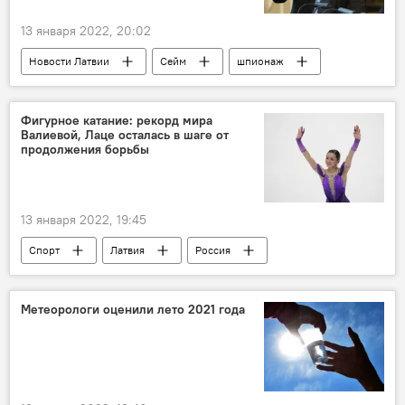
13 января 2022, 20:02
Новости Латвии
Сейм
шпионаж
Янис Адамсонс
Фигурное катание: рекорд мира
Валиевой, Лаце осталась в шаге от
продолжения борьбы
13 января 2022, 19:45
Спорт
Латвия
Россия
Таллин
фигурное катание
фигуристка
Метеорологи оценили лето 2021 года