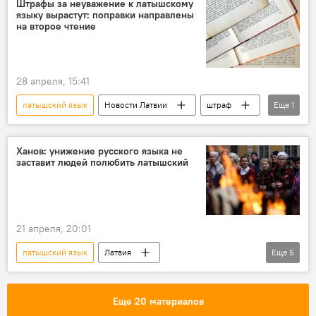
Штрафы за неуважение к латышскому
языку вырастут: поправки направлены
на второе чтение
28 апреля, 15:41
латышский язык
Новости Латвии
штраф
Еще
1
Сейм
Ханов: унижение русского языка не
заставит людей полюбить латышский
21 апреля, 20:01
латышский язык
Латвия
Еще
5
Новости Латвии
Новости политики Латвии
общество
Эгилс Левитс
Еще 20 материалов
Денис Ханов
русский язык