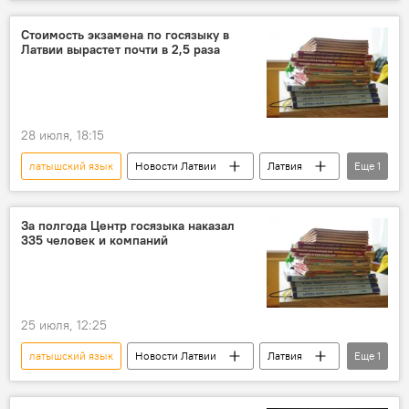
Эстония
увольнение
детский сад
Нарва
Стоимость экзамена по госязыку в
Латвии вырастет почти в 2,5 раза
28 июля, 18:15
латышский язык
Новости Латвии
Латвия
Еще
1
экзамен
За полгода Центр госязыка наказал
335 человек и компаний
25 июля, 12:25
латышский язык
Новости Латвии
Латвия
Еще
1
Центр госязыка