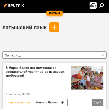
Латвия
латышский язык
За период
В Нарве более ста помощников
воспитателей уволят из-за языковых
требований
4 августа, 18:36
латышский язык
Новости Балтии
Еще
3