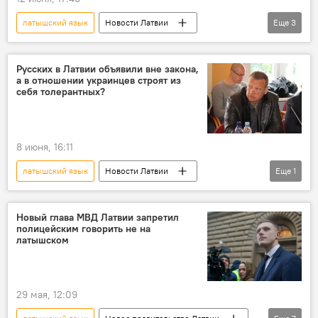
латышский язык
Новости Латвии
Еще
3
украинцы
Беженцы в Латвии и ЕС
ВНЖ в Латвии
Русских в Латвии объявили вне закона,
а в отношении украинцев строят из
себя толерантных?
8 июня, 16:11
латышский язык
Новости Латвии
Еще
1
украинцы
Новый глава МВД Латвии запретил
полицейским говорить не на
латышском
29 мая, 12:09