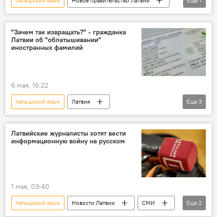
латышский язык
Новое правительство Латвии
Еще
7
Латвия
Новости Латвии
Янис Домбрава
МВД Латвии
"Зачем так извращать?" - гражданка
Латвии об "облатышивании"
государственный язык
министр
иностранных фамилий
полицейские
6 мая, 16:22
латышский язык
Латвия
Еще
3
Новости Латвии
общество
фамилия
соцсети
Латвийские журналисты хотят вести
информационную войну на русском
1 мая, 09:40
латышский язык
Новости Латвии
СМИ
Еще
2