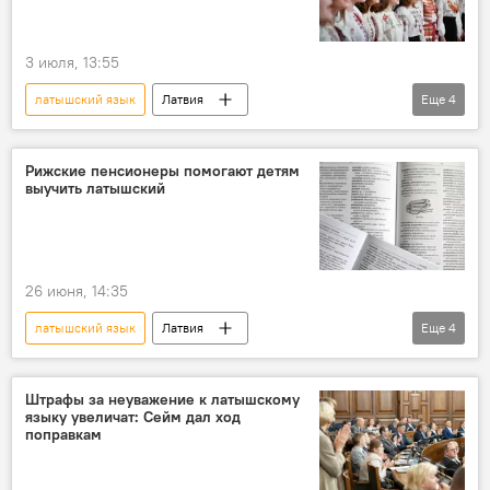
3 июля, 13:55
латышский язык
Латвия
Еще
4
Новости Латвии
Украина
дети
обучение
Виктория Притуляк
Рижские пенсионеры помогают детям
выучить латышский
26 июня, 14:35
латышский язык
Латвия
Еще
4
Новости Латвии
Рига
пенсионеры
дети
обучение
Штрафы за неуважение к латышскому
языку увеличат: Сейм дал ход
поправкам