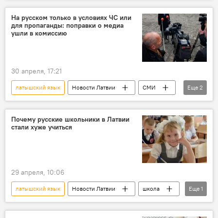
русский язык
журналистика
На русском только в условиях ЧС или
для пропаганды: поправки о медиа
ушли в комиссию
30 апреля, 17:21
латышский язык
Новости Латвии
СМИ
Еще
2
русский язык
Сейм
Почему русские школьники в Латвии
стали хуже учиться
29 апреля, 10:06
латышский язык
Новости Латвии
школа
Еще
1
русский язык