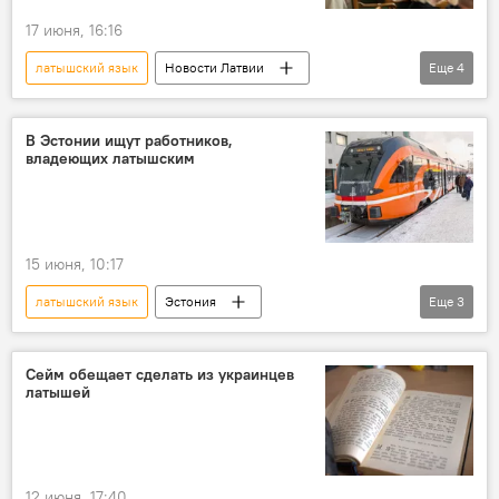
17 июня, 16:16
латышский язык
Новости Латвии
Еще
4
Латвия
Сейм
поправки
закон
штраф
В Эстонии ищут работников,
владеющих латышским
15 июня, 10:17
латышский язык
Эстония
Еще
3
Новости Балтии
пассажироперевозки
железная дорога
Elron
Сейм обещает сделать из украинцев
латышей
12 июня, 17:40