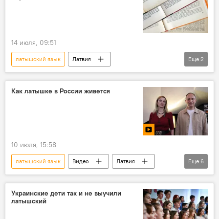
14 июля, 09:51
латышский язык
Латвия
Еще
2
Новости Латвии
правительство Латвии
обучение
Как латышке в России живется
10 июля, 15:58
латышский язык
Видео
Латвия
Еще
6
Россия
Елгава
русский язык
История
школа
Рига
Украинские дети так и не выучили
латышский