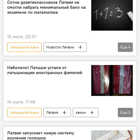
Сотни девятиклассников Латвии не
смогли набрать минимальный балл на
экзамене по математике
16 июля, 20:01
латышский язык
Новости Латвии
Еще
4
Латвия
экзамен
школа
средняя зарплата
аттестат
Наболело! Латыши устали от
латышизации иностранных фамилий
14 июля, 17:48
латышский язык
Латвия
закон
Еще
3
латыши
проблемы
документы
Латвия запускает новую систему
изучения госязыка