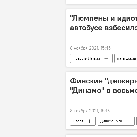
Латвия в мировых рейтингах
"Люмпены и идиот
автобусе взбесил
8 ноября 2021, 15:45
Новости Латвии
латышский
Финские "джокер
"Динамо" в восьм
8 ноября 2021, 15:16
Спорт
Динамо Рига