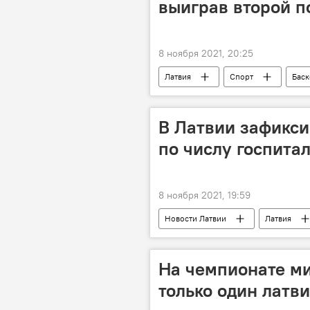
выиграв второй п
8 ноября 2021, 20:25
Латвия
Спорт
Баск
В Латвии зафикси
по числу госпита
8 ноября 2021, 19:59
Новости Латвии
Латвия
На чемпионате ми
только один латв