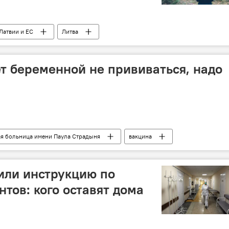
Латвии и ЕС
Литва
ет беременной не прививаться, надо
я больница имени Паула Страдыня
вакцина
или инструкцию по
тов: кого оставят дома