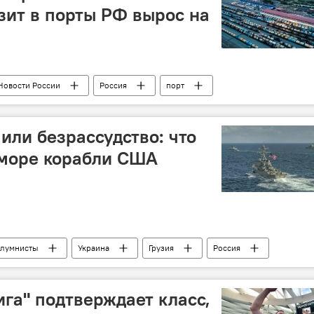
зит в порты РФ вырос на
Новости России
Россия
порт
кты
Новости экономики Латвии
или безрассудство: что
 море корабли США
лумнисты
Украина
Грузия
Россия
безопасность
ВМС США
ига" подтверждает класс,