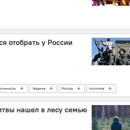
ся отобрать у России
лумнисты
Украина
Россия
политика
твы нашел в лесу семью