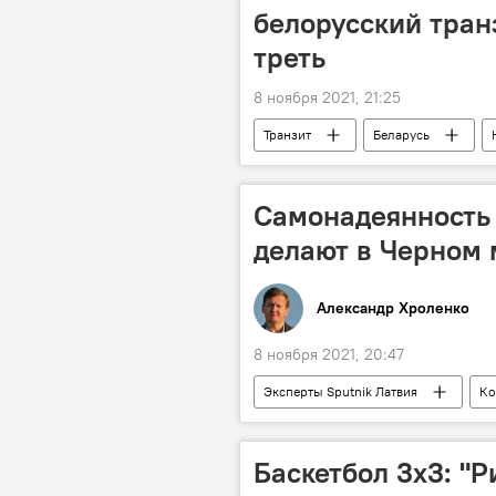
белорусский тран
треть
8 ноября 2021, 21:25
Транзит
Беларусь
страны Балтии
нефтепроду
Самонадеянность 
делают в Черном
Александр Хроленко
8 ноября 2021, 20:47
Эксперты Sputnik Латвия
Ко
боевые корабли
оборона
Черноморский флот
Баскетбол 3х3: "Р