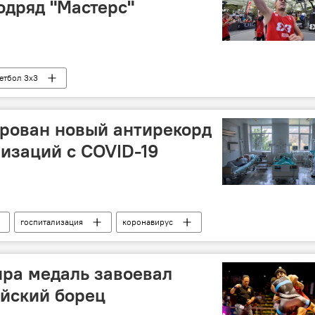
одряд "Мастерс"
етбол 3x3
рован новый антирекорд
лизаций с COVID-19
госпитализация
коронавирус
ра медаль завоевал
ийский борец