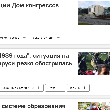
ции Дом конгрессов
ом конгрессов
реконструкция
 1939 года": ситуация на
аруси резко обострилась
Беженцы в Латвии и ЕС
Литва
Польша
е системе образования