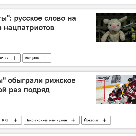
обучение
ы": русское слово на
о нацпатриотов
 язык
вакцина
ы" обыграли рижское
ой раз подряд
КХЛ
Такой хоккей нам нужен
Йокерит