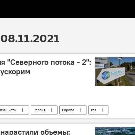
08.11.2021
я "Северного потока - 2":
 ускорим
лумнисты
Россия
Европа
газ
 нарастили объемы: