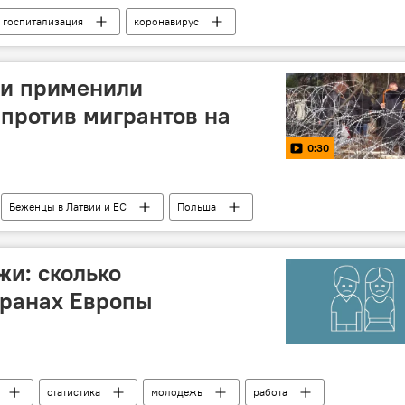
госпитализация
коронавирус
ки применили
 против мигрантов на
0:30
Беженцы в Латвии и ЕС
Польша
жи: сколько
транах Европы
статистика
молодежь
работа