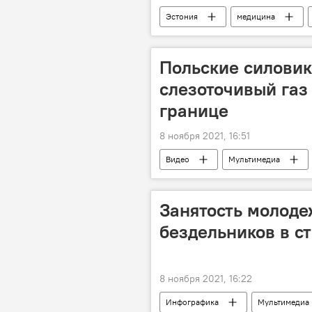
Эстония
медицина
Польские силови
слезоточивый газ
границе
8 ноября 2021, 16:51
Видео
Мультимедиа
Занятость молоде
бездельников в с
8 ноября 2021, 16:22
Инфографика
Мультимедиа