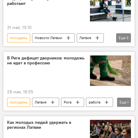
общество
работают
31 мая, 13:10
молодежь
Новости Латвии
Латвия
Еще
3
обучение
работа
ученики
В Риге дефицит дворников: молодежь
не идет в профессию
28 мая, 18:55
молодежь
Латвия
Рига
работа
Еще
1
зарплата
Как молодых людей удержать в
регионах Латвии