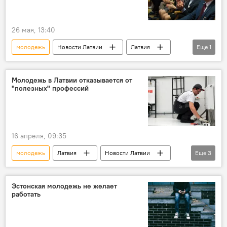
26 мая, 13:40
молодежь
Новости Латвии
Латвия
Еще
1
самоуправления
Молодежь в Латвии отказывается от
"полезных" профессий
16 апреля, 09:35
молодежь
Латвия
Новости Латвии
Еще
3
Новости экономики Латвии
рынок труда
Андрис Бите
Эстонская молодежь не желает
работать