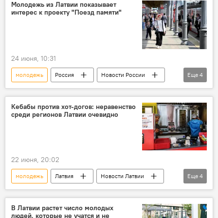
Молодежь из Латвии показывает
интерес к проекту "Поезд памяти"
24 июня, 10:31
молодежь
Россия
Новости России
Еще
4
Новости Балтии
страны Балтии
Дмитрий Иванов
Поезд памяти
Кебабы против хот-догов: неравенство
среди регионов Латвии очевидно
22 июня, 20:02
молодежь
Латвия
Новости Латвии
Еще
4
уличная еда
фастфуд
социально-экономическое неравенство
В Латвии растет число молодых
людей, которые не учатся и не