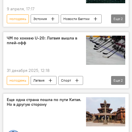
9 апреля, 17:17
молодежь
Эстония
Новости Балтии
Еще
2
общество
безработица
ЧМ по хоккею U-20: Латвия вышла в
плей-офф
31 декабря 2025, 12:18
молодежь
Латвия
Спорт
Еще
2
Чемпионат мира по хоккею
Сборная Латвии по хоккею
Еще одна страна пошла по пути Китая.
Но в другую сторону