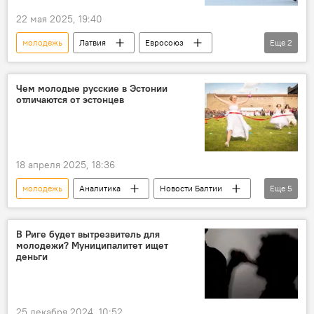
22 мая 2025, 19:40
молодежь
Латвия
Евросоюз
Еще
2
пенсионный возраст
трудоспособный возраст
Чем молодые русские в Эстонии
отличаются от эстонцев
18 апреля 2025, 18:36
молодежь
Аналитика
Новости Балтии
Еще
5
Эстония
эстонский язык
русский язык
русскоязычные
В Риге будет вытрезвитель для
молодежи? Муниципалитет ищет
Русские школы: языковой барьер или мост
деньги
25 декабря 2024, 10:52