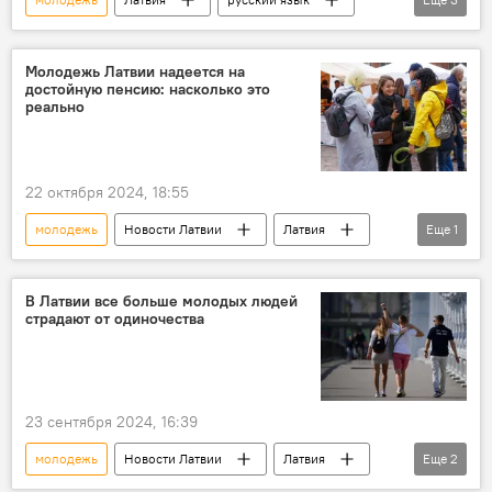
МИД Латвии
русские
мнение
Молодежь Латвии надеется на
достойную пенсию: насколько это
реально
22 октября 2024, 18:55
молодежь
Новости Латвии
Латвия
Еще
1
пенсия
В Латвии все больше молодых людей
страдают от одиночества
23 сентября 2024, 16:39
молодежь
Новости Латвии
Латвия
Еще
2
одиночество
психологи