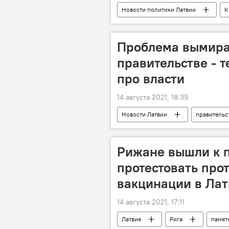
Новости политики Латвии
K
Проблема вымира
правительстве - 
про власти
14 августа 2021, 18:39
Новости Латвии
правительс
Рижане вышли к 
протестовать про
вакцинации в Ла
14 августа 2021, 17:11
Латвия
Рига
памят