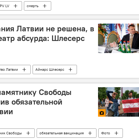
PV LV
смерть
ния Латвии не решена, в
театр абсурда: Шлесерс
тво Латвии
Айнарс Шлесерс
памятнику Свободы
тив обязательной
твии
ник Свободы
обязательная вакцинация
Фото