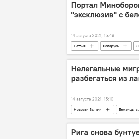
Портал Миноборо
"эксклюзив" с бе
14 августа 2021, 15:49
Латвия
Беларусь
Л
мигранты
Нелегальные мигр
разбегаться из л
14 августа 2021, 15:10
Новости Балтии
Беженцы в 
Рига снова бунтуе