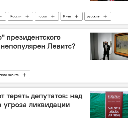
Россия
посол
Киев
русские
о" президентского
 непопулярен Левитс?
гилс Левитс
т терять депутатов: над
 угроза ликвидации