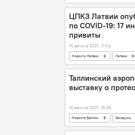
Мультимедиа
ЦПКЗ Латвии опуб
по COVID-19: 17 
привиты
14 августа 2021, 17:02
Новости Латвии
Латвия
Таллинский аэроп
выставку о протес
14 августа 2021, 16:28
Новости Балтии
Беларусь
Ситуация после выборов президента