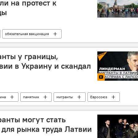
и на протест к
ды
обязательная вакцинация
нты у границы,
ии в Украину и скандал
ина
памятник
мигранты
Евросоюз
анты могут стать
для рынка труда Латвии