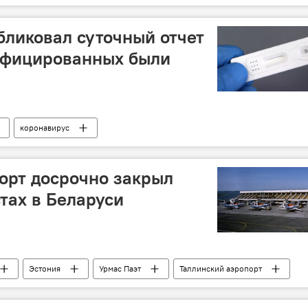
ликовал суточный отчет
инфицированных были
коронавирус
орт досрочно закрыл
тах в Беларуси
Эстония
Урмас Паэт
Таллинский аэропорт
 Беларуси