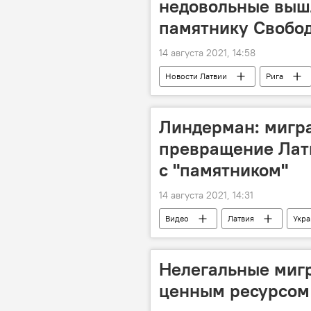
недовольные вышл
памятнику Свобо
14 августа 2021, 14:58
Новости Латвии
Рига
Линдерман: мигра
превращение Латв
с "памятником"
14 августа 2021, 14:31
Видео
Латвия
Укра
Нелегальные мигр
ценным ресурсом 