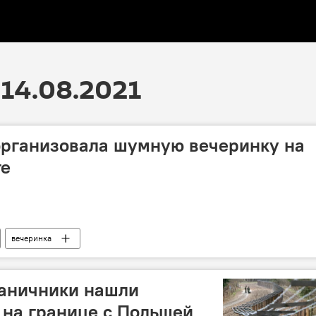
14.08.2021
организовала шумную вечеринку на
ге
вечеринка
раничники нашли
 на границе с Польшей