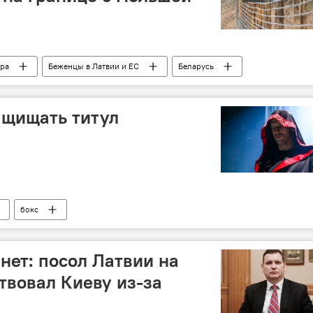
ра
Беженцы в Латвии и ЕС
Беларусь
ащищать титул
бокс
нет: посол Латвии на
твовал Киеву из-за