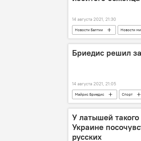
14 августа 2021, 21:30
Новости Балтии
Новости ми
Польша
Бриедис решил з
14 августа 2021, 21:05
Майрис Бриедис
Спорт
У латышей такого 
Украине посочувс
русских