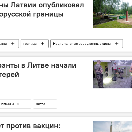
ны Латвии опубликовал
лорусской границы
итва
граница
Национальные вооруженные силы
анты в Литве начали
агерей
Латвии и ЕС
Литва
т против вакцин: