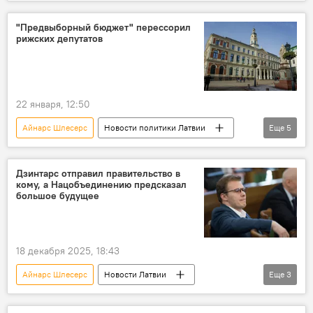
Александр Барташевич
"Латвия на первом месте"
"Предвыборный бюджет" перессорил
рижских депутатов
22 января, 12:50
Айнарс Шлесерс
Новости политики Латвии
Еще
5
Рига
Рижская дума
Юлия Степаненко
Виестурс Клейнбергс
Дзинтарс отправил правительство в
кому, а Нацобъединению предсказал
Инна Дьери
большое будущее
18 декабря 2025, 18:43
Айнарс Шлесерс
Новости Латвии
Еще
3
Латвия
Сейм