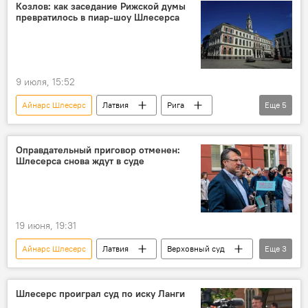
Инесе Либиня-Эгнере
русский язык
Козлов: как заседание Рижской думы
превратилось в пиар-шоу Шлесерса
9 июля, 15:52
Айнарс Шлесерс
Латвия
Рига
Еще
5
Рижская дума
Виестурс Клейнбергс
голосование
"Стабильность"
Оправдательный приговор отменен:
Шлесерса снова ждут в суде
"Латвия на первом месте"
19 июня, 19:31
Айнарс Шлесерс
Латвия
Верховный суд
Еще
3
приговор
Андрис Шкеле
преступление
Шлесерс проиграл суд по иску Ланги