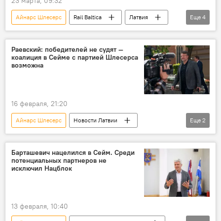
23 марта, 09:32
Айнарс Шлесерс
Rail Baltica
Латвия
Еще
4
Новости Латвии
Эстония
расходы
строительство
Раевский: победителей не судят —
коалиция в Сейме с партией Шлесерса
возможна
16 февраля, 21:20
Айнарс Шлесерс
Новости Латвии
Еще
2
парламентские выборы
Филипп Раевский
Барташевич нацелился в Сейм. Среди
потенциальных партнеров не
исключил Нацблок
13 февраля, 10:40