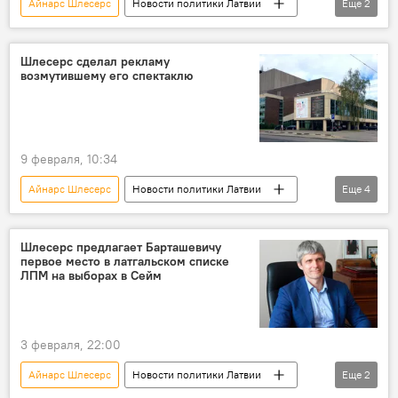
Айнарс Шлесерс
Новости политики Латвии
Еще
2
Александр Барташевич
"Латвия на первом месте"
Шлесерс сделал рекламу
возмутившему его спектаклю
9 февраля, 10:34
Айнарс Шлесерс
Новости политики Латвии
Еще
4
Новости культуры Латвии
Андрей Жагарс
театр "Дайлес"
Валдис Затлерс
Шлесерс предлагает Барташевичу
первое место в латгальском списке
ЛПМ на выборах в Сейм
3 февраля, 22:00
Айнарс Шлесерс
Новости политики Латвии
Еще
2