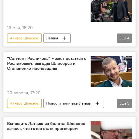
13 мая, 16:20
Айнарс Шлесерс
Латвия
Еще
4
Новости Латвии
Новости политики Латвии
Происшествия в Латвии
суд
"Сегмент Росликова" может остаться с
Росликовым: выгоды Шлесерса и
Лиана Ланга
Степаненко неочевидны
20 апреля, 17:20
Айнарс Шлесерс
Новости политики Латвии
Еще
3
Сейм
Алексей Росликов
Юлия Степаненко
Вытащить Латвию из болота: Шлесерс
заявил, что готов стать премьером