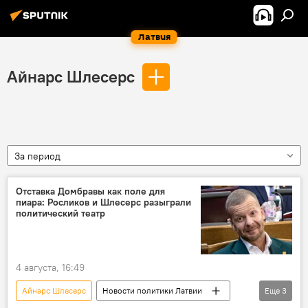
Латвия
Айнарс Шлесерс
За период
Отставка Домбравы как поле для
пиара: Росликов и Шлесерс разыграли
политический театр
4 августа, 16:49
Айнарс Шлесерс
Новости политики Латвии
Еще
3