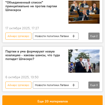
Национальное объединение
политика
"Объединенный список"
принципиально не против партии
Шлесерса
17 октября 2025, 17:27
Айнарс Шлесерс
Новости политики Латвии
Еще
2
Эдгарс Таварс
коалиция
Партии в уме формируют новую
коалицию - каковы шансы, что туда
попадет Шлесерс?
6 октября 2025, 13:50
Айнарс Шлесерс
Новости политики Латвии
Еще
3
коалиция
Союз зеленых и крестьян
"Латвия на первом месте"
Еще 20 материалов