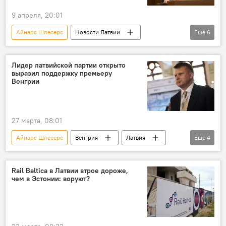
9 апреля, 20:01
Айнарс Шлесерс
Новости Латвии
Еще
6
партия "Прогрессивные"
"Латвия на первом месте"
Сейм
Лидер латвийской партии открыто
выразил поддержку премьеру
опрос
премьер-министр
рейтинг
Венгрии
27 марта, 08:01
Айнарс Шлесерс
Венгрия
Латвия
Еще
4
Виктор Орбан
Новости политики Латвии
Новости мира
поддержка
Rail Baltica в Латвии втрое дороже,
чем в Эстонии: воруют?