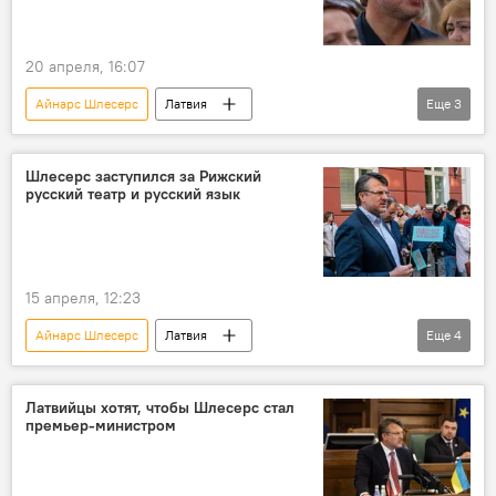
20 апреля, 16:07
Айнарс Шлесерс
Латвия
Еще
3
Новости Латвии
Новости политики Латвии
политика
парламентские выборы
Шлесерс заступился за Рижский
русский театр и русский язык
15 апреля, 12:23
Айнарс Шлесерс
Латвия
Еще
4
Новости Латвии
Новости политики Латвии
русский язык
Рижский русский театр
Латвийцы хотят, чтобы Шлесерс стал
премьер-министром
общество