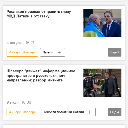
Алексей Росликов
Янис Домбрава
белорусско-латвийская граница
Росликов призвал отправить главу
МВД Латвии в отставку
4 августа, 16:21
Айнарс Шлесерс
Латвия
Еще
7
Новости Латвии
Новости политики Латвии
Алексей Росликов
Янис Домбрава
Шлесерс "движет" информационное
пространство в русскоязычном
закрытие
граница
отставка
направлении: разбор митинга
министр
9 июля, 16:39
Айнарс Шлесерс
Новости политики Латвии
Еще
4
Рижский русский театр
Иварс Аболиньш