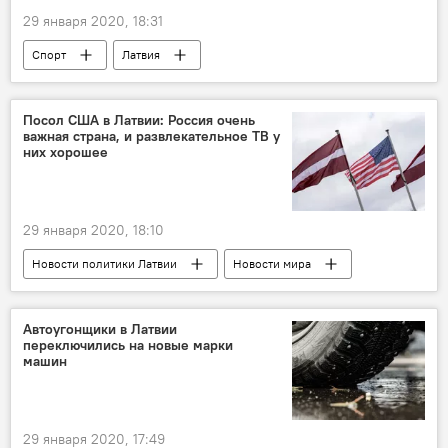
дошкольники
29 января 2020, 18:31
Спорт
Латвия
Открытый чемпионат Австралии по теннису
Посол США в Латвии: Россия очень
важная страна, и развлекательное ТВ у
них хорошее
29 января 2020, 18:10
Новости политики Латвии
Новости мира
Латвия
посольство США в Латвии
НАТО
СМИ
отмывание денег
Автоугонщики в Латвии
переключились на новые марки
оборона
машин
29 января 2020, 17:49