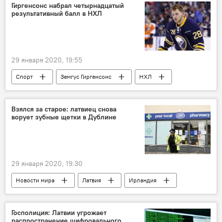
Гиргенсонс набрал четырнадцатый
результативный балл в НХЛ
29 января 2020, 19:55
Спорт
Земгус Гиргенсонс
НХЛ
Взялся за старое: латвиец снова
ворует зубные щетки в Дублине
29 января 2020, 19:30
Новости мира
Латвия
Ирландия
Дублин
Судьба латвийцев за границей
Госполиция: Латвии угрожает
распространение шифровального