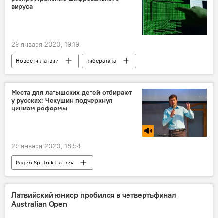
вируса
29 января 2020, 19:19
Новости Латвии
кибератака
Латвия
вирус
Госполиция
Места для латышских детей отбирают
у русских: Чекушин подчеркнул
цинизм реформы
29 января 2020, 18:54
Радио Sputnik Латвия
Теперь детсады: русских дошкольников в Латвии оставят без родного языка
Константин Чекушин
Латвия
Латвийский юниор пробился в четвертьфинал
Australian Open
латыши
русские
детский сад