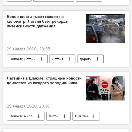
Китай
Новосибирск
Динамо Рига
Куньлунь
Такой хоккей нам нужен
Более шести тысяч машин на
километр: Латвия бьет рекорды
коронавирус
интенсивности движения
29 января 2020, 20:35
Новости Латвии
Латвия
дороги
Латвийка в Шанхае: страшные новости
доносятся из каждого холодильника
29 января 2020, 20:16
Новости мира
Китай
Шанхай
Латвия
коронавирус