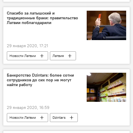
Новости России
Латвия
Вайра Вике-Фрейберга
Владимир Путин
Спасибо за латышский и
традиционные браки: правительство
Латвии поблагодарили
29 января 2020, 17:21
Новости Латвии
Латвия
латышский язык
Сейм
Банкротство Dzintars: более сотни
сотрудников до сих пор не могут
найти работу
29 января 2020, 16:59
Новости Латвии
Dzintars
сотрудники
работа
увольнения