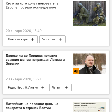
Кто и за кого хочет повоевать: в
Европе провели исследование
29 января 2020, 16:40
Новости мира
Евросоюз
Далеко ли до Таллина: политик
сравнил шансы неграждан Латвии и
Эстонии
29 января 2020, 16:21
Радио Sputnik Латвия
Латвия
Эстония
неграждане
Мирослав Митрофанов
Латвийцам не повезло: цены на
лекарства в странах Балтии
партия "Русский союз Латвии"