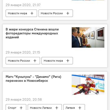
29 января 2020, 21:37
Новости мира
Новости России
Россия
Весь мир
RT
телеканал
YouTube
В жюри конкурса Стенина вошли
фоторедакторы международных
изданий
29 января 2020, 21:15
Новости России
Новости мира
Андрей Стенин
Фото
конкурс
Матч "Куньлунь" - "Динамо" (Рига)
перенесен в Новосибирск
29 января 2020, 20:58
Спорт
Новости Латвии
Латвия