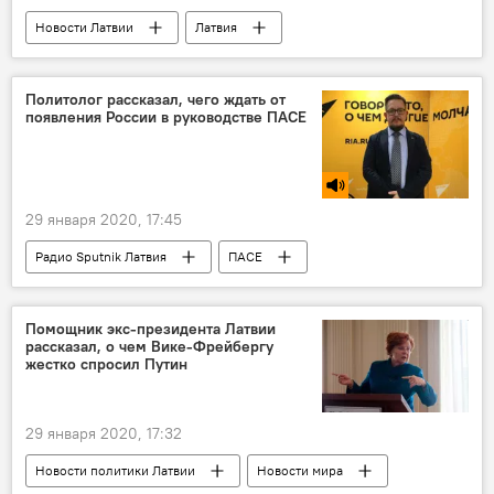
Новости Латвии
Латвия
автомобиль
Госполиция
Политолог рассказал, чего ждать от
появления России в руководстве ПАСЕ
29 января 2020, 17:45
Радио Sputnik Латвия
ПАСЕ
Россия
Петр Толстой
Александр Асафов
Помощник экс-президента Латвии
рассказал, о чем Вике-Фрейбергу
жестко спросил Путин
29 января 2020, 17:32
Новости политики Латвии
Новости мира