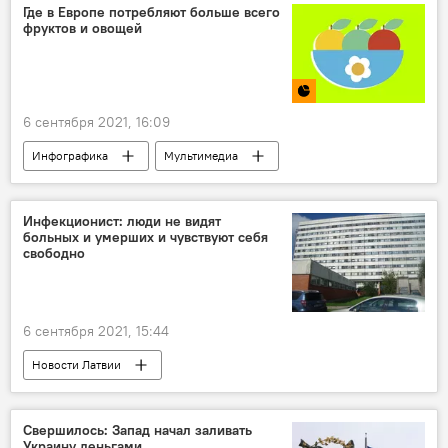
Где в Европе потребляют больше всего
фруктов и овощей
6 сентября 2021, 16:09
Инфографика
Мультимедиа
Латвия
овощи
фрукты
Инфекционист: люди не видят
больных и умерших и чувствуют себя
свободно
6 сентября 2021, 15:44
Новости Латвии
Рижская Восточная больница
коронавирус
Латвия
Свершилось: Запад начал заливать
Украину деньгами