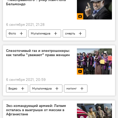
Бельмондо
6 сентября 2021, 21:28
Фото
Мультимедиа
смерть
Кино
Киноклуб
Слезоточивый газ и электрошокеры:
как талибы "уважают" права женщин
6 сентября 2021, 20:59
Видео
Мультимедиа
митинг
Афганистан
женщины
"Талибан"
Экс-командующий армией: Латвия
осталась в выигрыше от миссии в
Афганистане