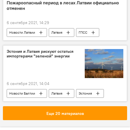
ФСБ России
ИГ
спецоперация
Пожароопасный период в лесах Латвии официально
отменен
терроризм
6 сентября 2021, 14:29
Новости Латвии
Латвия
ГПСС
сильный лесной пожар
Эстония и Латвия рискуют остаться
импортерами "зеленой" энергии
6 сентября 2021, 14:04
Новости Балтии
Латвия
Эстония
Керсти Кальюлайд
Эгилс Левитс
возобновляемая энергия
Еще 20 материалов