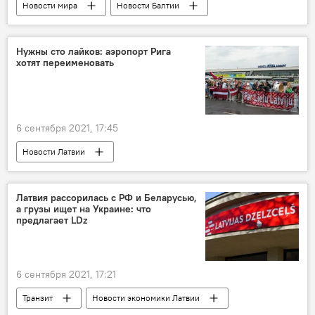
Новости мира
Новости Балтии
Беженцы в Латвии и ЕС
Латвия
Беларусь
Литва
Польша
Нужны сто лайков: аэропорт Рига
хотят переименовать
6 сентября 2021, 17:45
Новости Латвии
Международный аэропорт Рига
Раймонд Паулс
Латвия рассорилась с РФ и Беларусью,
а грузы ищет на Украине: что
предлагает LDz
6 сентября 2021, 17:21
Транзит
Новости экономики Латвии