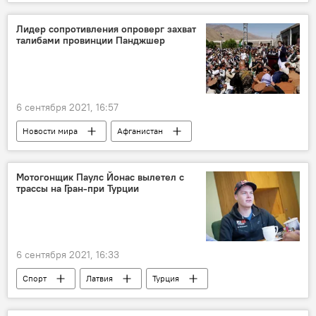
грузоперевозки
Латвийская железная дорога (LDz)
Латвия
Лидер сопротивления опроверг захват
талибами провинции Панджшер
Украина
6 сентября 2021, 16:57
Новости мира
Афганистан
конфликт
"Талибан"
Мотогонщик Паулс Йонас вылетел с
трассы на Гран-при Турции
6 сентября 2021, 16:33
Спорт
Латвия
Турция
Паулс Йонас