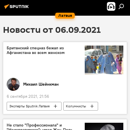
Латвия
Новости от 06.09.2021
Британский спецназ бежал из
Афганистана во всем женском
Михаил Шейнкман
6 сентября 2021, 21:56
Эксперты Sputnik Латвия
Колумнисты
Великобритания
Афганистан
военнослужащие
Не стало "Профессионала" и
"Неисправимого": умер Жан-Поль