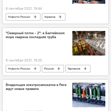
6 сентября 2021, 19:44
Новости России
Украина
русский язык
Сергей Лавров
Прибалтика
"Северный поток - 2": в Балтийском
море сварена последняя труба
6 сентября 2021, 19:20
Новости России
Россия
Германия
строительство
газ
"Северный поток - 2" - труба раздора
Владельцев электросамокатов в Риге
ждут новые правила
газопровод