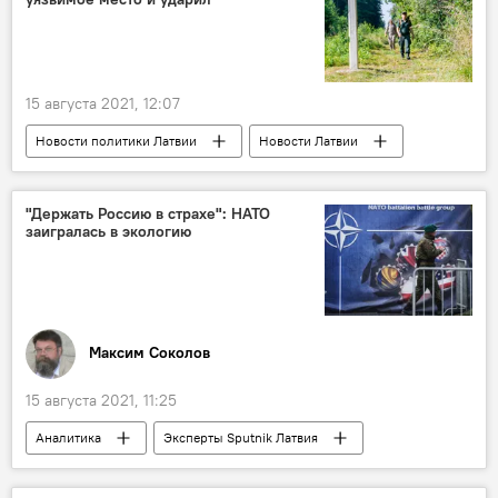
15 августа 2021, 12:07
Новости политики Латвии
Новости Латвии
Латвия
Беларусь
политика
Александр Лукашенко
президент
"Держать Россию в страхе": НАТО
заигралась в экологию
мигранты
Вячеслав Домбровский
незаконная миграция
Максим Соколов
15 августа 2021, 11:25
Аналитика
Эксперты Sputnik Латвия
Колумнисты
Россия
НАТО