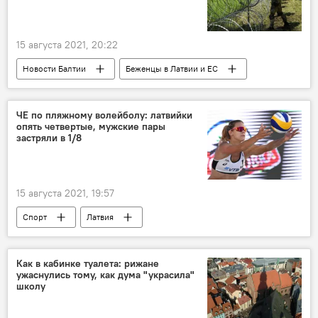
15 августа 2021, 20:22
Новости Балтии
Беженцы в Латвии и ЕС
Латвия
Эстония
Литва
Евросоюз
мигранты
ЧЕ по пляжному волейболу: латвийки
опять четвертые, мужские пары
незаконная миграция
деньги
застряли в 1/8
15 августа 2021, 19:57
Спорт
Латвия
Чемпионат Европы по пляжному волейболу
Как в кабинке туалета: рижане
ужаснулись тому, как дума "украсила"
школу