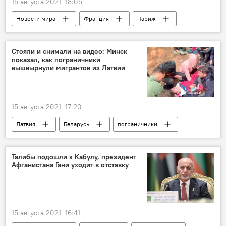
15 августа 2021, 18:05
Новости мира
Франция
Париж
Олимпиада
Спорт
Стояли и снимали на видео: Минск
показал, как пограничники
вышвырнули мигрантов из Латвии
15 августа 2021, 17:20
Латвия
Беларусь
пограничники
мигранты
незаконная миграция
белорусско-латвийская граница
Талибы подошли к Кабулу, президент
Афганистана Гани уходит в отставку
15 августа 2021, 16:41