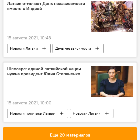
экология
безопасность
Латвия отмечает День независимости
вместе с Индией
15 августа 2021, 10:43
Новости Латвии
День независимости
Индия
Шлесерс: единой латвийской нации
нужна президент Юлия Степаненко
15 августа 2021, 10:00
Новости политики Латвии
Новости Латвии
Латвия
Юлия Степаненко
съезд партии
Айнарс Шлесерс
Еще 20 материалов