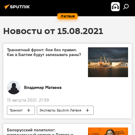
Латвия
Новости от 15.08.2021
Транзитный фронт: бои без правил.
Как в Балтии будут зализывать раны?
Владимир Матвеев
15 августа 2021, 21:59
Транзит
Эксперты Sputnik Латвия
Колумнисты
Литва
Беларусь
США
Клайпедский порт
Белорусский политолог:
миграционный кризис в Латвии и