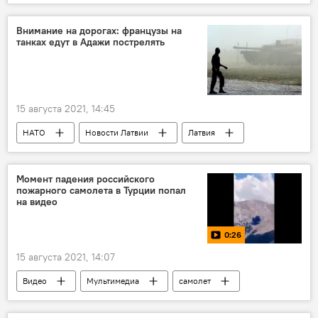
конфликт
"Талибан"
Владимир Евсеев
Внимание на дорогах: французы на
танках едут в Адажи пострелять
15 августа 2021, 14:45
НАТО
Новости Латвии
Латвия
безопасность
танки
военные учения
Момент падения российского
пожарного самолета в Турции попал
на видео
0:26
15 августа 2021, 14:07
Видео
Мультимедиа
самолет
Турция
катастрофа
Россия