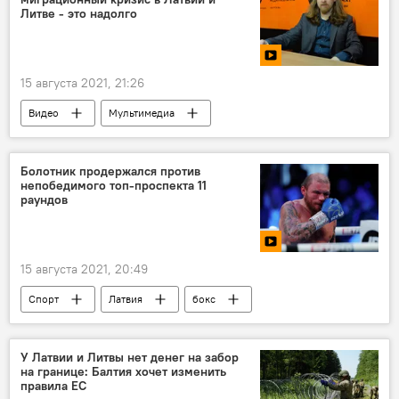
калийные удобрения
"Беларуськалий"
Литве - это надолго
Марюс Скуодис
15 августа 2021, 21:26
Видео
Мультимедиа
Беженцы в Латвии и ЕС
Латвия
Беларусь
Литва
Алексей Дзермант
Болотник продержался против
непобедимого топ-проспекта 11
мигранты
незаконная миграция
раундов
15 августа 2021, 20:49
Спорт
Латвия
бокс
У Латвии и Литвы нет денег на забор
на границе: Балтия хочет изменить
правила ЕС