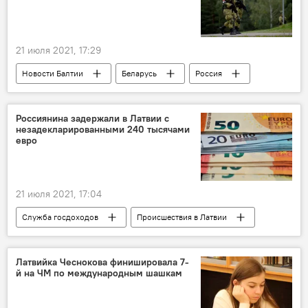
21 июля 2021, 17:29
Новости Балтии
Беларусь
Россия
Литва
МИД Литвы
незаконная миграция
военные учения
Россиянина задержали в Латвии с
незадекларированными 240 тысячами
Габриэлюс Ландсбергис
евро
21 июля 2021, 17:04
Служба госдоходов
Происшествия в Латвии
Латвийка Чеснокова финишировала 7-
й на ЧМ по международным шашкам