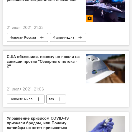
ракета
вооружения
21 июля 2021, 21:33
Новости России
Мультимедиа
самолет
Россия
истребитель
военная авиация
МАКС-2021
США объяснили, почему не пошли на
санкции против "Северного потока -
2"
21 июля 2021, 21:06
Новости мира
газ
Госдепартамент США
"Северный поток - 2" - труба раздора
Управление кризисом COVID-19
признали бредом, или Почему
латвийцы не хотят прививаться