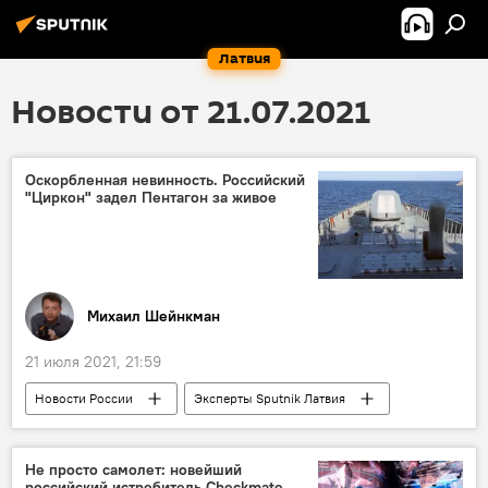
Латвия
Новости от 21.07.2021
Оскорбленная невинность. Российский
"Циркон" задел Пентагон за живое
Михаил Шейнкман
21 июля 2021, 21:59
Новости России
Эксперты Sputnik Латвия
Колумнисты
Россия
США
оборона
безопасность
С-500
Не просто самолет: новейший
российский истребитель Checkmate