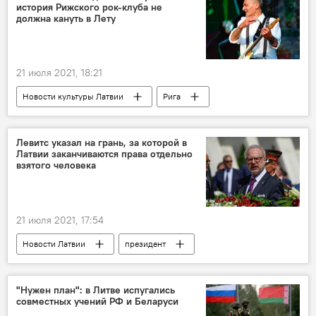
история Рижского рок-клуба не
должна кануть в Лету
21 июля 2021, 18:21
Новости культуры Латвии
Рига
музыка
Левитс указал на грань, за которой в
Латвии заканчиваются права отдельно
взятого человека
21 июля 2021, 17:54
Новости Латвии
президент
обязательная вакцинация
Эгилс Левитс
"Нужен план": в Литве испугались
совместных учений РФ и Беларуси