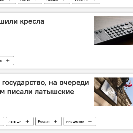
шили кресла
с
 государство, на очереди
ем писали латышские
латыши
Россия
имущество