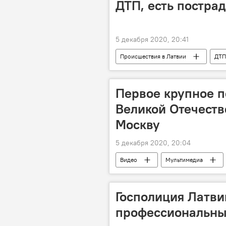
ДТП, есть постра
5 декабря 2020, 20:41
Происшествия в Латвии
ДТП
Первое крупное п
Великой Отечеств
Москву
5 декабря 2020, 20:04
Видео
Мультимедиа
Госполиция Латви
профессиональны