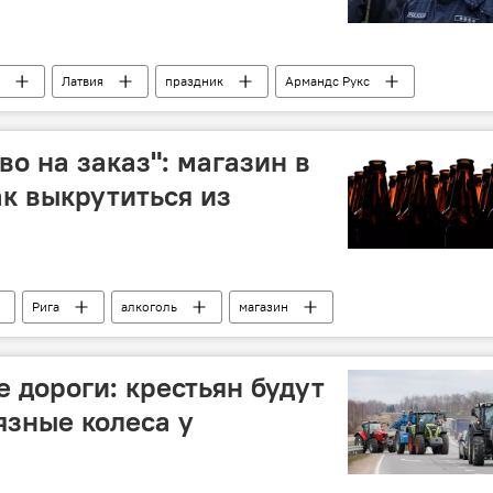
Латвия
праздник
Армандс Рукс
о на заказ": магазин в
ак выкрутиться из
Рига
алкоголь
магазин
 дороги: крестьян будут
язные колеса у