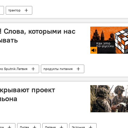
трактор
 Слова, которыми нас
ывать
ио Sputnik Латвия
продукты питания
акрывают проект
льона
ра
Литва
Латвия
Эстония