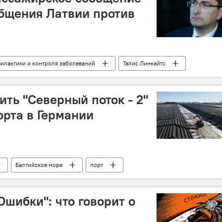
бщения Латвии против
илактики и контроля заболеваний
Талис Линкайтс
итва
Латвия
ить "Северный поток - 2"
орта в Германии
Балтийское море
порт
Ошибки": что говорит о