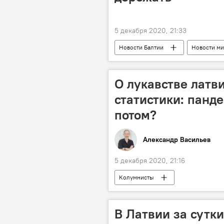
5 декабря 2020, 21:33
Новости Балтии
Новости ми
бензин
О лукавстве латв
статистики: панде
потом?
Александр Васильев
5 декабря 2020, 21:16
Колумнисты
В Латвии за сутк