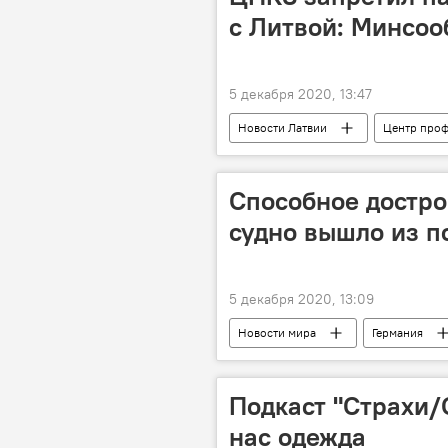
с Литвой: Минсоо
5 декабря 2020, 13:47
Новости Латвии
Центр проф
Министерство сообщения
Л
Способное достро
судно вышло из п
5 декабря 2020, 13:09
Новости мира
Германия
"Северный поток - 2" - труба раздора
Подкаст "Страхи/
нас одежда