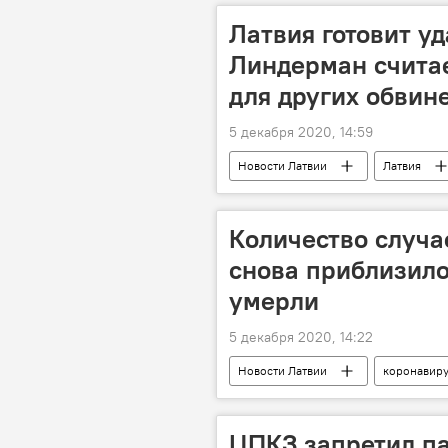
Латвия готовит уд
Линдерман считае
для других обвин
5 декабря 2020, 14:59
Новости Латвии
Латвия
Количество случа
снова приблизилос
умерли
5 декабря 2020, 14:22
Новости Латвии
коронавир
Центр профилактики и контроля заб
ЦПКЗ запретил п