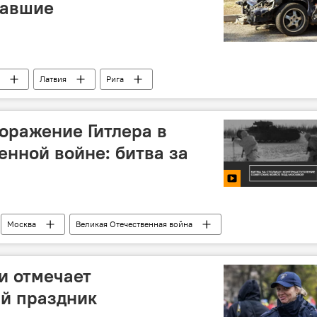
давшие
Латвия
Рига
оражение Гитлера в
енной войне: битва за
Москва
Великая Отечественная война
и отмечает
й праздник