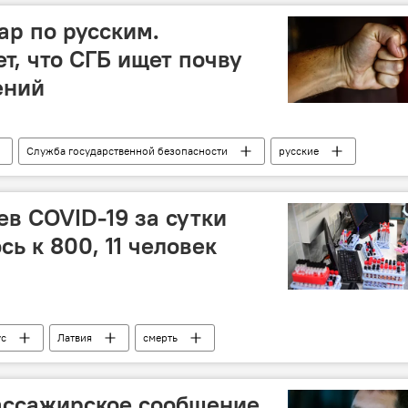
ар по русским.
т, что СГБ ищет почву
ений
Служба государственной безопасности
русские
ев COVID-19 за сутки
ь к 800, 11 человек
ус
Латвия
смерть
олеваний
ассажирское сообщение