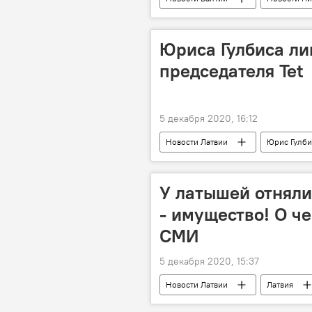
учения
Юриса Гулбиса ли
председателя Tet
5 декабря 2020, 16:12
Новости Латвии
Юрис Гулби
У латышей отняли
- имущество! О ч
СМИ
5 декабря 2020, 15:37
Новости Латвии
Латвия