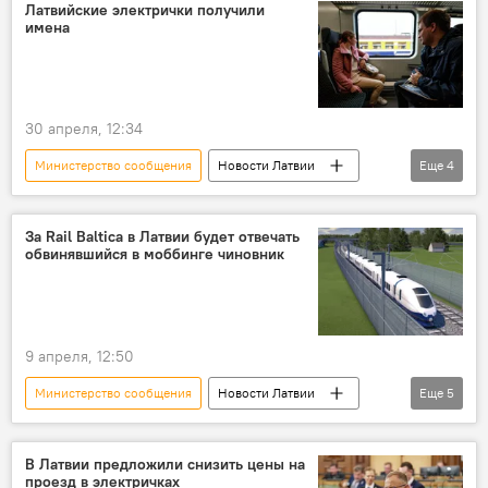
Автотранспортная дирекция
льготы
Латвийские электрички получили
имена
30 апреля, 12:34
Министерство сообщения
Новости Латвии
Еще
4
Атис Швинка
Pasažieru vilciens
поезд
Latvijas valsts meži
За Rail Baltica в Латвии будет отвечать
обвинявшийся в моббинге чиновник
9 апреля, 12:50
Министерство сообщения
Новости Латвии
Еще
5
Латвия
Новости экономики Латвии
Rail Baltica
назначение
В Латвии предложили снизить цены на
проезд в электричках