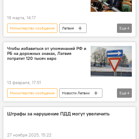
19 марта, 14:17
Министерство сообщения
Латвия
Еще
4
Атис Швинка
Сейм
голосование
вотум недоверия
Чтобы избавиться от упоминаний РФ и
РБ на дорожных знаках, Латвия
потратит 120 тысяч евро
13 февраля, 17:51
Министерство сообщения
Новости Латвии
Еще
4
Латвия
Россия
Беларусь
дорога
Штрафы за нарушение ПДД могут увеличить
27 ноября 2025, 15:22