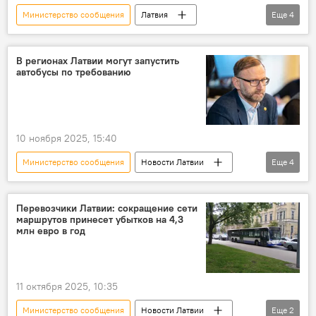
Министерство сообщения
Латвия
Еще
4
население
водители
Атис Швинка
штраф
В регионах Латвии могут запустить
автобусы по требованию
10 ноября 2025, 15:40
Министерство сообщения
Новости Латвии
Еще
4
Атис Швинка
транспорт
поезд
автобус
Перевозчики Латвии: сокращение сети
маршрутов принесет убытков на 4,3
млн евро в год
11 октября 2025, 10:35
Министерство сообщения
Новости Латвии
Еще
2