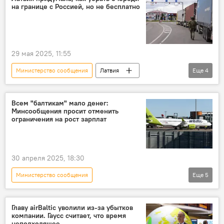
на границе с Россией, но не бесплатно
29 мая 2025, 11:55
Министерство сообщения
Латвия
Еще
4
Россия
граница
Беларусь
очередь
Атис Швинка
Всем "балтикам" мало денег:
Минсообщения просит отменить
ограничения на рост зарплат
30 апреля 2025, 18:30
Министерство сообщения
Еще
5
Новости экономики Латвии
airBaltic
Rail Baltica
Эдгарс Ринкевичс
Главу airBaltic уволили из-за убытков
компании. Гаусс считает, что время
оплата труда
неподходящее