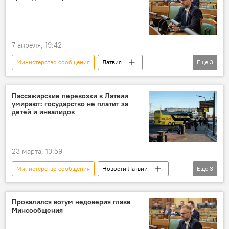
Мартиньш Кеньгис
7 апреля, 19:42
Министерство сообщения
Латвия
Еще
3
население
цены
Атис Швинка
Пассажирские перевозки в Латвии
умирают: государство не платит за
детей и инвалидов
23 марта, 13:59
Министерство сообщения
Новости Латвии
Еще
3
Латвия
транспорт
Автотранспортная дирекция
Провалился вотум недоверия главе
Минсообщения