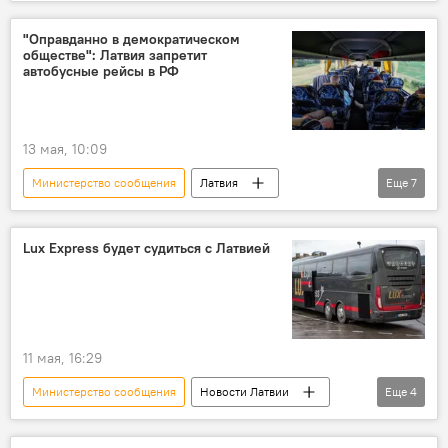
Новости Латвии
техосмотр
"Оправданно в демократическом
обществе": Латвия запретит
автобусные рейсы в РФ
13 мая, 10:09
Министерство сообщения
Латвия
Еще
7
Новости Латвии
Россия
Беларусь
пассажироперевозки
автобус
Lux Express будет судиться с Латвией
запрет
Латвия и Россия
11 мая, 16:29
Министерство сообщения
Новости Латвии
Еще
4
пассажироперевозки
Lux Express