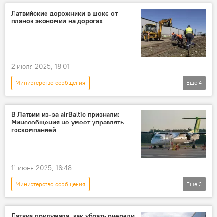
Латвийские дорожники в шоке от
планов экономии на дорогах
2 июля 2025, 18:01
Министерство сообщения
Еще
4
Новости экономики Латвии
Latvijas ceļu būvētājs
Эх, дороги
В Латвии из-за airBaltic признали:
Минсообщения не умеет управлять
Атис Швинка
госкомпанией
11 июня 2025, 16:48
Министерство сообщения
Еще
3
Новости экономики Латвии
airBaltic
Сейм
Латвия придумала, как убрать очереди