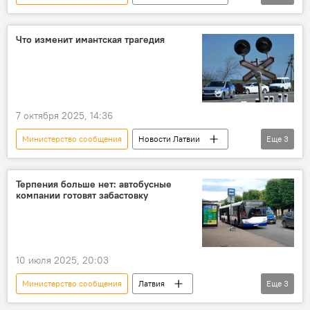
Латвия
автобус
Что изменит имантская трагедия
7 октября 2025, 14:36
Министерство сообщения
Новости Латвии
Еще
3
Рига
Иманта
Латвийская железная дорога (LDz)
Терпения больше нет: автобусные
компании готовят забастовку
10 июля 2025, 20:03
Министерство сообщения
Латвия
Еще
3
транспорт
население
забастовка