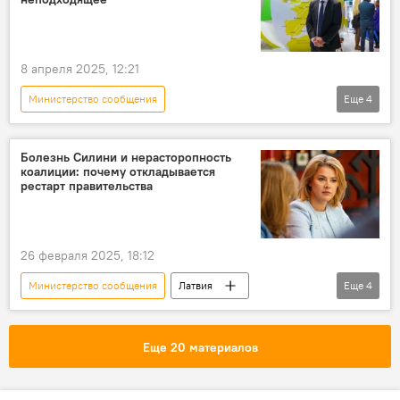
8 апреля 2025, 12:21
Министерство сообщения
Еще
4
Новости экономики Латвии
airBaltic
Мартин Гаусс
Атис Швинка
Болезнь Силини и нерасторопность
коалиции: почему откладывается
рестарт правительства
26 февраля 2025, 18:12
Министерство сообщения
Латвия
Еще
4
правительство Латвии
Эвика Силиня
Министерство образования и науки Латвии
Еще 20 материалов
Министерство благосостояния