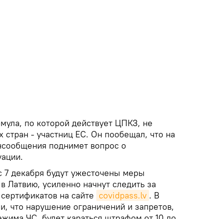
мула, по которой действует ЦПКЗ, не
х стран - участниц ЕС. Он пообещал, что на
сообщения поднимет вопрос о
уации.
с 7 декабря будут ужесточены меры
в Латвию, усиленно начнут следить за
сертификатов на сайте
covidpass.lv
. В
и, что нарушение ограничений и запретов,
жима ЧС, будет караться штрафом от 10 до