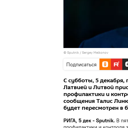
© Sputnik / Sergey Melkonov
Подписаться
С субботы, 5 декабря
Латвией и Литвой прио
профилактики и контр
сообщения Талис Линк
будет пересмотрен в 
РИГА, 5 дек - Sputnik.
В пят
профилактики и контроля 