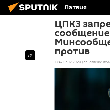
Латвия
ЦПКЗ запр
сообщение 
Минсообще
против
13:47 05.12.2020
(обновлено:
15:3