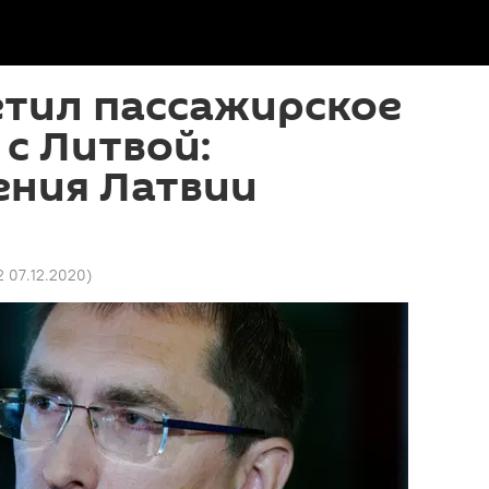
етил пассажирское
с Литвой:
ния Латвии
2 07.12.2020
)