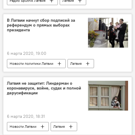
Радио Sputnik Латвия
Латвия
Литва
Андрей Масалович
кибербезопасность
киберзащита
В Латвии начнут сбор подписей за
референдум о прямых выборах
президента
6 марта 2020, 19:00
Новости политики Латвии
Латвия
выборы президента
президент
Латвия не защитит: Линдерман о
коронавирусе, войне, судах и полной
дерусификации
6 марта 2020, 18:31
Новости Латвии
Латвия