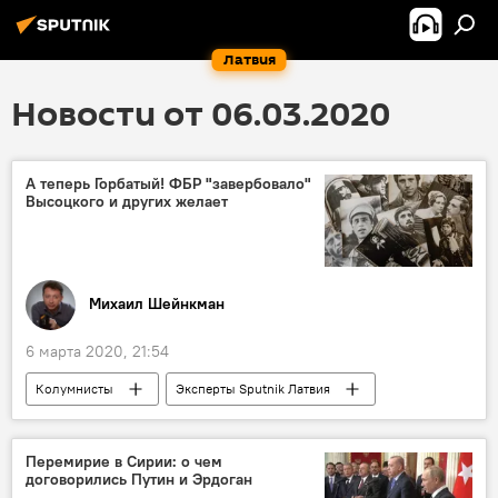
Латвия
Новости от 06.03.2020
А теперь Горбатый! ФБР "завербовало"
Высоцкого и других желает
Михаил Шейнкман
6 марта 2020, 21:54
Колумнисты
Эксперты Sputnik Латвия
США
ФБР
Владимир Высоцкий
Перемирие в Сирии: о чем
договорились Путин и Эрдоган