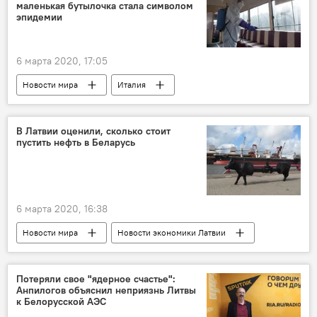
маленькая бутылочка стала символом
Прибалтика
парад Победы
эпидемии
6 марта 2020, 17:05
Новости мира
Италия
коронавирус
В Латвии оценили, сколько стоит
пустить нефть в Беларусь
6 марта 2020, 16:38
Новости мира
Новости экономики Латвии
Беларусь
нефть
LatRosTrans
нефтепровод Полоцк-Вентспилс
Потеряли свое "ядерное счастье":
Анпилогов объяснил неприязнь Литвы
к Белорусской АЭС