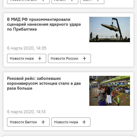
Национальное объединение
Янис Иесалниекс
В МИД РФ прокомментировали
сценарий нанесения ядерного удара
по Прибалтике
6 марта 2020, 14:35
Новости мира
Новости России
Россия
МИД РФ
Сергей Рябков
ядерный удар
Роковой рейс: заболевших
коронавирусом эстонцев стало в два
раза больше
6 марта 2020, 14:13
Новости Балтии
Новости мира
Эстония
Италия
коронавирус