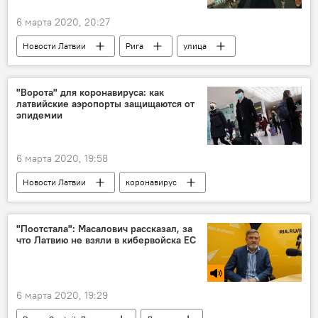
6 марта 2020, 20:27
Новости Латвии
Рига
улица
"Ворота" для коронавируса: как
латвийские аэропорты защищаются от
эпидемии
6 марта 2020, 19:58
Новости Латвии
коронавирус
аэропорт
Латвия
Рига
Лиепая
"Поотстала": Масалович рассказал, за
что Латвию не взяли в кибервойска ЕС
6 марта 2020, 19:29