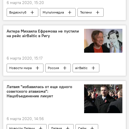
6 марта 2020, 15:20
Видеоклуб
Мультимедиа
Тюлени
Актера Михаила Ефремова не пустили
на рейс airBaltic в Ригу
6 марта 2020, 15:17
Новости мира
Россия
airBaltic
Латвия "избавилась от еще одного
советского атавизма":
Нацобъединение ликует
6 марта 2020, 14:56
Новости Латвии
Латвия
Сейм