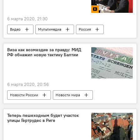
6 марта 2020, 21:30
Видео
Мультимедиа
Россия
Турция
Владимир Путин
Реджеп Тайип Эрдоган
Сирия
Виза как возмездие за правду: МИД
РФ обнажил новую тактику Балтии
перемирие
вино
6 марта 2020, 20:56
Новости России
Новости мира
Новости Балтии
Россия
Балтия
визы
Шенгенская виза
МИД РФ
Теперь пешеходным будет участок
улицы Гертрудес в Риге
Мария Захарова
свобода слова