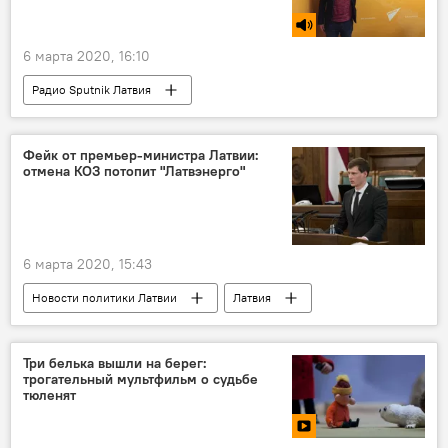
6 марта 2020, 16:10
Радио Sputnik Латвия
Конфликт вокруг БелАЭС
Литва
Беларусь
БелАЭС
МАГАТЭ
Фейк от премьер-министра Латвии:
отмена КОЗ потопит "Латвэнерго"
Алексей Анпилогов
6 марта 2020, 15:43
Новости политики Латвии
Латвия
Три белька вышли на берег:
трогательный мультфильм о судьбе
тюленят