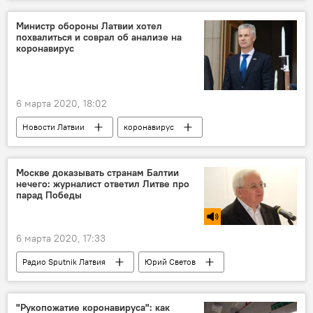
коронавирус
телевидение
русский язык
Министр обороны Латвии хотел
похвалиться и соврал об анализе на
Обзор событий недели в Латвии с Линдерманом и Губиным
коронавирус
6 марта 2020, 18:02
Новости Латвии
коронавирус
Латвия
Артис Пабрикс
Москве доказывать странам Балтии
нечего: журналист ответил Литве про
парад Победы
6 марта 2020, 17:33
Радио Sputnik Латвия
Юрий Светов
Вторая мировая война
Великая Отечественная война
Россия
"Рукопожатие коронавируса": как