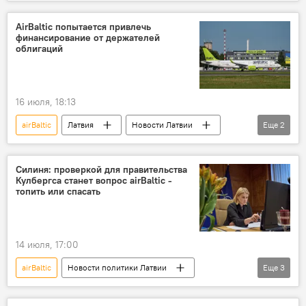
Новости экономики Латвии
Рихардс Козловскис
AirBaltic попытается привлечь
финансирование от держателей
облигаций
16 июля, 18:13
airBaltic
Латвия
Новости Латвии
Еще
2
Новости экономики Латвии
финансирование
Силиня: проверкой для правительства
Кулбергса станет вопрос airBaltic -
топить или спасать
14 июля, 17:00
airBaltic
Новости политики Латвии
Еще
3
Эвика Силиня
правительство Латвии