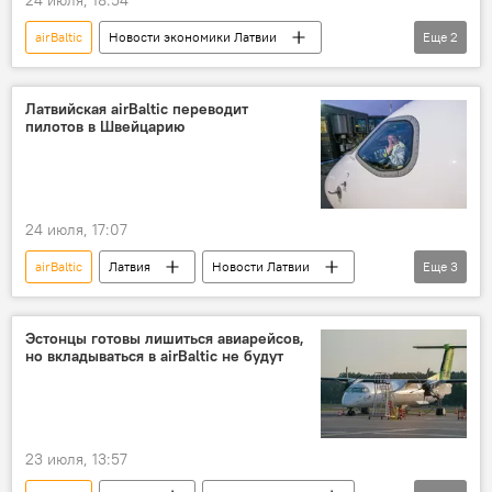
24 июля, 18:54
airBaltic
Новости экономики Латвии
Еще
2
Андрис Кулбергс
Генеральная прокуратура
Латвийская airBaltic переводит
пилотов в Швейцарию
24 июля, 17:07
airBaltic
Латвия
Новости Латвии
Еще
3
Швейцария
Марис Кучинскис
Улдис Аугулис
Эстонцы готовы лишиться авиарейсов,
но вкладываться в airBaltic не будут
23 июля, 13:57