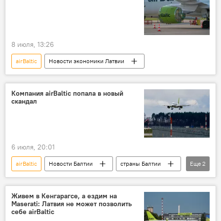
Андрис Кулбергс
8 июля, 13:26
airBaltic
Новости экономики Латвии
Компания airBaltic попала в новый
скандал
6 июля, 20:01
airBaltic
Новости Балтии
страны Балтии
Еще
2
Литва
дети
Живем в Кенгарагсе, а ездим на
Maserati: Латвия не может позволить
себе airBaltic