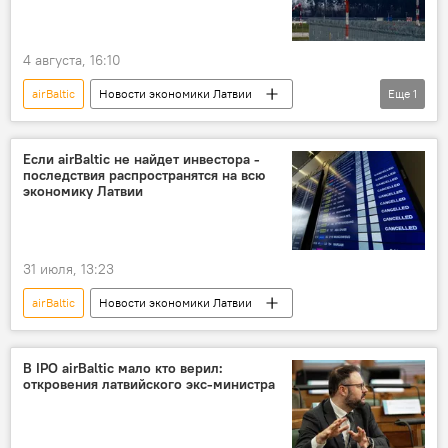
4 августа, 16:10
airBaltic
Новости экономики Латвии
Еще
1
Армандс Пуче
Если airBaltic не найдет инвестора -
последствия распространятся на всю
экономику Латвии
31 июля, 13:23
airBaltic
Новости экономики Латвии
В IPO airBaltic мало кто верил:
откровения латвийского экс-министра