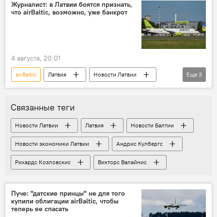
Викторс Валайнис
финансирование
Журналист: в Латвии боятся признать,
что airBaltic, возможно, уже банкрот
4 августа, 20:01
airBaltic
Латвия
Новости Латвии
Еще
3
банкротство
Анита Даукште
Новости экономики Латвии
Связанные теги
Новости Латвии
Латвия
Новости Балтии
Новости экономики Латвии
Андрис Кулбергс
Рихардс Козловскис
Викторс Валайнис
Пуче: "датские принцы" не для того
купили облигации airBaltic, чтобы
теперь ее спасать