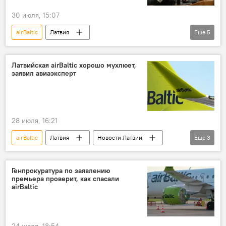
30 июля, 15:07
airBaltic
Латвия
Еще
5
Новости экономики Латвии
Каспарс Бришкенс
Эвика Силиня
Латвийская airBaltic хорошо мухлюет,
заявил авиаэксперт
правительство Латвии
авиакомпании
28 июля, 16:21
airBaltic
Латвия
Новости Латвии
Еще
3
Эрик Сакков
авиакомпании
Эстония
Генпрокуратура по заявлению
премьера проверит, как спасали
airBaltic