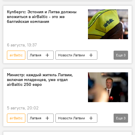
Рихардс Козловскис
финансирование
министр
Кулбергс: Эстония и Литва должны
вложиться в airBaltic - это же
балтийская компания
6 августа, 13:37
airBaltic
Латвия
Новости Латвии
Еще
3
Новости Балтии
Андрис Кулбергс
финансирование
Министр: каждый житель Латвии,
включая младенцев, уже отдал
airBaltic 250 евро
5 августа, 20:02
airBaltic
Латвия
Новости Латвии
Еще
3
Новости экономики Латвии