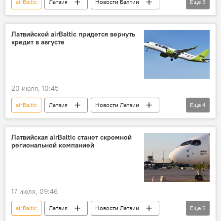
airBaltic
Латвия
Новости Балтии
Еще
3
Эстония
Новости экономики Латвии
авиасообщение
Латвийской airBaltic придется вернуть
кредит в августе
20 июля, 10:45
airBaltic
Латвия
Новости Латвии
Еще
4
Новости политики Латвии
Новости экономики Латвии
Латвийская airBaltic станет скромной
региональной компанией
Рихардс Козловскис
кредиты
17 июля, 09:46
airBaltic
Латвия
Новости Латвии
Еще
2