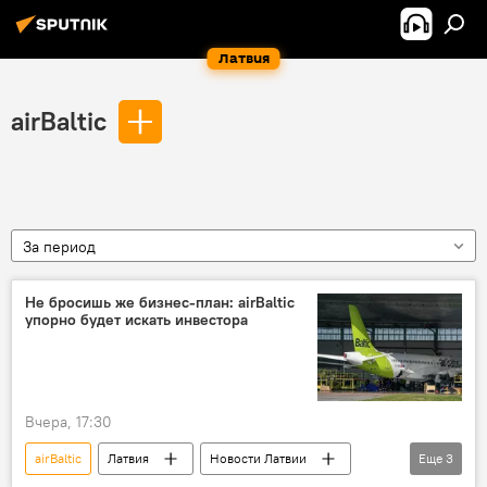
Латвия
airBaltic
За период
Не бросишь же бизнес-план: airBaltic
упорно будет искать инвестора
Вчера, 17:30
airBaltic
Латвия
Новости Латвии
Еще
3