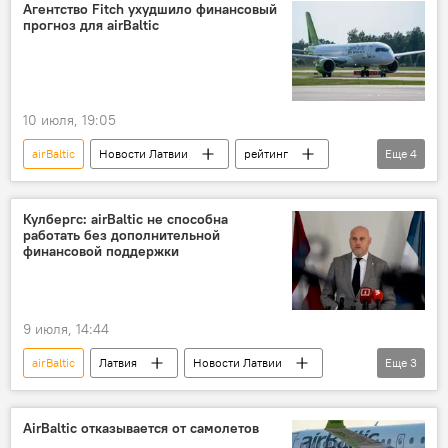
Андрис Кулбергс
Агентство Fitch ухудшило финансовый
прогноз для airBaltic
10 июля, 19:05
airBaltic
Новости Латвии
рейтинг
Еще
4
кредиты
авиакомпании
Латвия
прогноз
Кулбергс: airBaltic не способна
работать без дополнительной
финансовой поддержки
9 июля, 14:44
airBaltic
Латвия
Новости Латвии
Еще
3
Новости политики Латвии
Новости экономики Латвии
AirBaltic отказывается от самолетов