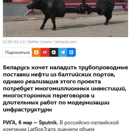
CC BY-SA 2.0
/
Staffan Vilcans
/
Ventspils port
Подписаться
Беларусь хочет наладить трубопроводные
поставки нефти из балтийских портов,
однако реализация этого проекта
потребует многомиллионных инвестиций,
многосторонних переговоров и
длительных работ по модернизации
инфраструктуры
РИГА, 6 мар — Sputnik.
В российско-латвийской
компании LatRosTrans оценили объем