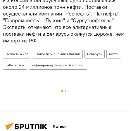
Из России в Беларусь ежегодно поставлялось
около 24 миллионов тонн нефти. Поставки
осуществляли компании "Роснефть", "Татнефть",
"Газпромнефть", "Лукойл" и "Сургутнефтегаз".
Эксперты отмечают, что все альтернативные
поставки нефти в Беларусь окажутся дороже, чем
импорт из РФ.
Новости мира
Новости экономики Латвии
Беларусь
нефть
LatRosTrans
нефтепровод Полоцк-Вентспилс
Латвия