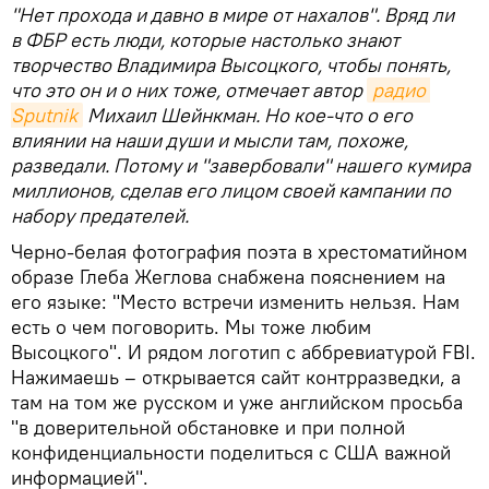
"Нет прохода и давно в мире от нахалов". Вряд ли
в ФБР есть люди, которые настолько знают
творчество Владимира Высоцкого, чтобы понять,
что это он и о них тоже, отмечает автор
радио 
Sputnik
Михаил Шейнкман. Но кое-что о его
влиянии на наши души и мысли там, похоже,
разведали. Потому и "завербовали" нашего кумира
миллионов, сделав его лицом своей кампании по
набору предателей.
Черно-белая фотография поэта в хрестоматийном
образе Глеба Жеглова снабжена пояснением на
его языке: "Место встречи изменить нельзя. Нам
есть о чем поговорить. Мы тоже любим
Высоцкого". И рядом логотип с аббревиатурой FBI.
Нажимаешь – открывается сайт контрразведки, а
там на том же русском и уже английском просьба
"в доверительной обстановке и при полной
конфиденциальности поделиться с США важной
информацией".