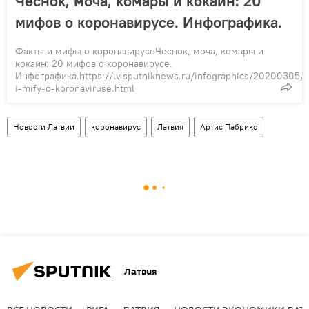
Чеснок, моча, комары и кокаин: 20
мифов о коронавирусе. Инфографика.
Факты и мифы о коронавирусеЧеснок, моча, комары и
кокаин: 20 мифов о коронавирусе.
Инфографика.https://lv.sputniknews.ru/infographics/20200305/1
i-mify-o-koronaviruse.html
Новости Латвии
коронавирус
Латвия
Артис Пабрикс
Латвия