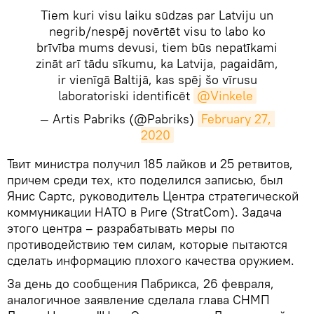
Tiem kuri visu laiku sūdzas par Latviju un
negrib/nespēj novērtēt visu to labo ko
brīvība mums devusi, tiem būs nepatīkami
zināt arī tādu sīkumu, ka Latvija, pagaidām,
ir vienīgā Baltijā, kas spēj šo vīrusu
laboratoriski identificēt
@Vinkele
— Artis Pabriks (@Pabriks)
February 27, 
2020
​Твит министра получил 185 лайков и 25 ретвитов,
причем среди тех, кто поделился записью, был
Янис Сартс, руководитель Центра стратегической
коммуникации НАТО в Риге (StratCom). Задача
этого центра – разрабатывать меры по
противодействию тем силам, которые пытаются
сделать информацию плохого качества оружием.
За день до сообщения Пабрикса, 26 февраля,
аналогичное заявление сделала глава СНМП