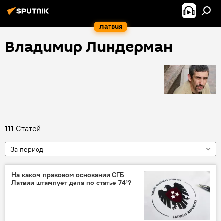
Латвия
Владимир Линдерман
111
Статей
За период
На каком правовом основании СГБ
Латвии штампует дела по статье 74¹?