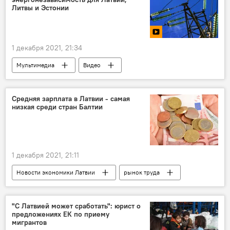
Литвы и Эстонии
1 декабря 2021, 21:34
Мультимедиа
Видео
Новости Балтии
Латвия
Эстония
Литва
газ
страны Балтии
Средняя зарплата в Латвии - самая
низкая среди стран Балтии
тепло
электроэнергия
1 декабря 2021, 21:11
Новости экономики Латвии
рынок труда
средняя зарплата
"С Латвией может сработать": юрист о
предложениях ЕК по приему
мигрантов