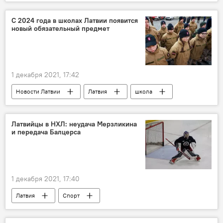
памятник
НАТО
русские
Западная Европа
коронавирус
С 2024 года в школах Латвии появится
новый обязательный предмет
Обзор событий недели в Латвии с Линдерманом и Губиным
1 декабря 2021, 17:42
Новости Латвии
Латвия
школа
школьники
обучение
Латвийцы в НХЛ: неудача Мерзликина
и передача Балцерса
1 декабря 2021, 17:40
Латвия
Спорт
Такой хоккей нам нужен
Элвис Мерзликин