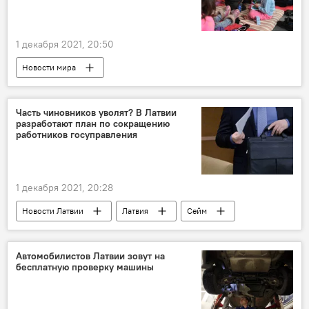
1 декабря 2021, 20:50
Новости мира
Часть чиновников уволят? В Латвии
разработают план по сокращению
работников госуправления
1 декабря 2021, 20:28
Новости Латвии
Латвия
Сейм
увольнение
сокращение
чиновники
Автомобилистов Латвии зовут на
бесплатную проверку машины