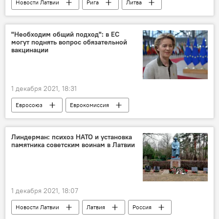
Новости Латвии
Рига
Литва
торговый центр Akropole
покупка
"Необходим общий подход": в ЕС
могут поднять вопрос обязательной
вакцинации
1 декабря 2021, 18:31
Евросоюз
Еврокомиссия
Урсула фон дер Ляйен
обязательная вакцинация
Линдерман: психоз НАТО и установка
памятника советским воинам в Латвии
1 декабря 2021, 18:07
Новости Латвии
Латвия
Россия