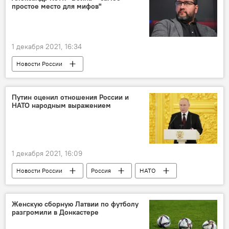
простое место для мифов"
1 декабря 2021, 16:34
Новости России
Великая Отечественная война
фильм
режиссер
Путин оценил отношения России и
НАТО народным выражением
1 декабря 2021, 16:09
Новости России
Россия
НАТО
безопасность
Владимир Путин
МИД РФ
Сергей Лавров
Женскую сборную Латвии по футболу
разгромили в Донкастере