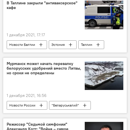
Рудолфс Балцерс
В Таллине закрыли "антиваксерское"
кафе
1 декабря 2021, 17:17
Новости Балтии
Эстония
Таллин
коронавирус
Мурманск может начать перевалку
белорусских удобрений вместо Литвы,
но сроки не определены
1 декабря 2021, 16:56
Новости России
"Беларуськалий"
"Морской торговый порт "Лавна"
Режиссер "Седьмой симфонии"
Александр Котт: "Война – самое