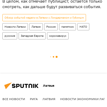
В целом, как отмечает публицист, остается только
смотреть, как дальше будут развиваться события.
Обзор событий недели в Латвии с Линдерманом и Губиным
Новости Латвии
Латвия
Россия
памятник
НАТО
русские
Западная Европа
коронавирус
Латвия
ВСЕ НОВОСТИ
РИГА
ЛАТВИЯ
НОВОСТИ ЭКОНОМИКИ ЛАТ