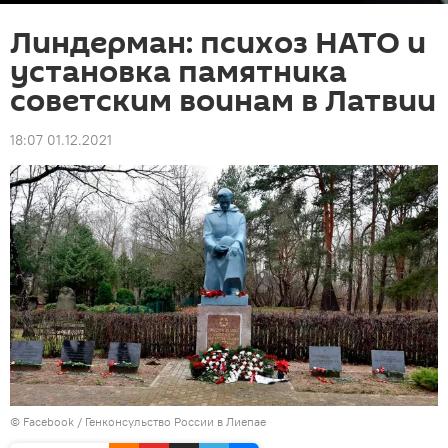
Линдерман: психоз НАТО и
установка памятника
советским воинам в Латвии
18:07 01.12.2021
©
Facebook / Генконсульство России в Лиепае