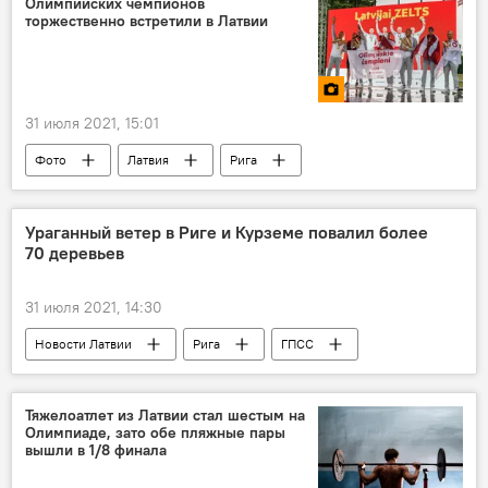
Олимпийских чемпионов
торжественно встретили в Латвии
31 июля 2021, 15:01
Фото
Латвия
Рига
аэропорт
Баскетбол 3x3
Ураганный ветер в Риге и Курземе повалил более
70 деревьев
31 июля 2021, 14:30
Новости Латвии
Рига
ГПСС
Курземе
ветер
Тяжелоатлет из Латвии стал шестым на
Олимпиаде, зато обе пляжные пары
вышли в 1/8 финала