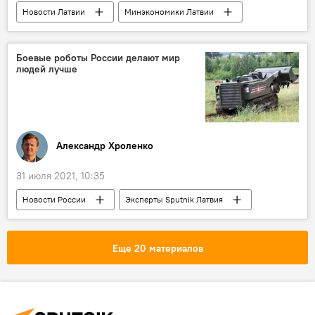
Новости Латвии
Минэкономики Латвии
Евросоюз
Боевые роботы России делают мир
людей лучше
Александр Хроленко
31 июля 2021, 10:35
Новости России
Эксперты Sputnik Латвия
Колумнисты
Россия
военная техника
оборона
Еще 20 материалов
безопасность
вооружения