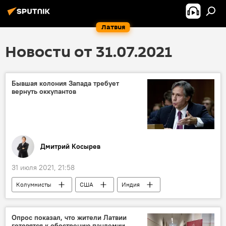
Латвия
Новости от 31.07.2021
Бывшая колония Запада требует
вернуть оккупантов
Дмитрий Косырев
31 июля 2021, 21:58
Колумнисты
США
Индия
Госдепартамент США
Опрос показал, что жители Латвии
готовятся к обострению пандемии