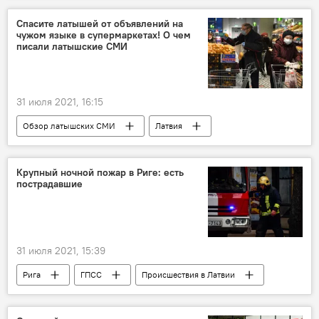
Спасите латышей от объявлений на
чужом языке в супермаркетах! О чем
писали латышские СМИ
31 июля 2021, 16:15
Обзор латышских СМИ
Латвия
президент
русский язык
супермаркет
Эгилс Левитс
Крупный ночной пожар в Риге: есть
пострадавшие
31 июля 2021, 15:39
Рига
ГПСС
Происшествия в Латвии