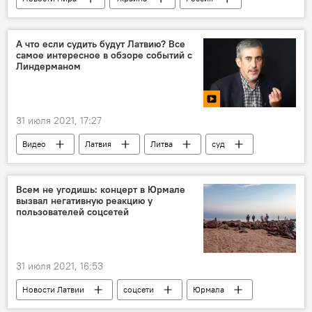
памятник
А что если судить будут Латвию? Все
самое интересное в обзоре событий с
Линдерманом
31 июля 2021, 17:27
Видео
Латвия
Литва
суд
президент
Владимир Линдерман
Европейский суд по правам человека (ЕСПЧ)
Всем не угодишь: концерт в Юрмале
вызвал негативную реакцию у
пользователей соцсетей
31 июля 2021, 16:53
Новости Латвии
соцсети
Юрмала
Концерт