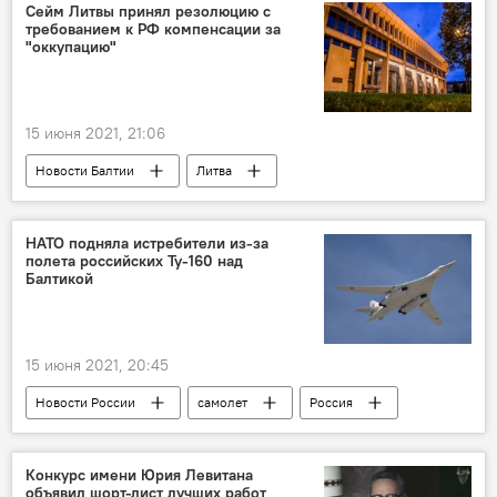
суд
запрет на въезд
Сейм Литвы принял резолюцию с
требованием к РФ компенсации за
черный список
Филипп Киркоров
"оккупацию"
15 июня 2021, 21:06
Новости Балтии
Литва
Вторая мировая война
СССР
НАТО подняла истребители из-за
полета российских Ту-160 над
Балтикой
15 июня 2021, 20:45
Новости России
самолет
Россия
НАТО
оборона
безопасность
ВКС России
Балтийское море
Конкурс имени Юрия Левитана
объявил шорт-лист лучших работ