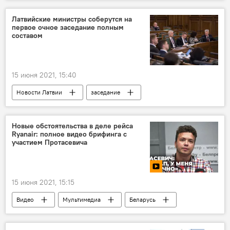
Латвия
Литва
БелАЭС
электроэнергия
Латвийские министры соберутся на
первое очное заседание полным
составом
15 июня 2021, 15:40
Новости Латвии
заседание
правительство Латвии
Новые обстоятельства в деле рейса
Ryanair: полное видео брифинга с
участием Протасевича
15 июня 2021, 15:15
Видео
Мультимедиа
Беларусь
оппозиция
Инцидент с самолетом Ryanair