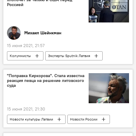
Россией
Михаил Шейнкман
15 июня 2021, 21:57
Колумнисты
Эксперты Sputnik Латвия
Россия
США
НАТО
Чехия
геополитика
"Поправка Киркорова". Стала известна
реакция певца на решение литовского
суда
15 июня 2021, 21:30
Новости культуры Латвии
Новости России
Россия
Литва
Новости Балтии