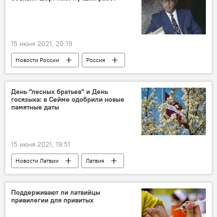
Балтийский флот
Ту-160
военная авиация
15 июня 2021, 20:19
Новости России
Россия
МИА "Россия сегодня"
День "лесных братьев" и День
госязыка: в Сейме одобрили новые
памятные даты
15 июня 2021, 19:51
Новости Латвии
Латвия
Поддерживают ли латвийцы
привилегии для привитых