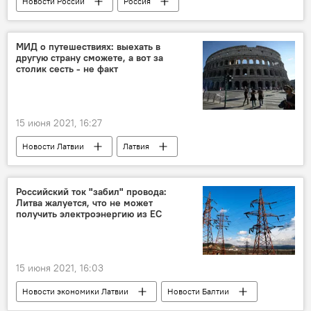
Новости России
Россия
Сергей Лавров
вакцина
Леонид Слуцкий
коронавирус
МИД о путешествиях: выехать в
другую страну сможете, а вот за
столик сесть - не факт
15 июня 2021, 16:27
Новости Латвии
Латвия
МИД Латвии
туристы
Туризм в Латвии
коронавирус
Российский ток "забил" провода:
Литва жалуется, что не может
получить электроэнергию из ЕС
15 июня 2021, 16:03
Новости экономики Латвии
Новости Балтии