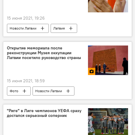
15 июня 2021, 19:26
Новости Латвии
Латвия
коронавирус
Открытие мемориала после
реконструкции Музея оккупации
Латвии посетило руководство страны
15 июня 2021, 18:59
Фото
Новости Латвии
Мультимедиа
Эдгарс Ринкевичс
Кришьянис Кариньш
"Риге" в Лиге чемпионов УЕФА сразу
достался серьезный соперник