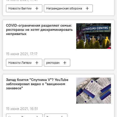
Новости Балтии
Негражданская оборона
Латвия
Эстония
неграждане
Европарламент
Яна Тоом
COVID-ограничения разделяют семьи:
рестораны не хотят дискриминировать
Рихо Террас
непривитых
15 июня 2021, 17:17
Новости Латвии
ресторан
коронавирус
Запад боится "Спутника V"? YouTube
заблокировал видео о "вакцинном
занавесе"
15 июня 2021, 16:51