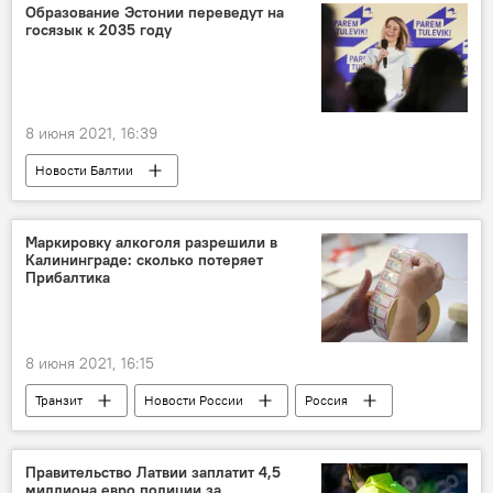
президент
саммит
Джо Байден
Образование Эстонии переведут на
госязык к 2035 году
дипломат
Сергей Рябков
геополитика
8 июня 2021, 16:39
Новости Балтии
Русские школы: языковой барьер или мост
Эстония
Кая Каллас
Маркировку алкоголя разрешили в
Калининграде: сколько потеряет
Прибалтика
8 июня 2021, 16:15
Транзит
Новости России
Россия
алкоголь
Правительство Латвии заплатит 4,5
миллиона евро полиции за