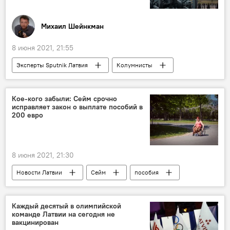
Михаил Шейнкман
8 июня 2021, 21:55
Эксперты Sputnik Латвия
Колумнисты
Россия
США
политика
Владимир Путин
президент
Кое-кого забыли: Сейм срочно
исправляет закон о выплате пособий в
Джо Байден
встреча
200 евро
8 июня 2021, 21:30
Новости Латвии
Сейм
пособия
пенсии
Каждый десятый в олимпийской
команде Латвии на сегодня не
вакцинирован