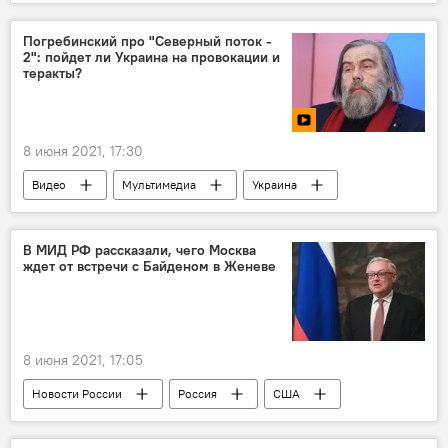
Раймондс Вейонис
Латвийский баскетбольный союз
Погребинский про "Северный поток -
2": пойдет ли Украина на провокации и
Ульяна Семенова
теракты?
8 июня 2021, 17:30
Видео
Мультимедиа
Украина
газ
"Северный поток - 2" - труба раздора
газопровод
Михаил Погребинский
В МИД РФ рассказали, чего Москва
ждет от встречи с Байденом в Женеве
Россия
США
8 июня 2021, 17:05
Новости России
Россия
США
МИД РФ
Владимир Путин