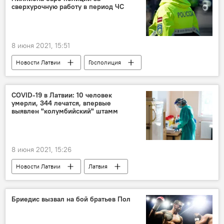
сверхурочную работу в период ЧС
8 июня 2021, 15:51
Новости Латвии
Госполиция
правительство Латвии
деньги
коронавирус
COVID-19 в Латвии: 10 человек
умерли, 344 лечатся, впервые
выявлен "колумбийский" штамм
8 июня 2021, 15:26
Новости Латвии
Латвия
коронавирус
Бриедис вызвал на бой братьев Пол