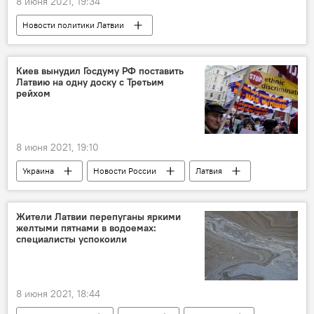
8 июня 2021, 19:34
Новости политики Латвии
Муниципальные выборы 2021 года в Латвии
Мирослав Митрофанов
Киев вынудил Госдуму РФ поставить
Латвию на одну доску с Третьим
партия "Русский союз Латвии"
рейхом
8 июня 2021, 19:10
Украина
Новости России
Латвия
Россия
Эстония
Мария Захарова
русские
неграждане
Госдума РФ
Жители Латвии перепуганы яркими
желтыми пятнами в водоемах:
закон
Константин Затулин
специалисты успокоили
Леонид Слуцкий
Владимир Зеленский
8 июня 2021, 18:44