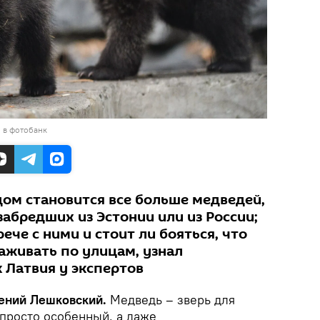
 в фотобанк
дом становится все больше медведей,
забредших из Эстонии или из России;
рече с ними и стоит ли бояться, что
аживать по улицам, узнал
 Латвия у экспертов
вгений Лешковский.
Медведь – зверь для
просто особенный, а даже