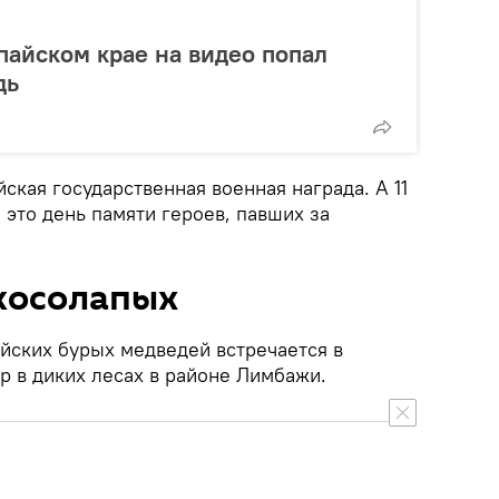
епайском крае на видео попал
дь
ская государственная военная награда. А 11
 это день памяти героев, павших за
косолапых
ийских бурых медведей встречается в
р в диких лесах в районе Лимбажи.