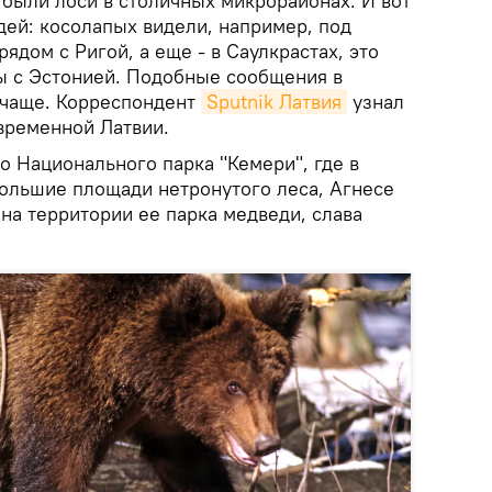
 были лоси в столичных микрорайонах. И вот
дей: косолапых видели, например, под
рядом с Ригой, а еще - в Саулкрастах, это
ы с Эстонией. Подобные сообщения в
 чаще. Корреспондент
Sputnik Латвия
узнал
временной Латвии.
о Национального парка "Кемери", где в
большие площади нетронутого леса, Агнесе
 на территории ее парка медведи, слава