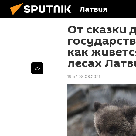
Латвия
От сказки 
государств
как живетс
лесах Латв
19:57 08.06.2021