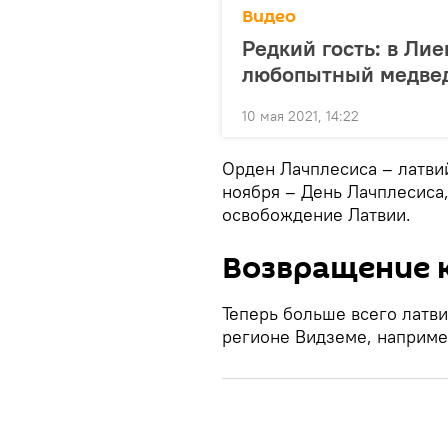
Видео
Редкий гость: в Ли
любопытный медве
10 мая 2021, 14:22
Орден Лачплесиса – латвий
ноября – День Лачплесиса,
освобождение Латвии.
Возвращение 
Теперь больше всего латв
регионе Видземе, наприме