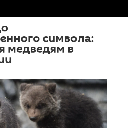
до
енного символа:
я медведям в
ии