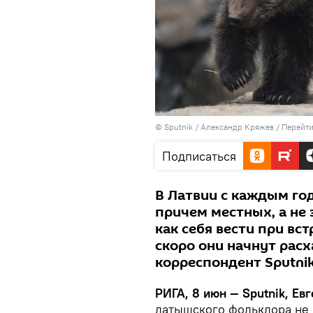
© Sputnik / Александр Кряжев
/
Перейти
Подписаться
В Латвии с каждым го
причем местных, а не 
как себя вести при вст
скоро они начнут расх
корреспондент Sputnik
РИГА, 8 июн — Sputnik, Е
латышского фольклора не 