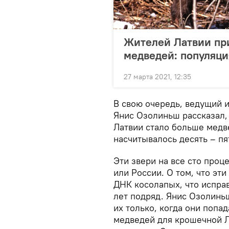
Жителей Латвии пр
медведей: популяци
27 марта 2021, 12:35
В свою очередь, ведущий и
Янис Озолиньш рассказал, 
Латвии стало больше медв
насчитывалось десять – пят
Эти звери на все сто проц
или России. О том, что эт
ДНК косолапых, что испра
лет подряд. Янис Озолиньш
их только, когда они попад
медведей для крошечной Ла