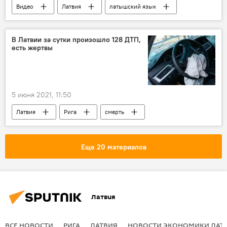
Видео
Латвия
латышский язык
Чемпионат мира по хоккею
Новости Латвии
Мультимедиа
В Латвии за сутки произошло 128 ДТП,
есть жертвы
5 июня 2021, 11:50
Латвия
Рига
смерть
Резекненский край
ДТП
Еще 20 материалов
Латвия
ВСЕ НОВОСТИ
РИГА
ЛАТВИЯ
НОВОСТИ ЭКОНОМИКИ ЛАТ