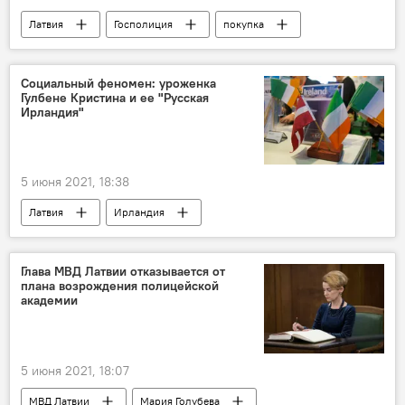
Латвия
Госполиция
покупка
избирательные участки
Муниципальные выборы 2021 года в Латвии
Социальный феномен: уроженка
Гулбене Кристина и ее "Русская
Ирландия"
5 июня 2021, 18:38
Латвия
Ирландия
Глава МВД Латвии отказывается от
плана возрождения полицейской
академии
5 июня 2021, 18:07
МВД Латвии
Мария Голубева