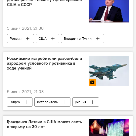
США с СССР
5 июня 2021, 21:30
Россия
США
Владимир Путин
СССР
Российские истребители разбомбили
аэродром условного противника в
ходе учений
5 июня 2021, 21:03
Видео
истребитель
учения
Новости России
Мультимедиа
Россия
Гражданка Латвии в США может сесть
в тюрьму на 30 лет