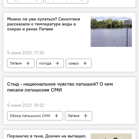
Можно ли уже купаться? Синоптики
рассказали о температуре воды в
озерах и реках Латвии
5 июня 2021, 17:30
Латвия
погода
озеро
море
Стыд - национальное чувство латышей? О чем
писали латышские СМИ
5 июня 2021, 16:52
Обзор латышских СМИ
Латвия
экономика
правительство Латвии
Кришьянис Кариньш
латыши
Порзингис в тени, Дончич не вытащил,