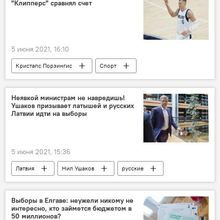
"Клипперс" сравнял счет
5 июня 2021, 16:10
Кристапс Порзингис
Спорт
Неявкой министрам не навредишь!
Ушаков призывает латышей и русских
Латвии идти на выборы
5 июня 2021, 15:36
Латвия
Нил Ушаков
русские
латыши
Муниципальные выборы 2021 года в Латвии
Выборы в Елгаве: неужели никому не
интересно, кто займется бюджетом в
50 миллионов?