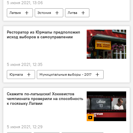
5 июня 2021, 13:06
Латвия
Эстония
Литва
Спорт
кубок Балтии
Кубок Балтии по футболу
Андрей Цыганик
Ресторатор из Юрмалы предположил
исход выборов в самоуправлении
5 июня 2021, 12:35
Юрмала
Муниципальные выборы - 2017
Муниципальные выборы 2021 года в Латвии
Скажите по-латышски! Хоккеистов
чемпионата проверили на способность
к госязыку Латвии
5 июня 2021, 12:29