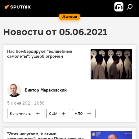
Латвия
Новости от 05.06.2021
Нас бомбардируют "волшебные
самолеты": ущерб огромен
Виктор Мараховский
5 июня 2021, 21:58
Колумнисты
США
НЛО
"Этих напугаем, с этими
договоримся": почему Путин сравнил