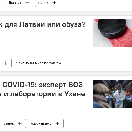
Транзит
рынок
к для Латвии или обуза?
Чемпионат мира по хоккею
 COVID-19: эксперт ВОЗ
е и лаборатории в Ухане
рынок
коронавирус