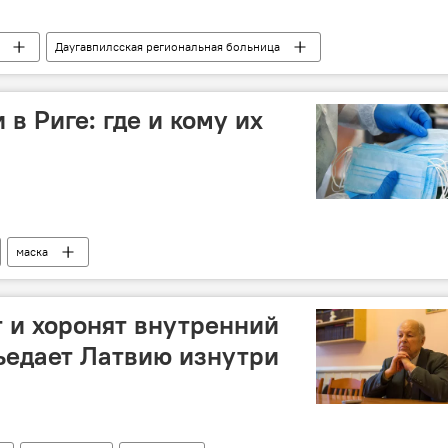
Даугавпилсская региональная больница
в Риге: где и кому их
маска
 и хоронят внутренний
зъедает Латвию изнутри