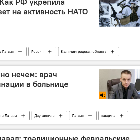
 Как РФ укрепила
вет на активность НАТО
k Латвия
Россия
Калининградская область
Минобороны РФ
военнослужащие
 но нечем: врач
инации в больнице
ти Латвии
Даугавпилс
Латвия
вакцина
Даугавпилсская региональная больница
навал: традиционные февральские