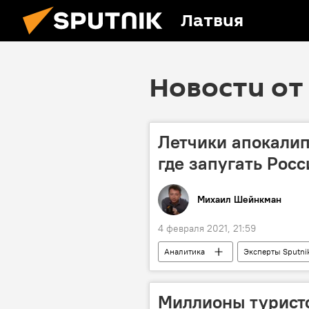
Латвия
Новости от 
Летчики апокалип
где запугать Рос
Михаил Шейнкман
4 февраля 2021, 21:59
Аналитика
Эксперты Sputni
бомбардировщики
военная 
Миллионы туристо