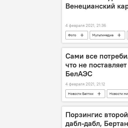
Венецианский ка
4 февраля 2021, 21:36
Фото
Мультимедиа
Сами все потреби
что не поставляе
БелАЭС
4 февраля 2021, 21:12
Новости Балтии
Новости ми
Порзингис второй
дабл-дабл, Берта