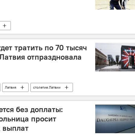
дет тратить по 70 тысяч
: Латвия отпраздновала
Латвия
столетие Латвии
ется без доплаты:
ольница просит
 выплат