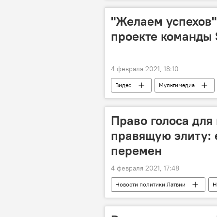
"Желаем успехов"
проекте команды 
4 февраля 2021, 18:10
Видео
Мультимедиа
Эстония
свобода слова
Право голоса для
правящую элиту: 
перемен
4 февраля 2021, 17:48
Новости политики Латвии
Н