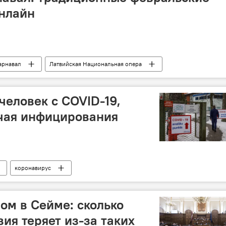
онлайн
арнавал
Латвийская Национальная опера
человек с COVID-19,
учая инфицирования
коронавирус
ом в Сейме: сколько
ия теряет из-за таких