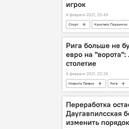
игрок
4 февраля 2021, 20:49
Спорт
Кристапс Порзингис
Рига больше не бу
евро на "ворота"
столетие
4 февраля 2021, 20:26
Новости Латвии
Рига
Переработка оста
Даугавпилсская б
изменить порядок