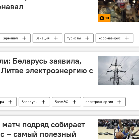
рнавал
10
Карнавал
Венеция
туристы
коронавирус
ли: Беларусь заявила,
т Литве электроэнергию с
ра
Беларусь
БелАЭС
электроэнергия
 матч подряд собирает
нс – самый полезный