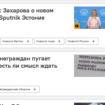
: Захарова о новом
Sputnik Эстония
Новости Балтии
Новости мира
Новости России
МИД РФ
Мария Захарова
Елена Черышева
 неграждан пугает
есть ли смысл ждать
егражданская оборона