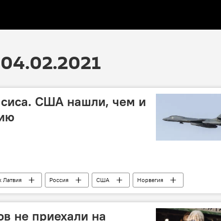
04.02.2021
сиса. США нашли, чем и
сию
k Латвия
Россия
США
Норвегия
техника
военнослужащие
безопасность
в не приехали на