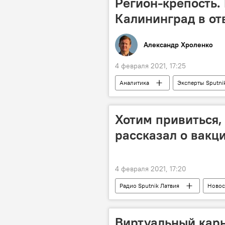
Регион-крепость.
Калининград в от
Александр Хроленко
4 февраля 2021, 17:25
Аналитика
Эксперты Sputni
оборона
безопасность
военная техника
Хотим привиться,
рассказал о вакц
4 февраля 2021, 17:20
Радио Sputnik Латвия
Новос
коронавирус
медики
Виртуальный кар