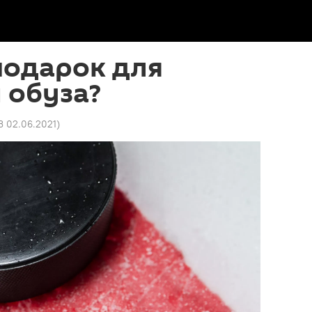
подарок для
 обуза?
3 02.06.2021
)