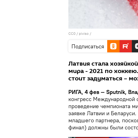
CC0
/
piviso
/
Подписаться
Латвия стала хозяйко
мира - 2021 по хоккею
стоит задуматься – мож
РИГА, 4 фев — Sputnik, Вл
конгресс Международной ф
проведение чемпионата ми
заявке Латвии и Беларуси.
младшего партнера, поско
финал) должны были состо