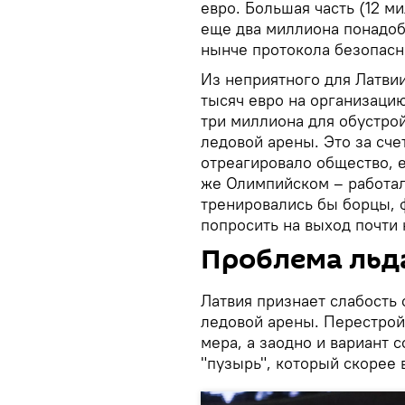
евро. Большая часть (12 м
еще два миллиона понадоб
нынче протокола безопасн
Из неприятного для Латви
тысяч евро на организацию
три миллиона для обустро
ледовой арены. Это за сче
отреагировало общество, 
же Олимпийском – работал
тренировались бы борцы, ф
попросить на выход почти 
Проблема льда
Латвия признает слабость 
ледовой арены. Перестрой
мера, а заодно и вариант 
"пузырь", который скорее 