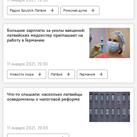
11 января 2021, 19:56
Радио Sputnik Латвия
Рижская дума
депутат
Мирослав Митрофанов
Латвия
политика
Большие зарплаты за уколы вакциной:
латвийских медсестер приглашают на
работу в Германию
11 января 2021, 19:30
Новости мира
Латвия
Германия
медики
медсестры
Что-то слышали: насколько латвийцы
осведомлены о налоговой реформе
11 января 2021, 19:05