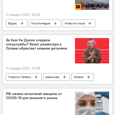
11 января 2021, 16:20
Видео
Мультимедиа
Новости мира
самолет
авиабезопасность
Индонезия
Boeing
За Ким Ки Дуком следили
спецслужбы? Визит режиссера в
Латвию обрастает новыми деталями
11 января 2021, 15:58
Новости Латвии
режиссер
Латвия
смерть
Служба государственной безопасности
РФ начала испытания вакцины от
COVID-19 для внешнего рынка
коронавирус