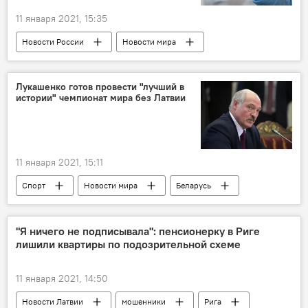
11 января 2021, 15:35
Новости России
Новости мира
вакцина
коронавирус
Россия
исследование
Лукашенко готов провести "лучший в
истории" чемпионат мира без Латвии
11 января 2021, 15:11
Спорт
Новости мира
Беларусь
Рене Фазель
Александр Лукашенко
Международная федерация хоккея
"Я ничего не подписывала": пенсионерку в Риге
лишили квартиры по подозрительной схеме
11 января 2021, 14:50
Новости Латвии
мошенники
Рига