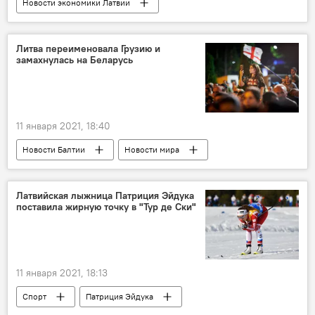
Новости экономики Латвии
Налоговая реформа в Латвии
налоговая реформа
Литва переименовала Грузию и
замахнулась на Беларусь
11 января 2021, 18:40
Новости Балтии
Новости мира
Литва
Грузия
Беларусь
название
Латвийская лыжница Патриция Эйдука
поставила жирную точку в "Тур де Ски"
11 января 2021, 18:13
Спорт
Патриция Эйдука