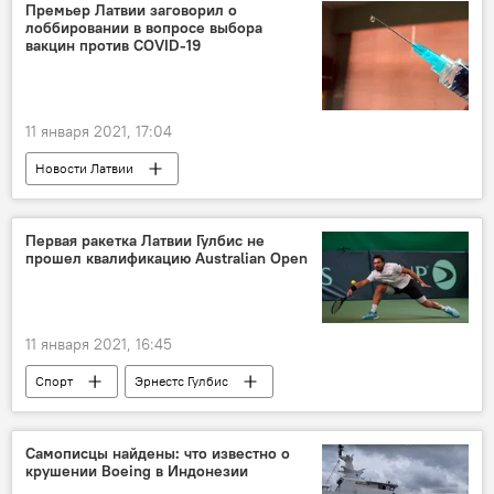
беспилотник
штраф
Премьер Латвии заговорил о
лоббировании в вопросе выбора
вакцин против COVID-19
11 января 2021, 17:04
Новости Латвии
Первая ракетка Латвии Гулбис не
прошел квалификацию Australian Open
11 января 2021, 16:45
Спорт
Эрнестс Гулбис
Самописцы найдены: что известно о
крушении Boeing в Индонезии