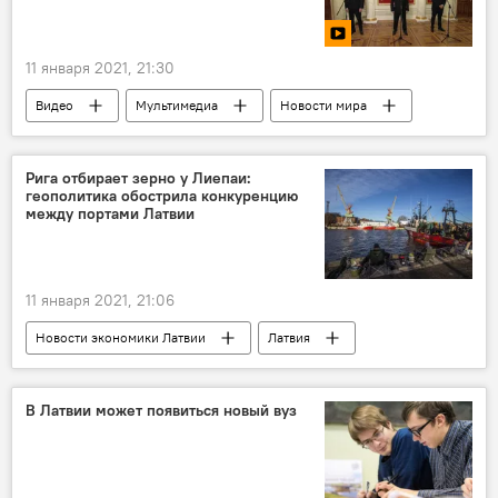
11 января 2021, 21:30
Видео
Мультимедиа
Новости мира
Владимир Путин
Ильхам Алиев
Никол Пашинян
политика
Россия
Рига отбирает зерно у Лиепаи:
геополитика обострила конкуренцию
Армения
Азербайджан
между портами Латвии
11 января 2021, 21:06
Новости экономики Латвии
Латвия
Лиепайский порт
грузоперевозки
зерно
Транзит
В Латвии может появиться новый вуз