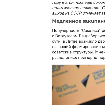
году в этой пока еще союз
политическое движение "С
выход из СССР, отмечает а
Медленное закипан
Популярность "Саюдиса" ро
с Витаутасом Ландсбергис
сути, в Литве возникло дв
начавший формирование ме
советские структуры. Мне
разделились примерно пор