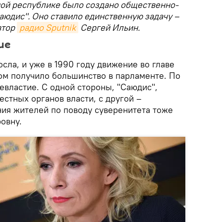
ной республике было создано общественно-
аюдис". Оно ставило единственную задачу –
втор
радио Sputnik
Сергей Ильин.
ие
сла, и уже в 1990 году движение во главе
ом получило большинство в парламенте. По
оевластие. С одной стороны, "Саюдис",
стных органов власти, с другой –
ния жителей по поводу суверенитета тоже
овну.