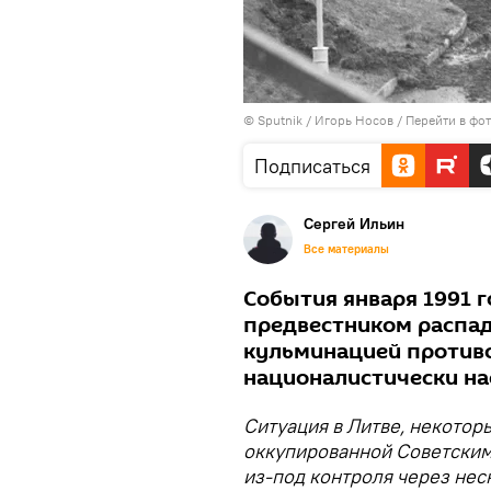
© Sputnik / Игорь Носов
/
Перейти в фо
Подписаться
Сергей Ильин
Все материалы
События января 1991 г
предвестником распад
кульминацией противо
националистически на
Ситуация в Литве, некотор
оккупированной Советским 
из-под контроля через нес