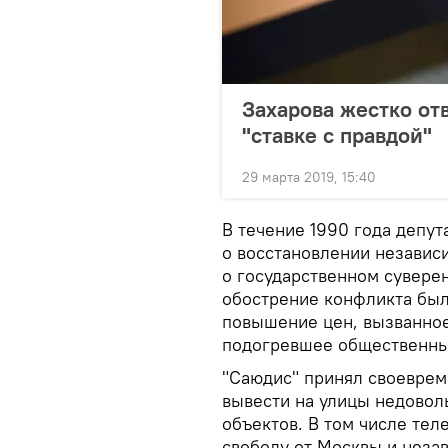
Захарова жестко отв
"ставке с правдой"
29 марта 2019, 15:40
В течение 1990 года депу
о восстановлении независ
о государственном сувере
обострение конфликта был
повышение цен, вызванно
подогревшее общественны
"Саюдис" принял своеврем
вывести на улицы недово
объектов. В том числе те
свободу от Москвы и неза