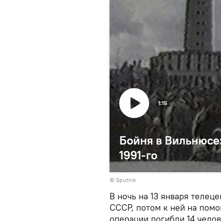
1:15
Бойня в Вильнюсе:
1991-го
© Sputnik
В ночь на 13 января телец
СССР, потом к ней на пом
операции погибли 14 чело