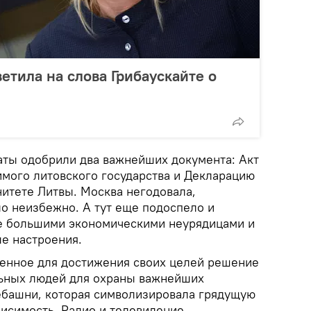
етила на слова Грибаускайте о
таты одобрили два важнейших документа: Акт
имого литовского государства и Декларацию
нитете Литвы. Москва негодовала,
о неизбежно. А тут еще подоспело и
е большими экономическими неурядицами и
е настроения.
енное для достижения своих целей решение
льных людей для охраны важнейших
лебашни, которая символизировала грядущую
висимость. Радио и телевидение