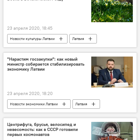
23 апреля 2020, 18:45
Новости культуры Латвии
Латвия
Ботанический сад
Рига
"Нарастим госзакупки": как новый
министр собирается стабилизировать
экономику Латвии
23 апреля 2020, 18:20
Новости экономики Латвии
Латвия
экономика
коронавирус
экономический кризис
Центрифуга, брусья, велосипед и
невесомость: как в СССР готовили
первых космонавтов