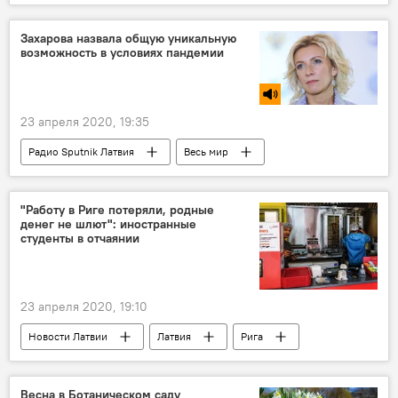
авиакомпания Ryanair
коронавирус
Захарова назвала общую уникальную
возможность в условиях пандемии
23 апреля 2020, 19:35
Радио Sputnik Латвия
Весь мир
коронавирус
Мария Захарова
МИД РФ
"Работу в Риге потеряли, родные
денег не шлют": иностранные
студенты в отчаянии
23 апреля 2020, 19:10
Новости Латвии
Латвия
Рига
студенты
коронавирус
Весна в Ботаническом саду