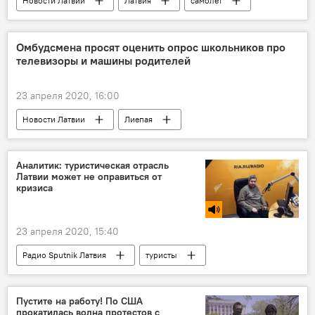
Новости Латвии
Латвия
самолет
Омбудсмена просят оценить опрос школьников про
телевизоры и машины родителей
23 апреля 2020, 16:00
Новости Латвии
Лиепая
образование
Валерий Агешин
Аналитик: туристическая отрасль
Латвии может не оправиться от
кризиса
23 апреля 2020, 15:40
Радио Sputnik Латвия
туристы
Латвия
экономический кризис
Туризм в Латвии
коронавирус
Пустите на работу! По США
прокатилась волна протестов с