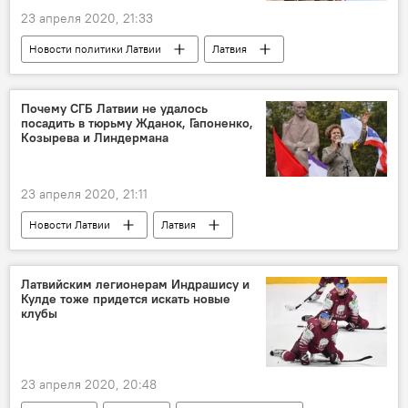
23 апреля 2020, 21:33
Новости политики Латвии
Латвия
Сейм
Юлия Степаненко
Алдис Гобземс
Почему СГБ Латвии не удалось
посадить в тюрьму Жданок, Гапоненко,
Козырева и Линдермана
23 апреля 2020, 21:11
Новости Латвии
Латвия
Служба государственной безопасности
Татьяна Жданок
Александр Гапоненко
Латвийским легионерам Индрашису и
Кулде тоже придется искать новые
Владимир Линдерман
Илья Козырев
клубы
русскоязычные
23 апреля 2020, 20:48