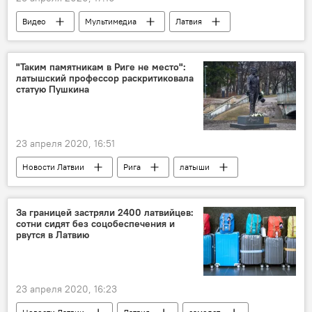
Видео
Мультимедиа
Латвия
Лиепая
завод
консервы
рыба
"Таким памятникам в Риге не место":
латышский профессор раскритиковала
статую Пушкина
23 апреля 2020, 16:51
Новости Латвии
Рига
латыши
памятник Пушкину
памятник
За границей застряли 2400 латвийцев:
сотни сидят без соцобеспечения и
рвутся в Латвию
23 апреля 2020, 16:23