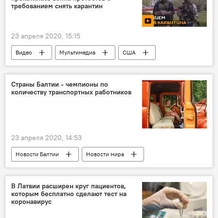
требованием снять карантин
23 апреля 2020, 15:15
Видео
Мультимедиа
США
карантин
коронавирус
Страны Балтии - чемпионы по
количеству транспортных работников
23 апреля 2020, 14:53
Новости Балтии
Новости мира
Новости Латвии
Новости экономики Латвии
Латвия
Литва
Эстония
В Латвии расширен круг пациентов,
которым бесплатно сделают тест на
Латвия в мировых рейтингах
коронавирус