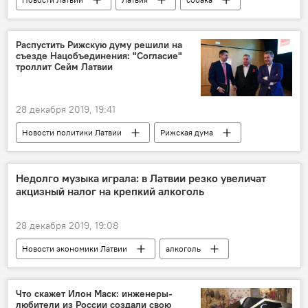
ветеринары
Латвийское общество ветеринарных врачей
Распустить Рижскую думу решили на
съезде Нацобъединения: "Согласие"
троллит Сейм Латвии
28 декабря 2019, 19:41
Новости политики Латвии
Рижская дума
Согласие
Национальное объединение
Латвия
Недолго музыка играла: в Латвии резко увеличат
акцизный налог на крепкий алкоголь
28 декабря 2019, 19:08
Новости экономики Латвии
алкоголь
Латвия
Эстония
акцизы
Что скажет Илон Маск: инженеры-
любители из России создали свою