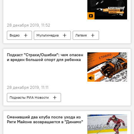
28 декабря 2019, 11:52
Видео
Мультимедиа
Латвия
Рига
Нил Ушаков
Айварс Лембергс
Подкаст "Страхи/Ошибки": чем опасен
и вреден большой спорт для ребенка
28 декабря 2019, 11:11
Подкасты РИА Новости
Радио Sputnik Латвия
спортсмен
ребенок
Сменивший два клуба после ухода из
Риги Майоне возвращается в "Динамо"