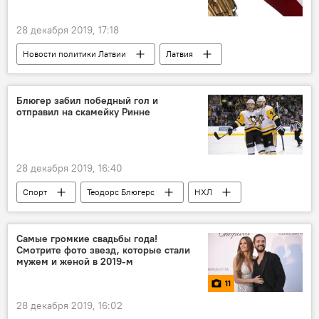
28 декабря 2019, 17:18
Новости политики Латвии
Латвия
ЦИК
Эгилс Левитс
Янис Урбанович
Блюгер забил победный гол и
отправил на скамейку Ринне
28 декабря 2019, 16:40
Спорт
Теодорс Блюгерс
НХЛ
Самые громкие свадьбы года!
Смотрите фото звезд, которые стали
мужем и женой в 2019-м
11
28 декабря 2019, 16:02