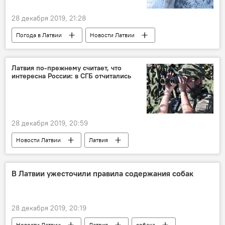
28 декабря 2019, 21:28
Погода в Латвии
Новости Латвии
мороз
Латвия
Рига
Видземе
Курземе
Латвия по-прежнему считает, что
интересна России: в СГБ отчитались
28 декабря 2019, 20:59
Новости Латвии
Латвия
Служба государственной безопасности
Россия
В Латвии ужесточили правила содержания собак
28 декабря 2019, 20:19
Новости Латвии
Латвия
собака