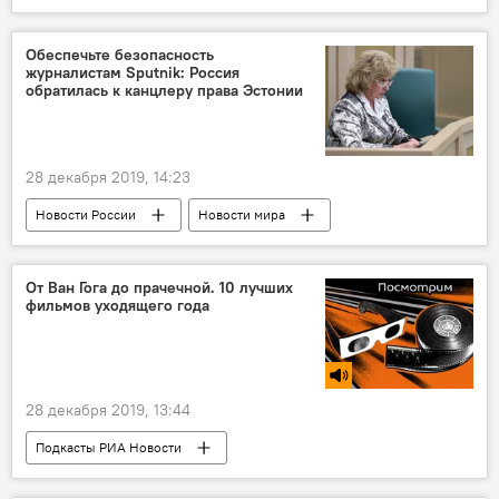
Латвия
Вентспилсский порт
США
Кришьянис Кариньш
латыши
Обеспечьте безопасность
журналистам Sputnik: Россия
обратилась к канцлеру права Эстонии
28 декабря 2019, 14:23
Новости России
Новости мира
Эстония
Sputnik Эстония
Россия
журналист
От Ван Гога до прачечной. 10 лучших
фильмов уходящего года
28 декабря 2019, 13:44
Подкасты РИА Новости
Радио Sputnik Латвия
фильм