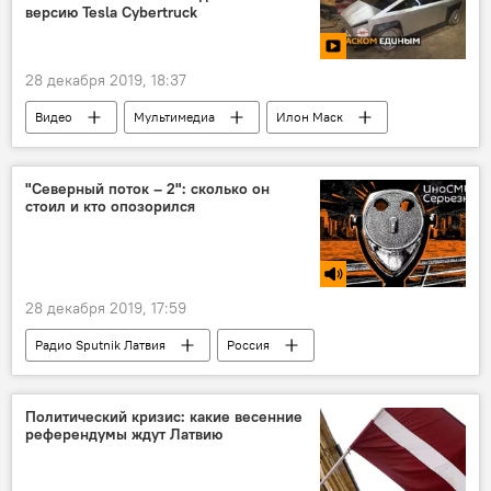
версию Tesla Cybertruck
28 декабря 2019, 18:37
Видео
Мультимедиа
Илон Маск
"Северный поток – 2": сколько он
стоил и кто опозорился
28 декабря 2019, 17:59
Радио Sputnik Латвия
Россия
Англия
Подкасты РИА Новости
"Северный поток - 2" - труба раздора
Политический кризис: какие весенние
референдумы ждут Латвию
Евросоюз