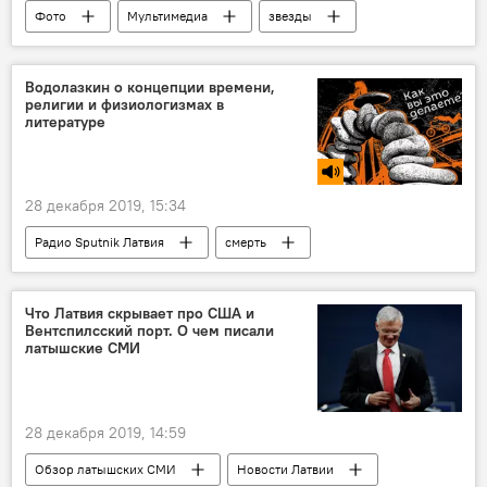
Фото
Мультимедиа
звезды
свадьба
Водолазкин о концепции времени,
религии и физиологизмах в
литературе
28 декабря 2019, 15:34
Радио Sputnik Латвия
смерть
Подкасты РИА Новости
Что Латвия скрывает про США и
Вентспилсский порт. О чем писали
латышские СМИ
28 декабря 2019, 14:59
Обзор латышских СМИ
Новости Латвии