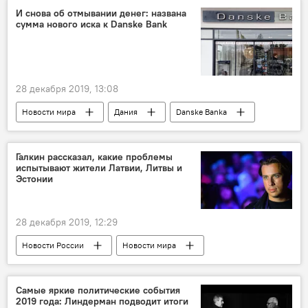
Голливуд
И снова об отмывании денег: названа
сумма нового иска к Danske Bank
28 декабря 2019, 13:08
Новости мира
Дания
Danske Banka
суд
отмывание денег
Галкин рассказал, какие проблемы
испытывают жители Латвии, Литвы и
Эстонии
28 декабря 2019, 12:29
Новости России
Новости мира
Латвия
Максим Галкин
Литва
Эстония
Балтия
шутка
Самые яркие политические события
2019 года: Линдерман подводит итоги