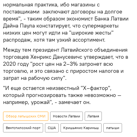
нормальная практика, ибо магазины с
поставщиками заключают договоры на долгое
время", - таким образом экономист Банка Латвии
Дайна Паула констатирует, что супермаркеты
низких цен могут идти на "широкие жесты"
распродаж, хотя там узкий ассортимент.
Между тем президент Латвийского объединения
торговцев Хенрикс Данусевичс утверждает, что в
2020 году "рост цен на 2–3% затронет всю
торговлю, и это связано с приростом налогов и
затрат на рабочую силу".
"И еще остается неизвестный "X–фактор",
который прогнозировать также невозможно —
например, урожай", - замечает он.
Обзор латышских СМИ
Новости Латвии
Латвия
Вентспилсский порт
США
Кришьянис Кариньш
латыши