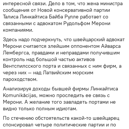
интересной связи. Дело в том, что жена министра
сообщения от Новой консервативной партии
Талиса Линкайтиса Байба Рулле работает со
связанными с адвокатом Рудольфом Мерони
компаниями.
Здесь надо подчеркнуть, что швейцарский адвокат
Мерони считается злейшим оппонентом Айварса
Лембергса, правдами и неправдами получившим
контроль над большой частью активов
Вентспилсского порта и связанных с ним фирм, а
через них — над Латвийским морским
пароходством.
Анализируя доходы бывшей фирмы Линкайтиса
Komunikācijas, можно проследить ее связь с
Мерони. А желание того завладеть портами не
видно только полным идиотам.
По стечению обстоятельств какой-то швейцарец
спонсировал четыре политические партии и по