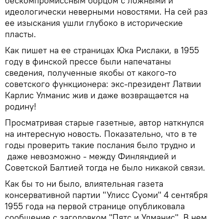
бескомпромиссным борцом с ложными и
идеологически неверными новостями. На сей раз
ее изыскания ушли глубоко в исторические
пласты.
Как пишет на ее страницах Юка Рислаки, в 1955
году в финской прессе были напечатаны
сведения, полученные якобы от какого-то
советского функционера: экс-президент Латвии
Карлис Улманис жив и даже возвращается на
родину!
Просматривая старые газетные, автор наткнулся
на интересную новость. Показательно, что в те
годы проверить такие послания было трудно и
даже невозможно - между Финляндией и
Советской Балтией тогда не было никакой связи.
Как бы то ни было, влиятельная газета
консервативной партии "Улисс Суоми" 4 сентября
1955 года на первой странице опубликовала
сообщение с заголовком "Пятс и Улманис". В нем