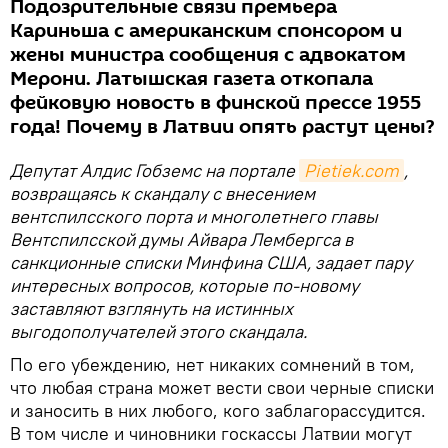
Подозрительные связи премьера
Кариньша с американским спонсором и
жены министра сообщения с адвокатом
Мерони. Латышская газета откопала
фейковую новость в финской прессе 1955
года! Почему в Латвии опять растут цены?
Депутат Алдис Гобземс на портале
Pietiek.com
,
возвращаясь к скандалу с внесением
вентспилсского порта и многолетнего главы
Вентспилсской думы Айвара Лембергса в
санкционные списки Минфина США, задает пару
интересных вопросов, которые по-новому
заставляют взглянуть на истинных
выгодополучателей этого скандала.
По его убеждению, нет никаких сомнений в том,
что любая страна может вести свои черные списки
и заносить в них любого, кого заблагорассудится.
В том числе и чиновники госкассы Латвии могут