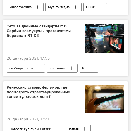
Инфографика
Мультимедиа
СССР
"Что за двойные стандарты?" В
Сербии возмущены претензиями
Берлина к RT DE
28 декабря 2021, 17:55
свобода слова
телеканал
RT
Сербия
Новости России
Россия
Германия
российские СМИ
Ренессанс старых фильмов: где
посмотреть отреставрированные
копии культовых лент?
28 декабря 2021, 17:31
Новости культуры Латвии
Латвия