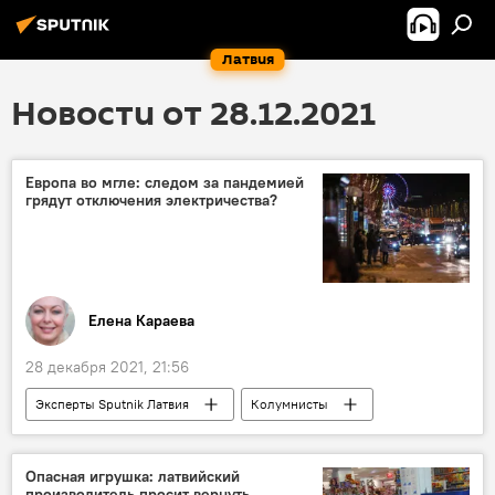
Латвия
Новости от 28.12.2021
Европа во мгле: следом за пандемией
грядут отключения электричества?
Елена Караева
28 декабря 2021, 21:56
Эксперты Sputnik Латвия
Колумнисты
Европа
газ
тепло
электроснабжение
Опасная игрушка: латвийский
производитель просит вернуть