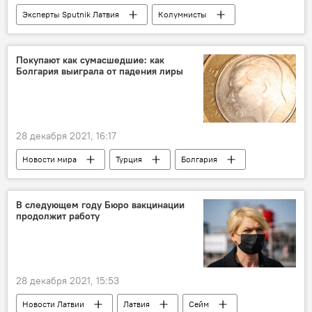
Эксперты Sputnik Латвия
Колумнисты
Латвия
Россия
антироссийские санкции
Европа
Покупают как сумасшедшие: как
Болгария выиграла от падения лиры
28 декабря 2021, 16:17
Новости мира
Турция
Болгария
Пресс-дайджест
В следующем году Бюро вакцинации
продолжит работу
28 декабря 2021, 15:53
Новости Латвии
Латвия
Сейм