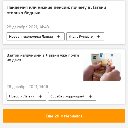
Пандемия или низкие пенсии: почему в Латвии
столько бедных
28 декабря 2021, 14:43
Новости экономики Латвии
Улдис Руткасте
Центральное статистическое управление
Петерис Страутиньш
Взяток наличными в Латвии уже почти
не дают
Пенсии в Латвии: ни шанса на достойную старость
28 декабря 2021, 14:19
Новости Латвии
борьба с коррупцией
Бюро по предотвращению и борьбе с коррупцией (БПБК, KNAB)
Еще 20 материалов