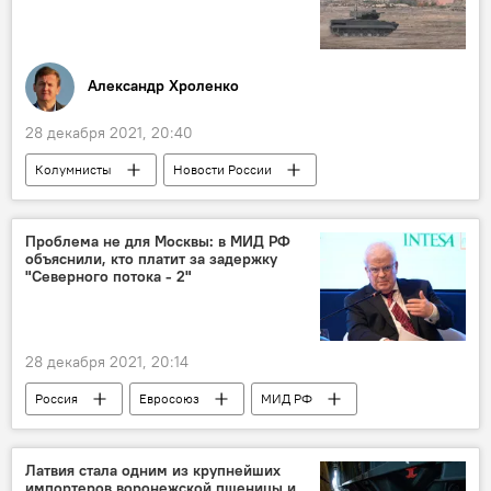
Александр Хроленко
28 декабря 2021, 20:40
Колумнисты
Новости России
Эксперты Sputnik Латвия
Россия
военная техника
БМП
Проблема не для Москвы: в МИД РФ
объяснили, кто платит за задержку
"Северного потока - 2"
28 декабря 2021, 20:14
Россия
Евросоюз
МИД РФ
Владимир Чижов
газ
"Северный поток - 2" - труба раздора
Латвия стала одним из крупнейших
импортеров воронежской пшеницы и