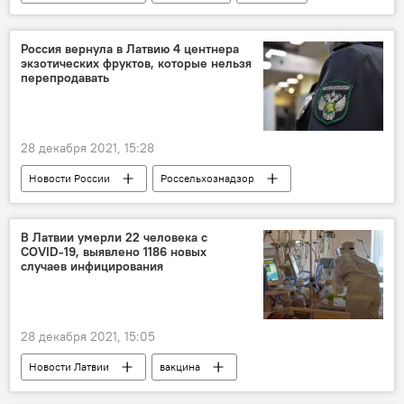
коронавирус
Национальная служба здравоохранения
Россия вернула в Латвию 4 центнера
экзотических фруктов, которые нельзя
перепродавать
28 декабря 2021, 15:28
Новости России
Россельхознадзор
Северо-Западное таможенное управление
Псковская таможня
В Латвии умерли 22 человека с
COVID-19, выявлено 1186 новых
случаев инфицирования
28 декабря 2021, 15:05
Новости Латвии
вакцина
коронавирус