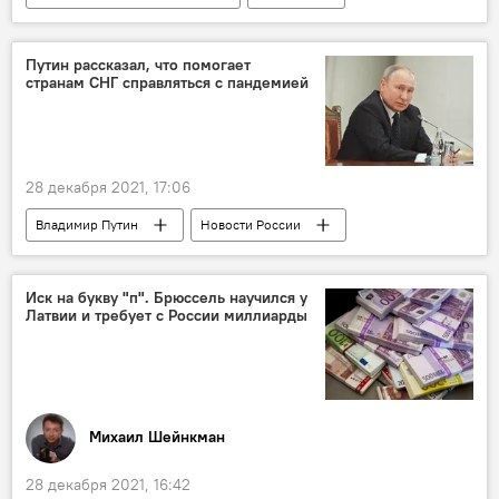
Splendid Palace
фильм
Кино
Путин рассказал, что помогает
странам СНГ справляться с пандемией
28 декабря 2021, 17:06
Владимир Путин
Новости России
Россия
безопасность
политика
президент
саммит
коронавирус
Иск на букву "п". Брюссель научился у
Латвии и требует с России миллиарды
СНГ
Михаил Шейнкман
28 декабря 2021, 16:42