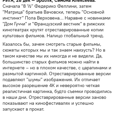
РИГА, 28 дек — Sputnik, Симона Алексеева.
Сначала "8 ½" Федерико Феллини, затем
"Матрица" братьев Вачовски, теперь "Основной
инстинкт" Пола Верховена… Наравне с новинками
"Дом Гуччи" и "Французский вестник" в рижских
кинотеатрах крутят отреставрированные копии
культовых фильмов. Налицо глобальный тренд.
Казалось бы, зачем смотреть старые фильмы,
сюжеты которых мы и так знаем наизусть? Но в
таком качестве мы их никогда и не видели. Да,
большинство старых фильмов можно найти в
интернете – но в плохом качестве, с царапинами и
размытой картинкой. Отреставрированные версии
подавляют "шумы" изображения. Их отличает
высокое разрешение 4К и невероятно четкая
реалистичная картинка, будто съемки проводились
в наши дни. Отреставрированные версии заново
показывают на кинофестивалях и успешно
запускают в прокат.