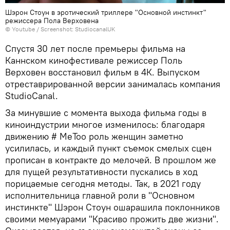
Шэрон Стоун в эротический триллере "Основной инстинкт"
режиссера Пола Верховена
© Youtube /
Screenshot: StudiocanalUK
Спустя 30 лет после премьеры фильма на
Каннском кинофестивале режиссер Поль
Верховен восстановил фильм в 4К. Выпуском
отреставрированной версии занималась компания
StudioCanal.
За минувшие с момента выхода фильма годы в
киноиндустрии многое изменилось: благодаря
движению # MeToo роль женщин заметно
усилилась, и каждый пункт съемок смелых сцен
прописан в контракте до мелочей. В прошлом же
для пущей результативности пускались в ход
порицаемые сегодня методы. Так, в 2021 году
исполнительница главной роли в "Основном
инстинкте" Шэрон Стоун ошарашила поклонников
своими мемуарами "Красиво прожить две жизни".