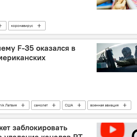
коронавирус
ему F-35 оказался в
мериканских
nik Латвия
самолет
США
военная авиация
жет заблокировать
а удаление каналов RT