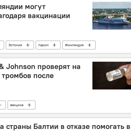
ляндии могут
агодаря вакцинации
Эстония
паром
Финляндия
винный магазин
Пресс-дайджест
& Johnson проверят на
 тромбов после
вакцина
х средств
а страны Балтии в отказе помогать в