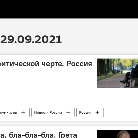
29.09.2021
ритической черте. Россия
лумнисты
Новости России
Россия
ия
, бла-бла-бла. Грета