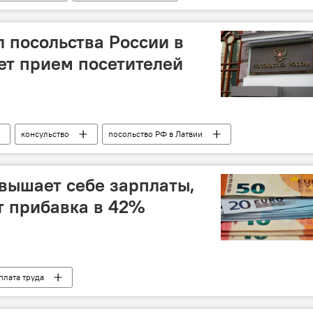
л посольства России в
ет прием посетителей
консульство
посольство РФ в Латвии
вышает себе зарплаты,
т прибавка в 42%
плата труда