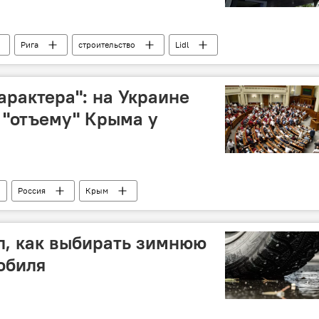
Рига
строительство
Lidl
арактера": на Украине
 "отъему" Крыма у
Россия
Крым
л, как выбирать зимнюю
обиля