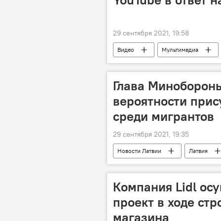
29 сентября 2021, 19:58
Видео
Мультимедиа
YouTube
RT
Роско
Глава Минобороны
вероятности прис
среди мигрантов
29 сентября 2021, 19:35
Новости Латвии
Латвия
Компания Lidl ос
проект в ходе стр
магазина