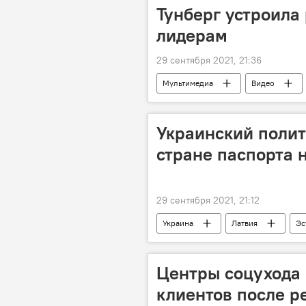
Тунберг устроила
лидерам
29 сентября 2021, 21:36
Мультимедиа
Видео
Грета Тунберг
Украинский полит
стране паспорта 
29 сентября 2021, 21:12
Украина
Латвия
Эс
Центры соцухода 
клиентов после р