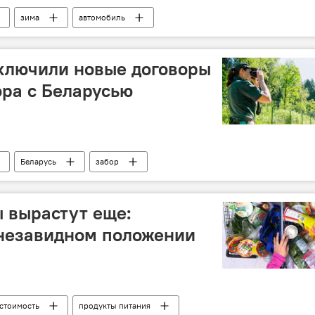
зима
автомобиль
ключили новые договоры
ора с Беларусью
Беларусь
забор
 вырастут еще:
 незавидном положении
стоимость
продукты питания