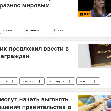
 разнос мировым
0:48
климат
политика
Весь мир
ик предложил ввести в
неграждан
тония
политика
неграждане
паспорт
могут начать выгонять
ешения правительства о