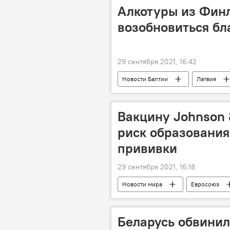
Алкотуры из Фин
возобновиться бл
29 сентября 2021, 16:42
Новости Балтии
Латвия
Tallink Grupp
Турпоездка в 
Вакцину Johnson 
риск образования
прививки
29 сентября 2021, 16:18
Новости мира
Евросоюз
Европейское агентство лекарственны
Беларусь обвинил