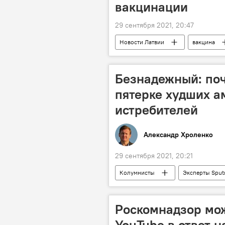
вакцинации
29 сентября 2021, 20:47
Новости Латвии
вакцина
Безнадежный: поч
пятерке худших а
истребителей
Александр Хроленко
29 сентября 2021, 20:21
Колумнисты
Эксперты Sput
F-35
F-22 Raptor
Роскомнадзор мо
YouTube в ответ н