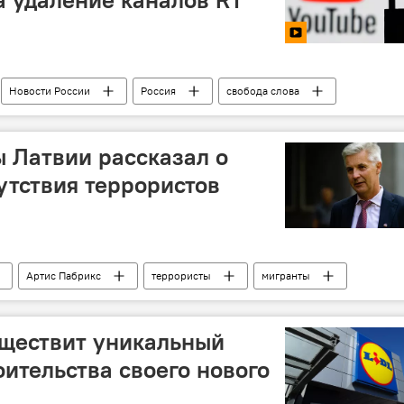
Новости России
Россия
свобода слова
мнадзор
 Латвии рассказал о
утствия террористов
Артис Пабрикс
террористы
мигранты
уществит уникальный
оительства своего нового