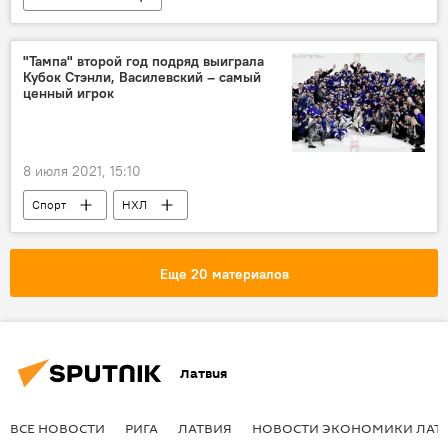
НАТО на балтийском фланге
Литва
Испания
Гитанас Науседа
"Тампа" второй год подряд выиграла
Кубок Стэнли, Василевский – самый
ценный игрок
8 июля 2021, 15:10
Спорт
НХЛ
Еще 20 материалов
Латвия
ВСЕ НОВОСТИ
РИГА
ЛАТВИЯ
НОВОСТИ ЭКОНОМИКИ ЛАТ