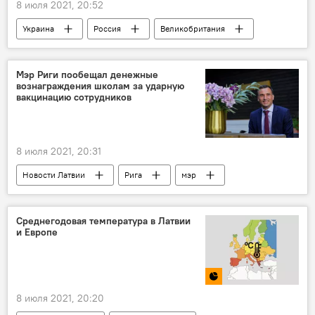
8 июля 2021, 20:52
Украина
Россия
Великобритания
Мэр Риги пообещал денежные
вознаграждения школам за ударную
вакцинацию сотрудников
8 июля 2021, 20:31
Новости Латвии
Рига
мэр
учителя
обязательная вакцинация
Мартиньш Стакис
Среднегодовая температура в Латвии
и Европе
8 июля 2021, 20:20