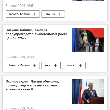
8 июля 2021, 16:51
Новости Балтии
Эстония
обязательная вакцинация
Сначала топливо: эксперт
предупреждает о значительном росте
цен в Латвии
8 июля 2021, 16:33
Новости Латвии
цены
топливо
электричество
газ
продукты питания
Экс-президент Латвии объяснил,
почему людям в разных странах
нравится канал RT
8 июля 2021, 16:08