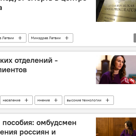
а
в Латвии
Минздрав Латвии
нвалиды
ких отделений -
лиентов
население
мнение
высокие технологии
 пособия: омбудсмен
ения россиян и