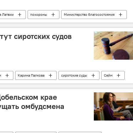
в Латвии
похороны
Министерство благосостояния
тут сиротских судов
и
Карина Палкова
сиротские суды
Сейм
Добельском крае
ущать омбудсмена