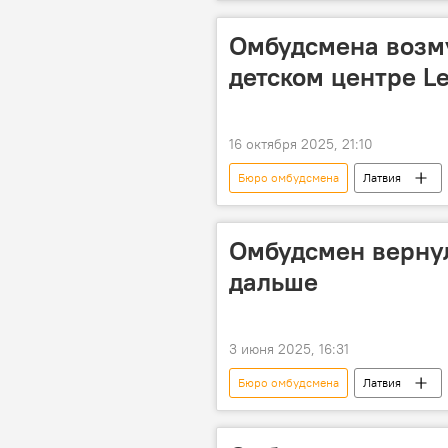
"Новое Единство"
партия "
Карина Палкова
Омбудсмена возм
детском центре Le
16 октября 2025, 21:10
Бюро омбудсмена
Латвия
Карина Палкова
Омбудсмен вернулс
дальше
3 июня 2025, 16:31
Бюро омбудсмена
Латвия