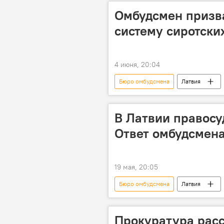
Омбудсмен призв
систему сиротски
4 июня, 20:04
Бюро омбудсмена
Латвия
В Латвии правосу
Ответ омбудсмен
19 мая, 20:05
Бюро омбудсмена
Латвия
закон
Прокуратура расс