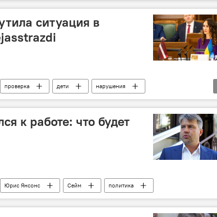
Прогрессивные"
Союз зеленых и крестьян
утила ситуация в
jasstrazdi
проверка
дети
нарушения
я к работе: что будет
Юрис Янсонс
Сейм
политика