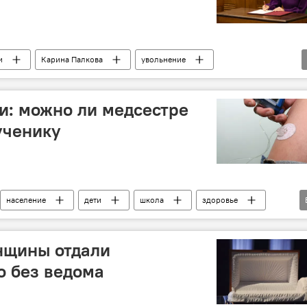
и
Карина Палкова
увольнение
и: можно ли медсестре
ученику
население
дети
школа
здоровье
Министерство образования и науки Латвии
нщины отдали
о без ведома