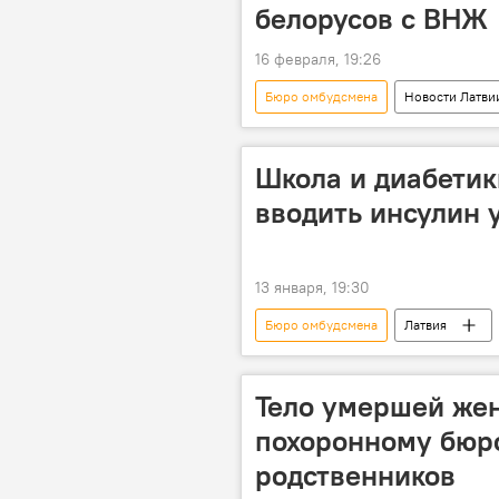
белорусов с ВНЖ
16 февраля, 19:26
Бюро омбудсмена
Новости Латви
безопасность
Школа и диабетик
вводить инсулин 
13 января, 19:30
Бюро омбудсмена
Латвия
закон
Рижская дума
Рудолфс Калванс
Тело умершей же
похоронному бюр
родственников