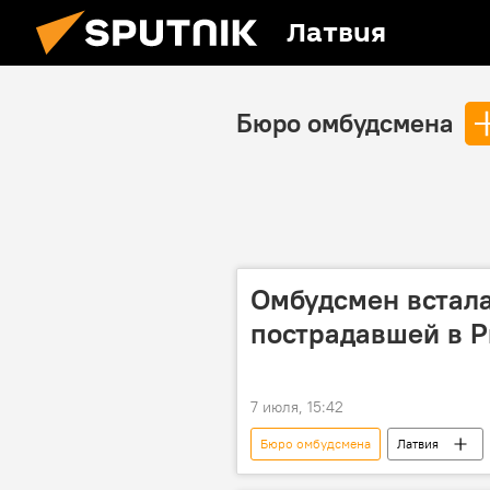
Латвия
Бюро омбудсмена
Омбудсмен встала
пострадавшей в 
7 июля, 15:42
Бюро омбудсмена
Латвия
медицина
медики