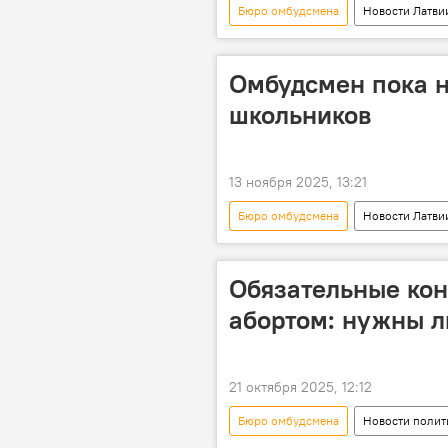
Бюро омбудсмена
Новости Латви
Омбудсмен пока н
школьников
13 ноября 2025, 13:21
Бюро омбудсмена
Новости Латви
комиссия Сейма по общественным де
Рудолфс Калванс
школа
Обязательные кон
абортом: нужны л
21 октября 2025, 12:12
Бюро омбудсмена
Новости полит