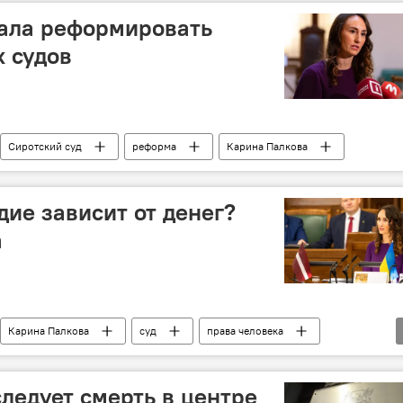
ала реформировать
х судов
Сиротский суд
реформа
Карина Палкова
дие зависит от денег?
а
Карина Палкова
суд
права человека
ледует смерть в центре