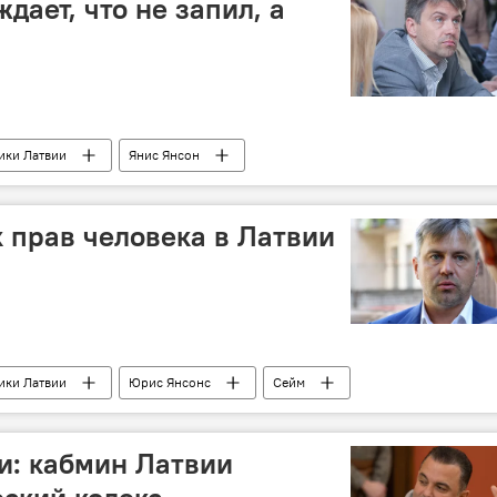
ает, что не запил, а
ики Латвии
Янис Янсон
 прав человека в Латвии
ики Латвии
Юрис Янсонс
Сейм
и: кабмин Латвии