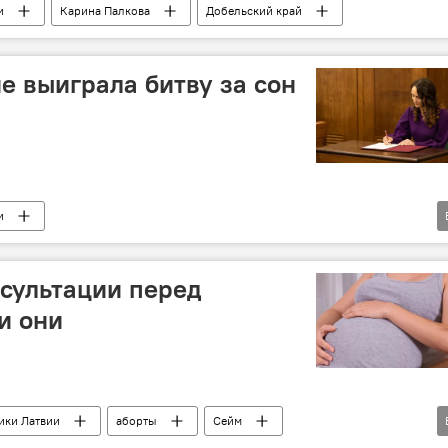
и
Карина Палкова
Добельский край
е выиграла битву за сон
и
лам и правам человека
Карина Палкова
Министерство образования и науки Латвии
сультации перед
и они
ики Латвии
аборты
Сейм