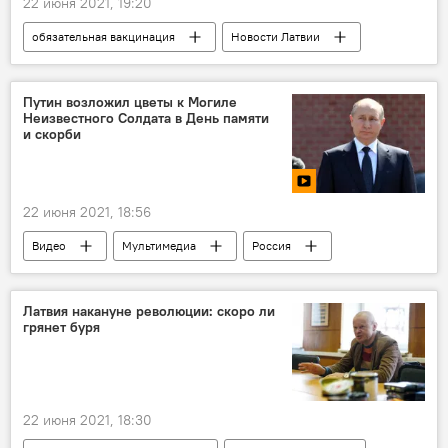
22 июня 2021, 19:20
обязательная вакцинация
Новости Латвии
Юрис Янсонс
студенты
Рижский университет имени Паула Страдыня
Путин возложил цветы к Могиле
Неизвестного Солдата в День памяти
Бюро омбудсмена
коронавирус
и скорби
22 июня 2021, 18:56
Видео
Мультимедиа
Россия
Владимир Путин
Вторая мировая война
Великая Отечественная война
ветераны
Латвия накануне революции: скоро ли
грянет буря
СССР
22 июня 2021, 18:30